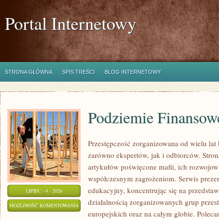
Portal Internetowy
STRONA GŁÓWNA
SPIS TREŚCI
BLOG INTERNETOWY
Podziemie Finansow
Przestępczość zorganizowana od wielu lat
zarówno ekspertów, jak i odbiorców. Stro
artykułów poświęcone mafii, ich rozwojowi,
współczesnym zagrożeniom. Serwis prezen
edukacyjny, koncentrując się na przedsta
LIPIEC - 4 - 2026
działalnością zorganizowanych grup przes
PODZIEMIE
MOŻLIWOŚĆ KOMENTOWANIA
europejskich oraz na całym globie. Polec
FINANSOWE
ZOSTAŁA WYŁĄCZONA