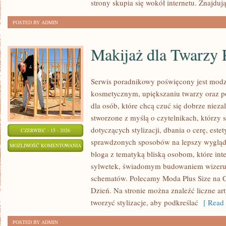
strony skupia się wokół internetu. Znajdują
POSTED BY ADMIN
Makijaż dla Twarzy 
Serwis poradnikowy poświęcony jest modz
kosmetycznym, upiększaniu twarzy oraz 
dla osób, które chcą czuć się dobrze nieza
stworzone z myślą o czytelnikach, którzy 
dotyczących stylizacji, dbania o cerę, estet
CZERWIEC - 15 - 2026
sprawdzonych sposobów na lepszy wygląd. 
MAKIJAŻ
MOŻLIWOŚĆ KOMENTOWANIA
bloga z tematyką bliską osobom, które inte
DLA
ZOSTAŁA WYŁĄCZONA
sylwetek, świadomym budowaniem wizerun
TWARZY
schematów. Polecamy Moda Plus Size na C
PLUS
Dzień. Na stronie można znaleźć liczne art
SIZE
tworzyć stylizacje, aby podkreślać
[ Read 
POSTED BY ADMIN