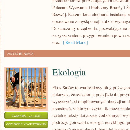
przedsiębiorstw poszukujących niezawodn
ŚWIATA
Polecam Wyzwania i Problemy Branży i Ś
Rozwój. Nasza oferta obejmuje instalacje 
opracowane z myślą o najbardziej wymaga
Dostarczamy urządzenia, pozwalające na r
z czyszczeniem, przygotowaniem powierzch
oraz
[ Read More ]
POSTED BY ADMIN
Ekologia
Ekos-Sułów to wartościowy blog poświęco
pokazuje, że świadome podejście do przyr
wyrzeczeń, skomplikowanych decyzji ani 
przestrzeń, w którym czytelnik może znaleź
rzetelne teksty dotyczące codziennych w
CZERWIEC - 27 - 2026
podróży, gotowania, energii, recyklingu, 
EKOLOGIA
MOŻLIWOŚĆ KOMENTOWANIA
rozwiązań wspierających bardziej świadomy