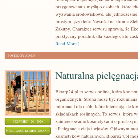
ZOSTAŁA WYŁĄCZONA
przygotowana z myślą o osobach, które c
wyzwania środowiskowe, ale jednocześnie 
prostym językiem. Nowości na stronie Zie
Zakupy. Charakter serwisu sprawia, że Ek
praktyczny poradnik dla każdego, kto zasta
Read More ]
POSTED BY ADMIN
Naturalna pielęgnacj
Bioarp24.pl to serwis online, która konce
organicznych. Strona może być rozumiana 
informacji dla osób, które interesują się 
składnikach roślinnych. To serwis, która w
zainteresowanie kosmetykami o prostszym
CZERWIEC - 20 - 2026
i Pielęgnacja ciała i włosów. Głównym mot
NATURALNA
MOŻLIWOŚĆ KOMENTOWANIA
kosmetyków naturalnych. Bioarp24.pl moż