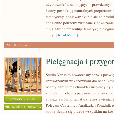
PIELĘGNACJA
ZOSTAŁA WYŁĄCZONA
użytkowników szukających sprawdzonych 
TWARZY
którzy poszukują naturalnych preparatów. C
tematyczny, ponieważ skupia się na produ
codzienne potrzeby związane z nawilżanie
ciała. Strona prezentuje tematykę pielęgna
chcą
[ Read More ]
POSTED BY ADMIN
Pielęgnacja i przygo
Studio Veriss to nowoczesny serwis poświ
sprawdzonym wskazówkom dla osób, które 
beauty. Strona ma charakter inspiracyjny 
z modą i urodą. To przewodnik po świec
znaleźć zarówno tematyczne zestawienia, jak
CZERWIEC - 19 - 2026
Polecam Czytelnicy Analizują i Poradnik p
PIELĘGNACJA
MOŻLIWOŚĆ KOMENTOWANIA
strony skupia się przede wszystkim na ko
I
ZOSTAŁA WYŁĄCZONA