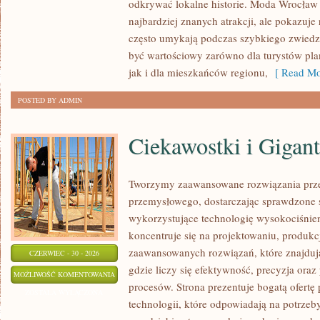
odkrywać lokalne historie. Moda Wrocław 
najbardziej znanych atrakcji, ale pokazuje 
często umykają podczas szybkiego zwiedz
być wartościowy zarówno dla turystów p
jak i dla mieszkańców regionu,
[ Read Mo
POSTED BY ADMIN
Ciekawostki i Gigan
Tworzymy zaawansowane rozwiązania prze
przemysłowego, dostarczając sprawdzone 
wykorzystujące technologię wysokociśnien
koncentruje się na projektowaniu, produkc
zaawansowanych rozwiązań, które znajduj
CZERWIEC - 30 - 2026
gdzie liczy się efektywność, precyzja o
CIEKAWOSTKI
MOŻLIWOŚĆ KOMENTOWANIA
procesów. Strona prezentuje bogatą ofertę
I
ZOSTAŁA WYŁĄCZONA
technologii, które odpowiadają na potrze
GIGANTY