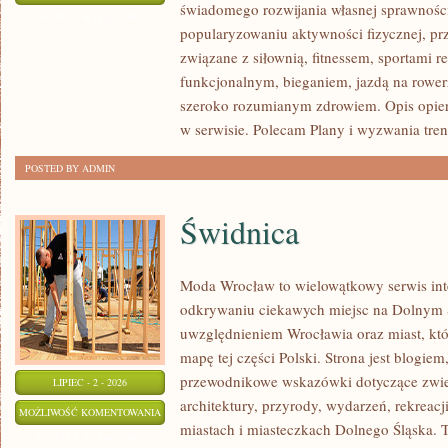
świadomego rozwijania własnej sprawności
I
ZOSTAŁA WYŁĄCZONA
popularyzowaniu aktywności fizycznej, pr
INSPIRACJE
związane z siłownią, fitnessem, sportami r
funkcjonalnym, bieganiem, jazdą na rowerz
szeroko rozumianym zdrowiem. Opis opier
w serwisie. Polecam Plany i wyzwania tre
POSTED BY ADMIN
Świdnica
Moda Wrocław to wielowątkowy serwis in
odkrywaniu ciekawych miejsc na Dolnym 
uwzględnieniem Wrocławia oraz miast, któ
mapę tej części Polski. Strona jest blogi
przewodnikowe wskazówki dotyczące zwiedz
LIPIEC - 2 - 2026
architektury, przyrody, wydarzeń, rekreac
ŚWIDNICA
MOŻLIWOŚĆ KOMENTOWANIA
miastach i miasteczkach Dolnego Śląska. To
ZOSTAŁA WYŁĄCZONA