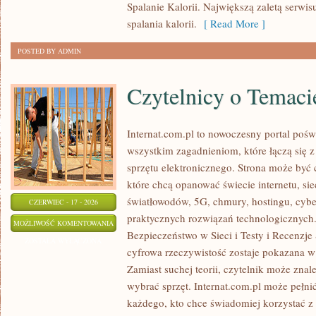
Spalanie Kalorii. Największą zaletą serwisu
spalania kalorii.
[ Read More ]
POSTED BY ADMIN
Czytelnicy o Temaci
Internat.com.pl to nowoczesny portal pośw
wszystkim zagadnieniom, które łączą się 
sprzętu elektronicznego. Strona może być
które chcą opanować świecie internetu, s
światłowodów, 5G, chmury, hostingu, cyb
CZERWIEC - 17 - 2026
praktycznych rozwiązań technologicznych.
CZYTELNICY
MOŻLIWOŚĆ KOMENTOWANIA
Bezpieczeństwo w Sieci i Testy i Recenzje
O
ZOSTAŁA WYŁĄCZONA
cyfrowa rzeczywistość zostaje pokazana w
TEMACIE
Zamiast suchej teorii, czytelnik może znal
wybrać sprzęt. Internat.com.pl może pełni
każdego, kto chce świadomiej korzystać z