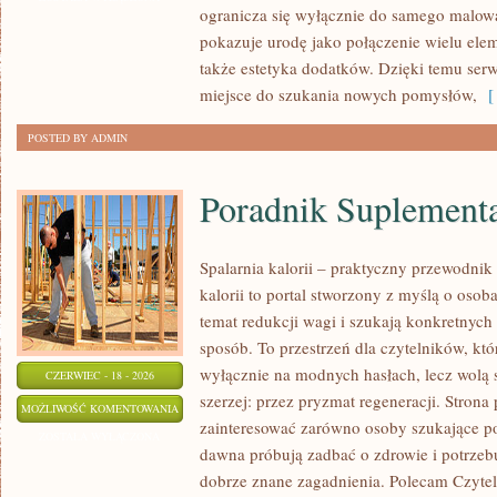
ogranicza się wyłącznie do samego malowa
PRZYGOTOWANIE
pokazuje urodę jako połączenie wielu el
SKÓRY
także estetyka dodatków. Dzięki temu ser
miejsce do szukania nowych pomysłów,
[ 
POSTED BY ADMIN
Poradnik Suplement
Spalarnia kalorii – praktyczny przewodnik
kalorii to portal stworzony z myślą o oso
temat redukcji wagi i szukają konkretnych
sposób. To przestrzeń dla czytelników, któ
wyłącznie na modnych hasłach, lecz wolą s
CZERWIEC - 18 - 2026
szerzej: przez pryzmat regeneracji. Strona
PORADNIK
MOŻLIWOŚĆ KOMENTOWANIA
zainteresować zarówno osoby szukające pod
SUPLEMENTACYJNY
ZOSTAŁA WYŁĄCZONA
dawna próbują zadbać o zdrowie i potrzeb
dobrze znane zagadnienia. Polecam Czyteln