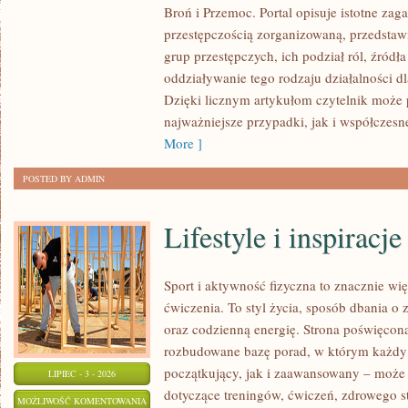
Broń i Przemoc. Portal opisuje istotne zag
przestępczością zorganizowaną, przedsta
grup przestępczych, ich podział ról, źródła
oddziaływanie tego rodzaju działalności d
Dzięki licznym artykułom czytelnik może
najważniejsze przypadki, jak i współczesn
More ]
POSTED BY ADMIN
Lifestyle i inspiracje
Sport i aktywność fizyczna to znacznie wię
ćwiczenia. To styl życia, sposób dbania o
oraz codzienną energię. Strona poświęcona
rozbudowane bazę porad, w którym każdy
początkujący, jak i zaawansowany – może 
LIPIEC - 3 - 2026
dotyczące treningów, ćwiczeń, zdrowego st
LIFESTYLE
MOŻLIWOŚĆ KOMENTOWANIA