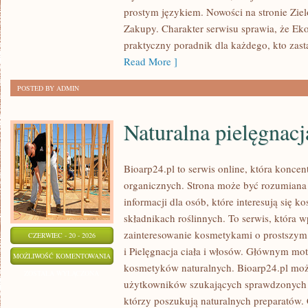
prostym językiem. Nowości na stronie Zie
Zakupy. Charakter serwisu sprawia, że Ek
praktyczny poradnik dla każdego, kto zasta
Read More ]
POSTED BY ADMIN
Naturalna pielęgnacj
Bioarp24.pl to serwis online, która konce
organicznych. Strona może być rozumiana 
informacji dla osób, które interesują się 
składnikach roślinnych. To serwis, która w
zainteresowanie kosmetykami o prostszym
CZERWIEC - 20 - 2026
i Pielęgnacja ciała i włosów. Głównym mot
NATURALNA
MOŻLIWOŚĆ KOMENTOWANIA
kosmetyków naturalnych. Bioarp24.pl moż
PIELĘGNACJA
ZOSTAŁA WYŁĄCZONA
użytkowników szukających sprawdzonych 
TWARZY
którzy poszukują naturalnych preparatów. C