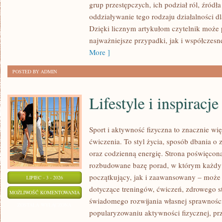
grup przestępczych, ich podział ról, źródła
oddziaływanie tego rodzaju działalności d
Dzięki licznym artykułom czytelnik może
najważniejsze przypadki, jak i współczesn
More ]
POSTED BY ADMIN
Lifestyle i inspiracje
Sport i aktywność fizyczna to znacznie wię
ćwiczenia. To styl życia, sposób dbania o
oraz codzienną energię. Strona poświęcona
rozbudowane bazę porad, w którym każdy
początkujący, jak i zaawansowany – może 
LIPIEC - 3 - 2026
dotyczące treningów, ćwiczeń, zdrowego st
LIFESTYLE
MOŻLIWOŚĆ KOMENTOWANIA
świadomego rozwijania własnej sprawności
I
ZOSTAŁA WYŁĄCZONA
popularyzowaniu aktywności fizycznej, pr
INSPIRACJE