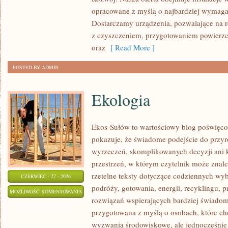
opracowane z myślą o najbardziej wymaga
Dostarczamy urządzenia, pozwalające na r
z czyszczeniem, przygotowaniem powierzch
oraz
[ Read More ]
POSTED BY ADMIN
Ekologia
Ekos-Sułów to wartościowy blog poświęco
pokazuje, że świadome podejście do przyr
wyrzeczeń, skomplikowanych decyzji ani 
przestrzeń, w którym czytelnik może znaleź
rzetelne teksty dotyczące codziennych w
CZERWIEC - 27 - 2026
podróży, gotowania, energii, recyklingu, 
EKOLOGIA
MOŻLIWOŚĆ KOMENTOWANIA
rozwiązań wspierających bardziej świadomy
ZOSTAŁA WYŁĄCZONA
przygotowana z myślą o osobach, które c
wyzwania środowiskowe, ale jednocześnie 