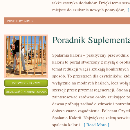
także estetyka dodatków. Dzięki temu ser
miejsce do szukania nowych pomysłów,
[ 
POSTED BY ADMIN
Poradnik Suplement
Spalarnia kalorii – praktyczny przewodnik
kalorii to portal stworzony z myślą o oso
temat redukcji wagi i szukają konkretnych
sposób. To przestrzeń dla czytelników, któ
wyłącznie na modnych hasłach, lecz wolą s
CZERWIEC - 18 - 2026
szerzej: przez pryzmat regeneracji. Strona
PORADNIK
MOŻLIWOŚĆ KOMENTOWANIA
zainteresować zarówno osoby szukające pod
SUPLEMENTACYJNY
ZOSTAŁA WYŁĄCZONA
dawna próbują zadbać o zdrowie i potrzeb
dobrze znane zagadnienia. Polecam Czyteln
Spalanie Kalorii. Największą zaletą serwisu
spalania kalorii.
[ Read More ]