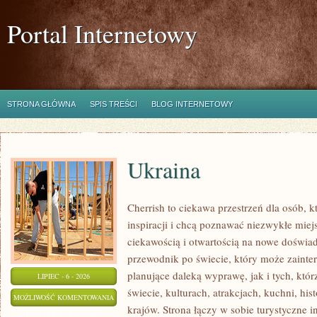
Portal Internetowy
STRONA GŁÓWNA
SPIS TREŚCI
BLOG INTERNETOWY
Ukraina
Cherrish to ciekawa przestrzeń dla osób, 
inspiracji i chcą poznawać niezwykłe miej
ciekawością i otwartością na nowe doświad
przewodnik po świecie, który może zaint
planujące daleką wyprawę, jak i tych, któr
LIPIEC - 6 - 2026
świecie, kulturach, atrakcjach, kuchni, his
UKRAINA
MOŻLIWOŚĆ KOMENTOWANIA
krajów. Strona łączy w sobie turystyczne i
ZOSTAŁA WYŁĄCZONA