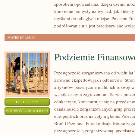
sposobem opowiadania, dzięki czemu moż
konkretne pomysły na wyjazd, jak i teksty
myślami do odległych miejsc. Polecam Tun
podróżowanie nie jest przedstawiane wyłą
POSTED BY ADMIN
Podziemie Finansow
Przestępczość zorganizowana od wielu lat
zarówno ekspertów, jak i odbiorców. Stro
artykułów poświęcone mafii, ich rozwojowi,
współczesnym zagrożeniom. Serwis prezen
edukacyjny, koncentrując się na przedsta
LIPIEC - 4 - 2026
działalnością zorganizowanych grup przes
PODZIEMIE
MOŻLIWOŚĆ KOMENTOWANIA
europejskich oraz na całym globie. Polec
FINANSOWE
ZOSTAŁA WYŁĄCZONA
Broń i Przemoc. Portal opisuje istotne zag
przestępczością zorganizowaną, przedsta