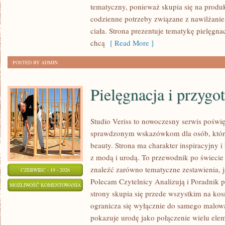
tematyczny, ponieważ skupia się na produ
codzienne potrzeby związane z nawilżanie
ciała. Strona prezentuje tematykę pielęgna
chcą
[ Read More ]
POSTED BY ADMIN
Pielęgnacja i przygo
Studio Veriss to nowoczesny serwis poświ
sprawdzonym wskazówkom dla osób, które 
beauty. Strona ma charakter inspiracyjny 
z modą i urodą. To przewodnik po świec
znaleźć zarówno tematyczne zestawienia, jak
CZERWIEC - 19 - 2026
Polecam Czytelnicy Analizują i Poradnik p
PIELĘGNACJA
MOŻLIWOŚĆ KOMENTOWANIA
strony skupia się przede wszystkim na ko
I
ZOSTAŁA WYŁĄCZONA
ogranicza się wyłącznie do samego malowa
PRZYGOTOWANIE
pokazuje urodę jako połączenie wielu el
SKÓRY