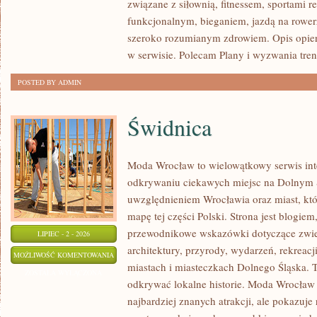
związane z siłownią, fitnessem, sportami r
funkcjonalnym, bieganiem, jazdą na rowerz
szeroko rozumianym zdrowiem. Opis opier
w serwisie. Polecam Plany i wyzwania tre
POSTED BY ADMIN
Świdnica
Moda Wrocław to wielowątkowy serwis in
odkrywaniu ciekawych miejsc na Dolnym 
uwzględnieniem Wrocławia oraz miast, któ
mapę tej części Polski. Strona jest blogi
przewodnikowe wskazówki dotyczące zwiedz
LIPIEC - 2 - 2026
architektury, przyrody, wydarzeń, rekreac
ŚWIDNICA
MOŻLIWOŚĆ KOMENTOWANIA
miastach i miasteczkach Dolnego Śląska. To
ZOSTAŁA WYŁĄCZONA
odkrywać lokalne historie. Moda Wrocław 
najbardziej znanych atrakcji, ale pokazuje 