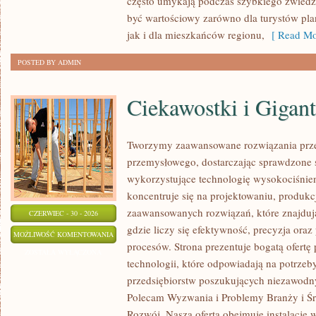
często umykają podczas szybkiego zwiedz
być wartościowy zarówno dla turystów p
jak i dla mieszkańców regionu,
[ Read Mo
POSTED BY ADMIN
Ciekawostki i Gigan
Tworzymy zaawansowane rozwiązania prze
przemysłowego, dostarczając sprawdzone 
wykorzystujące technologię wysokociśnien
koncentruje się na projektowaniu, produkc
zaawansowanych rozwiązań, które znajduj
CZERWIEC - 30 - 2026
gdzie liczy się efektywność, precyzja o
CIEKAWOSTKI
MOŻLIWOŚĆ KOMENTOWANIA
procesów. Strona prezentuje bogatą ofertę
I
ZOSTAŁA WYŁĄCZONA
technologii, które odpowiadają na potrze
GIGANTY
przedsiębiorstw poszukujących niezawodn
ŚWIATA
Polecam Wyzwania i Problemy Branży i Ś
Rozwój. Nasza oferta obejmuje instalacje 