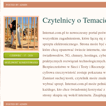
POSTED BY ADMIN
Czytelnicy o Temaci
Internat.com.pl to nowoczesny portal pośw
wszystkim zagadnieniom, które łączą się 
sprzętu elektronicznego. Strona może być
które chcą opanować świecie internetu, s
światłowodów, 5G, chmury, hostingu, cyb
CZERWIEC - 17 - 2026
praktycznych rozwiązań technologicznych.
CZYTELNICY
MOŻLIWOŚĆ KOMENTOWANIA
Bezpieczeństwo w Sieci i Testy i Recenzje
O
ZOSTAŁA WYŁĄCZONA
cyfrowa rzeczywistość zostaje pokazana w
TEMACIE
Zamiast suchej teorii, czytelnik może znal
wybrać sprzęt. Internat.com.pl może pełni
każdego, kto chce świadomiej korzystać z
strony skupia się wokół internetu. Znajdują
POSTED BY ADMIN