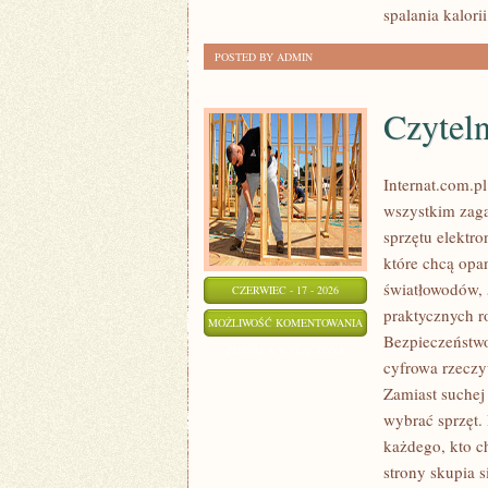
spalania kalorii
POSTED BY ADMIN
Czytel
Internat.com.p
wszystkim zaga
sprzętu elektr
które chcą opa
światłowodów, 
CZERWIEC - 17 - 2026
praktycznych r
CZYTELNICY
MOŻLIWOŚĆ KOMENTOWANIA
Bezpieczeństwo
O
ZOSTAŁA WYŁĄCZONA
cyfrowa rzeczy
TEMACIE
Zamiast suchej 
wybrać sprzęt.
każdego, kto c
strony skupia s