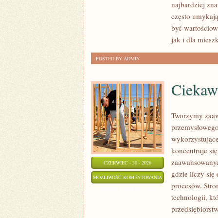
najbardziej zna
często umykają
być wartościo
jak i dla mies
POSTED BY ADMIN
Ciekawo
Tworzymy zaaw
przemysłowego,
wykorzystujące
koncentruje si
zaawansowanych
CZERWIEC - 30 - 2026
gdzie liczy si
CIEKAWOSTKI
MOŻLIWOŚĆ KOMENTOWANIA
procesów. Stro
I
ZOSTAŁA WYŁĄCZONA
technologii, k
GIGANTY
przedsiębiorst
ŚWIATA