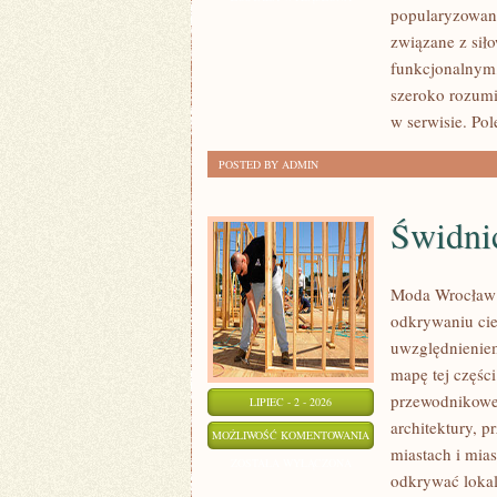
popularyzowani
INSPIRACJE
związane z siło
funkcjonalnym,
szeroko rozumi
w serwisie. Po
POSTED BY ADMIN
Świdni
Moda Wrocław 
odkrywaniu ci
uwzględnieniem
mapę tej częśc
przewodnikowe 
LIPIEC - 2 - 2026
architektury, p
ŚWIDNICA
MOŻLIWOŚĆ KOMENTOWANIA
miastach i mias
ZOSTAŁA WYŁĄCZONA
odkrywać lokal