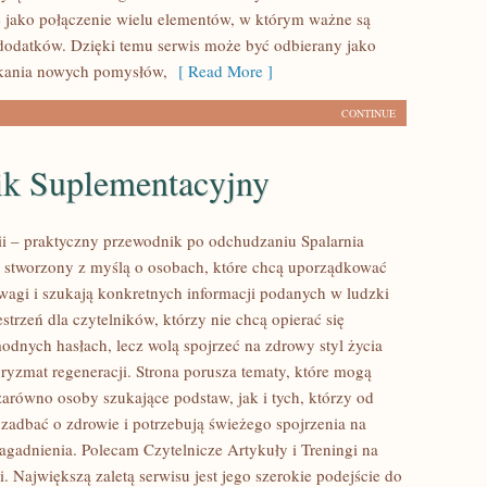
 jako połączenie wielu elementów, w którym ważne są
 dodatków. Dzięki temu serwis może być odbierany jako
ukania nowych pomysłów,
[ Read More ]
CONTINUE
ik Suplementacyjny
rii – praktyczny przewodnik po odchudzaniu Spalarnia
tal stworzony z myślą o osobach, które chcą uporządkować
 wagi i szukają konkretnych informacji podanych w ludzki
strzeń dla czytelników, którzy nie chcą opierać się
odnych hasłach, lecz wolą spojrzeć na zdrowy styl życia
pryzmat regeneracji. Strona porusza tematy, które mogą
zarówno osoby szukające podstaw, jak i tych, którzy od
zadbać o zdrowie i potrzebują świeżego spojrzenia na
agadnienia. Polecam Czytelnicze Artykuły i Treningi na
i. Największą zaletą serwisu jest jego szerokie podejście do