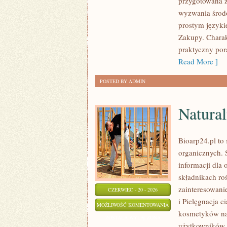
przygotowana z
wyzwania środo
prostym języki
Zakupy. Charak
praktyczny pora
Read More ]
POSTED BY ADMIN
Natural
Bioarp24.pl to
organicznych. 
informacji dla 
składnikach roś
zainteresowani
CZERWIEC - 20 - 2026
i Pielęgnacja 
NATURALNA
MOŻLIWOŚĆ KOMENTOWANIA
kosmetyków na
PIELĘGNACJA
ZOSTAŁA WYŁĄCZONA
użytkowników 