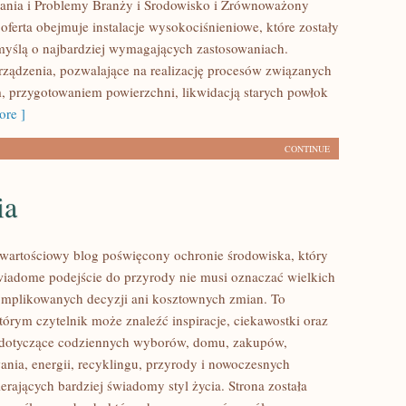
nia i Problemy Branży i Środowisko i Zrównoważony
oferta obejmuje instalacje wysokociśnieniowe, które zostały
yślą o najbardziej wymagających zastosowaniach.
ządzenia, pozwalające na realizację procesów związanych
, przygotowaniem powierzchni, likwidacją starych powłok
re ]
CONTINUE
ia
wartościowy blog poświęcony ochronie środowiska, który
wiadome podejście do przyrody nie musi oznaczać wielkich
mplikowanych decyzji ani kosztownych zmian. To
tórym czytelnik może znaleźć inspiracje, ciekawostki oraz
y dotyczące codziennych wyborów, domu, zakupów,
ania, energii, recyklingu, przyrody i nowoczesnych
rających bardziej świadomy styl życia. Strona została