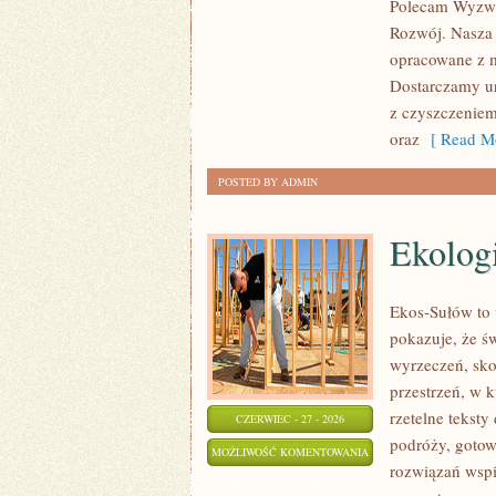
Polecam Wyzwa
Rozwój. Nasza 
opracowane z m
Dostarczamy ur
z czyszczeniem
oraz
[ Read Mo
POSTED BY ADMIN
Ekolog
Ekos-Sułów to 
pokazuje, że ś
wyrzeczeń, sko
przestrzeń, w k
rzetelne tekst
CZERWIEC - 27 - 2026
podróży, gotow
EKOLOGIA
MOŻLIWOŚĆ KOMENTOWANIA
rozwiązań wspie
ZOSTAŁA WYŁĄCZONA