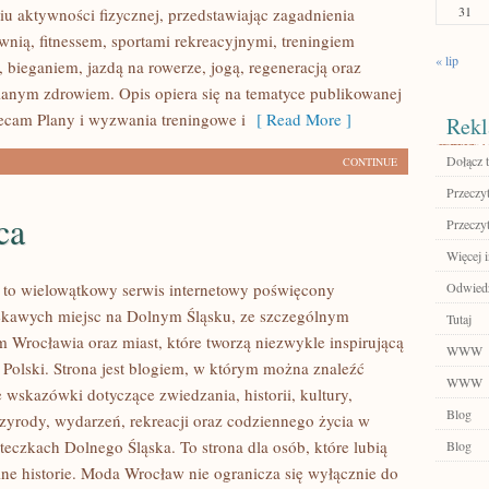
31
u aktywności fizycznej, przedstawiając zagadnienia
wnią, fitnessem, sportami rekreacyjnymi, treningiem
« lip
 bieganiem, jazdą na rowerze, jogą, regeneracją oraz
anym zdrowiem. Opis opiera się na tematyce publikowanej
lecam Plany i wyzwania treningowe i
[ Read More ]
Rekl
Dołącz t
CONTINUE
Przeczyt
ca
Przeczyt
Więcej i
to wielowątkowy serwis internetowy poświęcony
Odwiedź
ekawych miejsc na Dolnym Śląsku, ze szczególnym
Tutaj
 Wrocławia oraz miast, które tworzą niezwykle inspirującą
WWW
i Polski. Strona jest blogiem, w którym można znaleźć
WWW
wskazówki dotyczące zwiedzania, historii, kultury,
Blog
rzyrody, wydarzeń, rekreacji oraz codziennego życia w
teczkach Dolnego Śląska. To strona dla osób, które lubią
Blog
ne historie. Moda Wrocław nie ogranicza się wyłącznie do