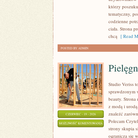
TWARZY
którzy poszukuj
tematyczny, po
codzienne potr
ciała. Strona p
chcą
[ Read M
POSTED BY ADMIN
Pielęgn
Studio Veriss 
sprawdzonym ws
beauty. Strona 
z modą i urod
znaleźć zarówno
CZERWIEC - 19 - 2026
Polecam Czyteln
PIELĘGNACJA
MOŻLIWOŚĆ KOMENTOWANIA
strony skupia 
I
ZOSTAŁA WYŁĄCZONA
ogranicza się 