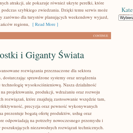
nych atrakcji, ale pokazuje również ukryte perełki, które
Kate
 podczas szybkiego zwiedzania. Dzięki temu serwis może
wy zarówno dla turystów planujących weekendowy wyjazd,
Kategorie
zkańców regionu,
[ Read More ]
CONTINUE
stki i Giganty Świata
ansowane rozwiązania przeznaczone dla sektora
 dostarczając sprawdzone systemy oraz urządzenia
 technologię wysokociśnieniową. Nasza działalność
ę na projektowaniu, produkcji, wdrażaniu oraz rozwoju
 rozwiązań, które znajdują zastosowanie wszędzie tam,
ę efektywność, precyzja oraz pewność wykonywanych
na prezentuje bogatą ofertę produktów, usług oraz
tóre odpowiadają na potrzeby nowoczesnego przemysłu i
w poszukujących niezawodnych rozwiązań technicznych.