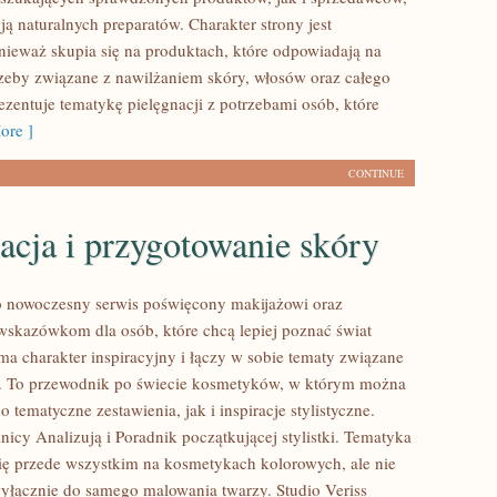
ą naturalnych preparatów. Charakter strony jest
nieważ skupia się na produktach, które odpowiadają na
zeby związane z nawilżaniem skóry, włosów oraz całego
rezentuje tematykę pielęgnacji z potrzebami osób, które
ore ]
CONTINUE
acja i przygotowanie skóry
to nowoczesny serwis poświęcony makijażowi oraz
kazówkom dla osób, które chcą lepiej poznać świat
ma charakter inspiracyjny i łączy w sobie tematy związane
ą. To przewodnik po świecie kosmetyków, w którym można
 tematyczne zestawienia, jak i inspiracje stylistyczne.
icy Analizują i Poradnik początkującej stylistki. Tematyka
się przede wszystkim na kosmetykach kolorowych, ale nie
wyłącznie do samego malowania twarzy. Studio Veriss