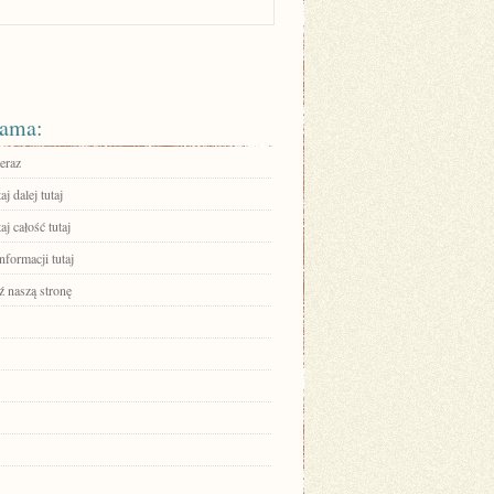
ama:
eraz
aj dalej tutaj
aj całość tutaj
nformacji tutaj
 naszą stronę