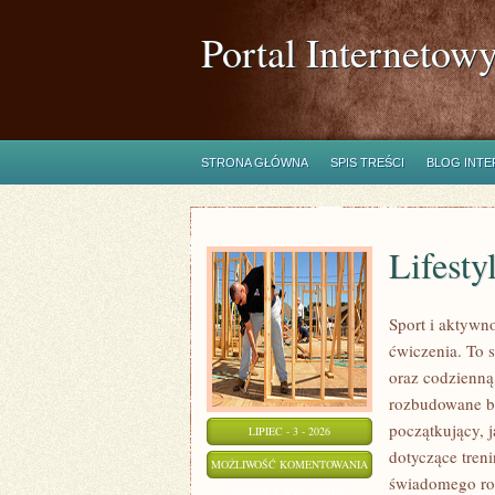
Portal Internetow
STRONA GŁÓWNA
SPIS TREŚCI
BLOG INT
Lifestyl
Sport i aktywno
ćwiczenia. To 
oraz codzienną
rozbudowane b
początkujący, 
LIPIEC - 3 - 2026
dotyczące tren
LIFESTYLE
MOŻLIWOŚĆ KOMENTOWANIA
świadomego roz
I
ZOSTAŁA WYŁĄCZONA