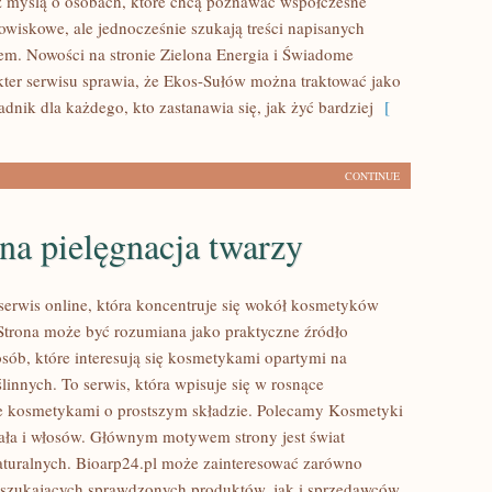
 myślą o osobach, które chcą poznawać współczesne
wiskowe, ale jednocześnie szukają treści napisanych
em. Nowości na stronie Zielona Energia i Świadome
ter serwisu sprawia, że Ekos-Sułów można traktować jako
dnik dla każdego, kto zastanawia się, jak żyć bardziej
[
CONTINUE
na pielęgnacja twarzy
 serwis online, która koncentruje się wokół kosmetyków
Strona może być rozumiana jako praktyczne źródło
osób, które interesują się kosmetykami opartymi na
linnych. To serwis, która wpisuje się w rosnące
e kosmetykami o prostszym składzie. Polecamy Kosmetyki
ciała i włosów. Głównym motywem strony jest świat
turalnych. Bioarp24.pl może zainteresować zarówno
szukających sprawdzonych produktów, jak i sprzedawców,