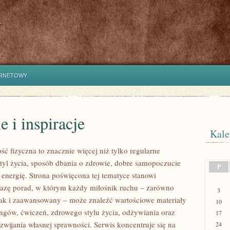
y
ERNETOWY
e i inspiracje
Kale
ść fizyczna to znacznie więcej niż tylko regularne
styl życia, sposób dbania o zdrowie, dobre samopoczucie
P
 energię. Strona poświęcona tej tematyce stanowi
azę porad, w którym każdy miłośnik ruchu – zarówno
3
jak i zaawansowany – może znaleźć wartościowe materiały
10
ingów, ćwiczeń, zdrowego stylu życia, odżywiania oraz
17
wijania własnej sprawności. Serwis koncentruje się na
24