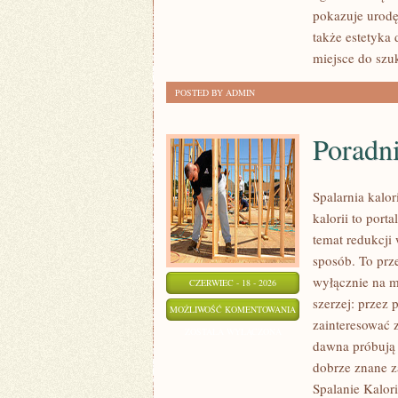
PRZYGOTOWANIE
pokazuje urodę
SKÓRY
także estetyka
miejsce do sz
POSTED BY ADMIN
Poradn
Spalarnia kalo
kalorii to por
temat redukcji
sposób. To prze
wyłącznie na m
CZERWIEC - 18 - 2026
szerzej: przez 
PORADNIK
MOŻLIWOŚĆ KOMENTOWANIA
zainteresować 
SUPLEMENTACYJNY
ZOSTAŁA WYŁĄCZONA
dawna próbują 
dobrze znane z
Spalanie Kalori