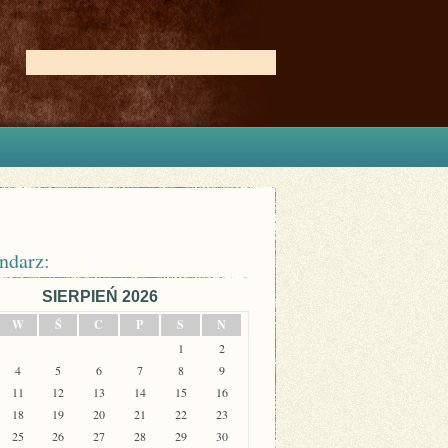
ndarz:
SIERPIEŃ 2026
W
Ś
C
P
S
N
1
2
4
5
6
7
8
9
11
12
13
14
15
16
18
19
20
21
22
23
25
26
27
28
29
30