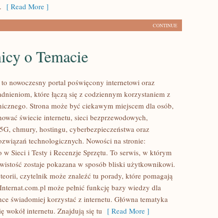
.
[ Read More ]
CONTINUE
nicy o Temacie
l to nowoczesny portal poświęcony internetowi oraz
dnieniom, które łączą się z codziennym korzystaniem z
onicznego. Strona może być ciekawym miejscem dla osób,
nować świecie internetu, sieci bezprzewodowych,
5G, chmury, hostingu, cyberbezpieczeństwa oraz
ozwiązań technologicznych. Nowości na stronie:
 w Sieci i Testy i Recenzje Sprzętu. To serwis, w którym
wistość zostaje pokazana w sposób bliski użytkownikowi.
teorii, czytelnik może znaleźć tu porady, które pomagają
 Internat.com.pl może pełnić funkcję bazy wiedzy dla
hce świadomiej korzystać z internetu. Główna tematyka
ię wokół internetu. Znajdują się tu
[ Read More ]