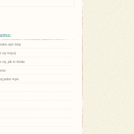
ama:
ełen opis tutaj
 się więcej
się, jak to działa
eraz
aj pełen wpis