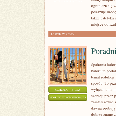
I
ZOSTAŁA WYŁĄCZONA
ogranicza się 
PRZYGOTOWANIE
pokazuje urodę
SKÓRY
także estetyka
miejsce do sz
POSTED BY ADMIN
Poradn
Spalarnia kalo
kalorii to por
temat redukcji
sposób. To prze
wyłącznie na m
CZERWIEC - 18 - 2026
szerzej: przez 
PORADNIK
MOŻLIWOŚĆ KOMENTOWANIA
zainteresować 
SUPLEMENTACYJNY
ZOSTAŁA WYŁĄCZONA
dawna próbują 
dobrze znane z