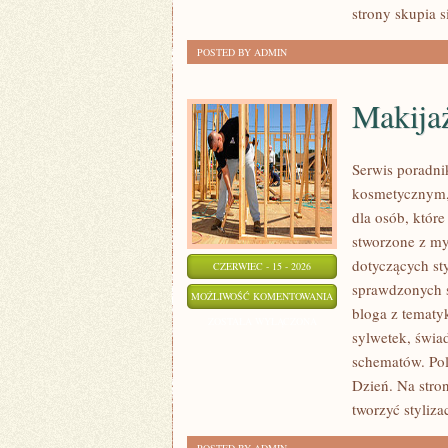
strony skupia s
POSTED BY ADMIN
Makijaż
Serwis poradni
kosmetycznym,
dla osób, które
stworzone z my
dotyczących sty
CZERWIEC - 15 - 2026
sprawdzonych s
MAKIJAŻ
MOŻLIWOŚĆ KOMENTOWANIA
bloga z tematyk
DLA
ZOSTAŁA WYŁĄCZONA
sylwetek, świ
TWARZY
schematów. Pol
PLUS
Dzień. Na stron
SIZE
tworzyć styliza