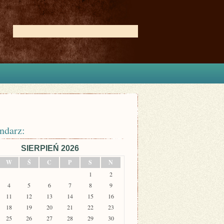
ndarz:
SIERPIEŃ 2026
W
Ś
C
P
S
N
1
2
4
5
6
7
8
9
11
12
13
14
15
16
18
19
20
21
22
23
25
26
27
28
29
30