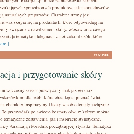
turalnych. Bioarp24.pl może zainteresować zarówno
szukających sprawdzonych produktów, jak i sprzedawców,
ą naturalnych preparatów. Charakter strony jest
nieważ skupia się na produktach, które odpowiadają na
zeby związane z nawilżaniem skóry, włosów oraz całego
rezentuje tematykę pielęgnacji z potrzebami osób, które
ore ]
CONTINUE
acja i przygotowanie skóry
to nowoczesny serwis poświęcony makijażowi oraz
kazówkom dla osób, które chcą lepiej poznać świat
ma charakter inspiracyjny i łączy w sobie tematy związane
ą. To przewodnik po świecie kosmetyków, w którym można
 tematyczne zestawienia, jak i inspiracje stylistyczne.
icy Analizują i Poradnik początkującej stylistki. Tematyka
się przede wszystkim na kosmetykach kolorowych, ale nie