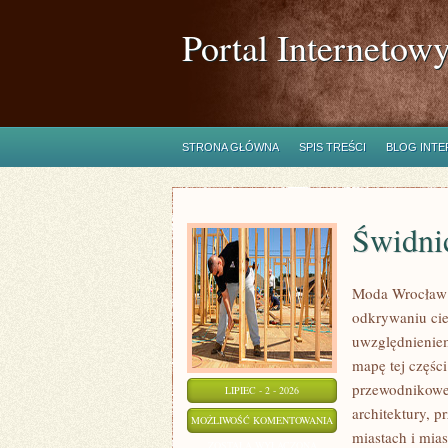
Portal Internetow
STRONA GŁÓWNA
SPIS TREŚCI
BLOG INT
Świdni
Moda Wrocław 
odkrywaniu ci
uwzględnieniem
mapę tej częśc
przewodnikowe 
LIPIEC - 2 - 2026
architektury, p
ŚWIDNICA
MOŻLIWOŚĆ KOMENTOWANIA
miastach i mias
ZOSTAŁA WYŁĄCZONA