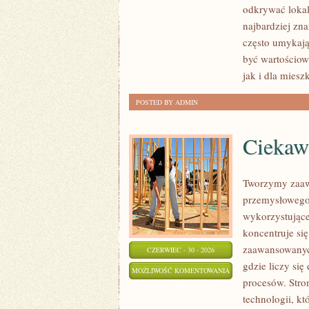
odkrywać lokal
najbardziej zna
często umykają
być wartościo
jak i dla mies
POSTED BY ADMIN
Ciekawo
Tworzymy zaaw
przemysłowego,
wykorzystujące
koncentruje si
zaawansowanych
CZERWIEC - 30 - 2026
gdzie liczy si
CIEKAWOSTKI
MOŻLIWOŚĆ KOMENTOWANIA
procesów. Stro
I
ZOSTAŁA WYŁĄCZONA
technologii, k
GIGANTY