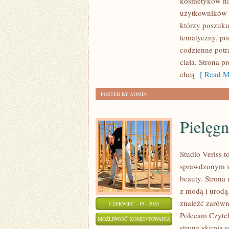
kosmetyków na
PIELĘGNACJA
ZOSTAŁA WYŁĄCZONA
użytkowników 
TWARZY
którzy poszukuj
tematyczny, po
codzienne potr
ciała. Strona p
chcą
[ Read M
POSTED BY ADMIN
Pielęgn
Studio Veriss 
sprawdzonym ws
beauty. Strona 
z modą i urod
znaleźć zarówno
CZERWIEC - 19 - 2026
Polecam Czyteln
PIELĘGNACJA
MOŻLIWOŚĆ KOMENTOWANIA
strony skupia 