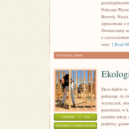
przedsiębiorst
ŚWIATA
Polecam Wyzwa
Rozwój. Nasza 
opracowane z m
Dostarczamy ur
z czyszczeniem
oraz
[ Read Mo
POSTED BY ADMIN
Ekolog
Ekos-Sułów to 
pokazuje, że ś
wyrzeczeń, sko
przestrzeń, w k
rzetelne tekst
CZERWIEC - 27 - 2026
podróży, gotow
EKOLOGIA
MOŻLIWOŚĆ KOMENTOWANIA