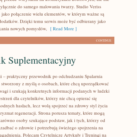
wyłącznie do samego malowania twarzy. Studio Veriss
 jako połączenie wielu elementów, w którym ważne są
 dodatków. Dzięki temu serwis może być odbierany jako
ukania nowych pomysłów,
[ Read More ]
CONTINUE
ik Suplementacyjny
rii – praktyczny przewodnik po odchudzaniu Spalarnia
tal stworzony z myślą o osobach, które chcą uporządkować
 wagi i szukają konkretnych informacji podanych w ludzki
strzeń dla czytelników, którzy nie chcą opierać się
odnych hasłach, lecz wolą spojrzeć na zdrowy styl życia
pryzmat regeneracji. Strona porusza tematy, które mogą
zarówno osoby szukające podstaw, jak i tych, którzy od
zadbać o zdrowie i potrzebują świeżego spojrzenia na
agadnienia. Polecam Czytelnicze Artykuły i Treningi na