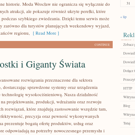
31
ne historie. Moda Wrocław nie ogranicza się wyłącznie do
nych atrakcji, ale pokazuje również ukryte perełki, które
« lip
 podczas szybkiego zwiedzania. Dzięki temu serwis może
wy zarówno dla turystów planujących weekendowy wyjazd,
zkańców regionu,
[ Read More ]
Rekl
Zobacz p
CONTINUE
Dowiedz
stki i Giganty Świata
Dowiedz 
Dołącz t
ansowane rozwiązania przeznaczone dla sektora
Przeczyt
 dostarczając sprawdzone systemy oraz urządzenia
HTTP
 technologię wysokociśnieniową. Nasza działalność
Witryna
ę na projektowaniu, produkcji, wdrażaniu oraz rozwoju
Blog
 rozwiązań, które znajdują zastosowanie wszędzie tam,
Witryna
ę efektywność, precyzja oraz pewność wykonywanych
na prezentuje bogatą ofertę produktów, usług oraz
Tutaj
tóre odpowiadają na potrzeby nowoczesnego przemysłu i