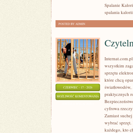
Spalanie Kalori
spalania kalorii
POSTED BY ADMIN
Czytel
Internat.com.p
wszystkim zaga
sprzętu elektr
które chcą opa
światłowodów, 
CZERWIEC - 17 - 2026
praktycznych r
CZYTELNICY
MOŻLIWOŚĆ KOMENTOWANIA
Bezpieczeństwo
O
ZOSTAŁA WYŁĄCZONA
cyfrowa rzeczy
TEMACIE
Zamiast suchej 
wybrać sprzęt.
każdego, kto c