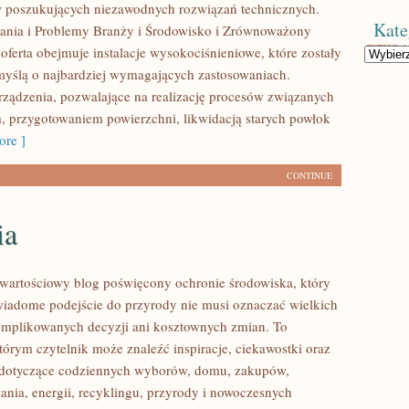
w poszukujących niezawodnych rozwiązań technicznych.
Kate
nia i Problemy Branży i Środowisko i Zrównoważony
oferta obejmuje instalacje wysokociśnieniowe, które zostały
Kategorie
yślą o najbardziej wymagających zastosowaniach.
ządzenia, pozwalające na realizację procesów związanych
, przygotowaniem powierzchni, likwidacją starych powłok
re ]
CONTINUE
ia
wartościowy blog poświęcony ochronie środowiska, który
wiadome podejście do przyrody nie musi oznaczać wielkich
mplikowanych decyzji ani kosztownych zmian. To
tórym czytelnik może znaleźć inspiracje, ciekawostki oraz
y dotyczące codziennych wyborów, domu, zakupów,
ania, energii, recyklingu, przyrody i nowoczesnych