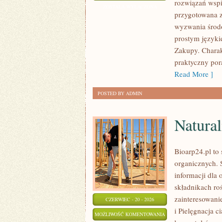
rozwiązań wspie
ZOSTAŁA WYŁĄCZONA
przygotowana z
wyzwania środo
prostym języki
Zakupy. Charak
praktyczny pora
Read More ]
POSTED BY ADMIN
Natural
Bioarp24.pl to
organicznych. 
informacji dla 
składnikach roś
zainteresowani
CZERWIEC - 20 - 2026
i Pielęgnacja 
NATURALNA
MOŻLIWOŚĆ KOMENTOWANIA