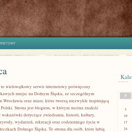
y
ERNETOWY
ca
Kale
to wielowątkowy serwis internetowy poświęcony
ekawych miejsc na Dolnym Śląsku, ze szczególnym
P
 Wrocławia oraz miast, które tworzą niezwykle inspirującą
i Polski. Strona jest blogiem, w którym można znaleźć
3
wskazówki dotyczące zwiedzania, historii, kultury,
10
rzyrody, wydarzeń, rekreacji oraz codziennego życia w
17
teczkach Dolnego Śląska. To strona dla osób, które lubią
24