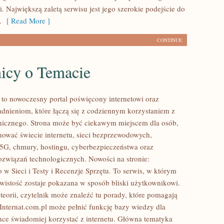
i. Największą zaletą serwisu jest jego szerokie podejście do
.
[ Read More ]
CONTINUE
nicy o Temacie
l to nowoczesny portal poświęcony internetowi oraz
dnieniom, które łączą się z codziennym korzystaniem z
onicznego. Strona może być ciekawym miejscem dla osób,
nować świecie internetu, sieci bezprzewodowych,
5G, chmury, hostingu, cyberbezpieczeństwa oraz
ozwiązań technologicznych. Nowości na stronie:
 w Sieci i Testy i Recenzje Sprzętu. To serwis, w którym
wistość zostaje pokazana w sposób bliski użytkownikowi.
teorii, czytelnik może znaleźć tu porady, które pomagają
 Internat.com.pl może pełnić funkcję bazy wiedzy dla
hce świadomiej korzystać z internetu. Główna tematyka