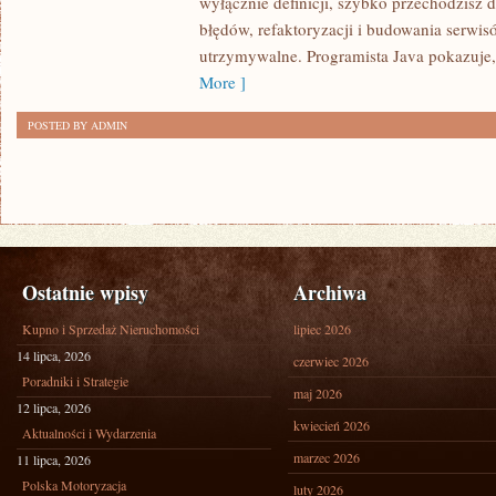
wyłącznie definicji, szybko przechodzisz d
BIBLIOTEKI
błędów, refaktoryzacji i budowania serwis
utrzymywalne. Programista Java pokazuje,
More ]
POSTED BY ADMIN
Ostatnie wpisy
Archiwa
Kupno i Sprzedaż Nieruchomości
lipiec 2026
14 lipca, 2026
czerwiec 2026
Poradniki i Strategie
maj 2026
12 lipca, 2026
kwiecień 2026
Aktualności i Wydarzenia
marzec 2026
11 lipca, 2026
Polska Motoryzacja
luty 2026