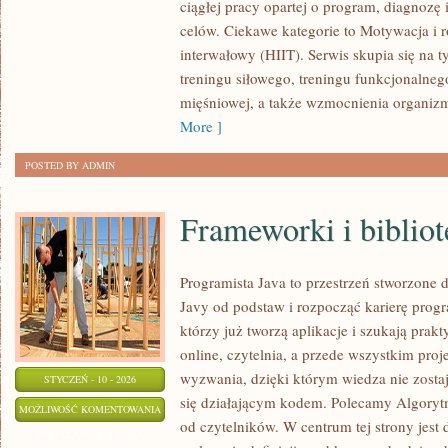
ciągłej pracy opartej o program, diagnozę
ZAPRACOWANYCH
celów. Ciekawe kategorie to Motywacja i r
(KRÓTKIE
interwałowy (HIIT). Serwis skupia się na 
PLANY
treningu siłowego, treningu funkcjonaln
15–
mięśniowej, a także wzmocnienia organizm
30
More ]
MIN)
POSTED BY ADMIN
Frameworki i bibliot
Programista Java to przestrzeń stworzone d
Javy od podstaw i rozpocząć karierę progra
którzy już tworzą aplikacje i szukają prak
online, czytelnia, a przede wszystkim proj
wyzwania, dzięki którym wiedza nie zostaje
STYCZEŃ - 10 - 2026
się działającym kodem. Polecamy Algorytm
FRAMEWORKI
MOŻLIWOŚĆ KOMENTOWANIA
od czytelników. W centrum tej strony jest 
I
ZOSTAŁA WYŁĄCZONA