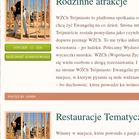
Rodzinne atrakcje
WŻCh Trójmiasto to platforma spotkania 
chcą żyć Ewangelią na co dzień. Strona in
Trójmieście została pomyślana jako czytel
dopiero poznaje WŻCh. To nie tylko inform
wzrastania – po ludzku. Polecamy Wydarzeni
STYCZEŃ - 12 - 2026
wycieczki morskie. WŻCh (Wspólnota Życi
RODZINNE
MOŻLIWOŚĆ KOMENTOWANIA
się wielu osobom z drogą rozeznawania. I 
ATRAKCJE
ZOSTAŁA WYŁĄCZONA
na stronie WŻCh Trójmiasto: Ewangelia pr
miejsce, w którym pytania są mile widziane
– bo duchowość, która prowadzi ku wolnoś
POSTED BY ADMIN
Restauracje Tematyc
Witamy w miejscu, które powstało z pasji