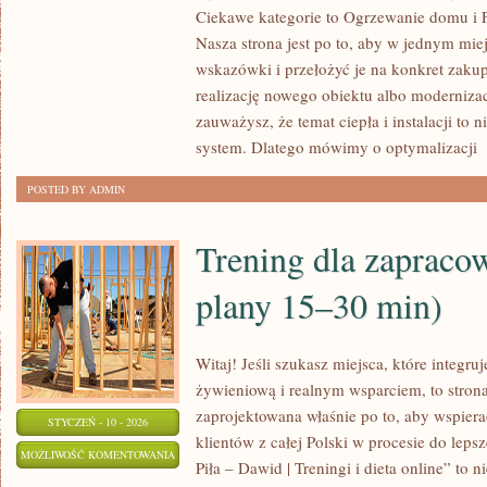
DOMU
ZOSTAŁA WYŁĄCZONA
Ciekawe kategorie to Ogrzewanie domu i Fo
I
Nasza strona jest po to, aby w jednym mie
OCHRONA
wskazówki i przełożyć je na konkret zakup
PRZECIWPOŻAROWA
realizację nowego obiektu albo modernizację
zauważysz, że temat ciepła i instalacji to n
system. Dlatego mówimy o optymalizacji
[
POSTED BY ADMIN
Trening dla zapraco
plany 15–30 min)
Witaj! Jeśli szukasz miejsca, które integruj
żywieniową i realnym wsparciem, to stron
zaprojektowana właśnie po to, aby wspiera
STYCZEŃ - 10 - 2026
klientów z całej Polski w procesie do leps
TRENING
MOŻLIWOŚĆ KOMENTOWANIA
Piła – Dawid | Treningi i dieta online” to n
DLA
ZOSTAŁA WYŁĄCZONA