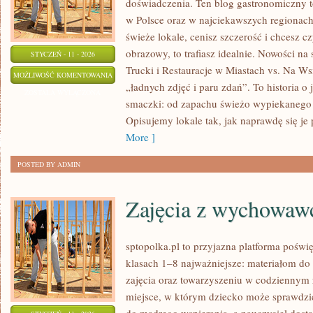
doświadczenia. Ten blog gastronomiczny t
w Polsce oraz w najciekawszych regionach 
świeże lokale, cenisz szczerość i chcesz c
obrazowy, to trafiasz idealnie. Nowości na
STYCZEŃ - 11 - 2026
Trucki i Restauracje w Miastach vs. Na Wsi.
RESTAURACJE
MOŻLIWOŚĆ KOMENTOWANIA
„ładnych zdjęć i paru zdań”. To historia o j
TEMATYCZNE
ZOSTAŁA WYŁĄCZONA
smaczki: od zapachu świeżo wypiekanego 
I
Opisujemy lokale tak, jak naprawdę się je
NIETYPOWE
More ]
POSTED BY ADMIN
Zajęcia z wychowaw
sptopolka.pl to przyjazna platforma poświ
klasach 1–8 najważniejsze: materiałom d
zajęcia oraz towarzyszeniu w codziennym 
miejsce, w którym dziecko może sprawdzić