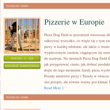
SIEBIE
POSTED BY ADMIN
Pizzerie w Europie
Pizza Dog Field to przestrzeń stworzone d
odkrywać wszystko, co wiąże się z tym uw
pizzy w każdej odsłonie, ale także o wraże
wypieczonym ciastem, ciągnącym się ser
do nastroju. Na stronach Pizza Dog Field li
STYCZEŃ - 13 - 2026
jak przygotować ciasto, jak dobrać produkt
PIZZERIE
MOŻLIWOŚĆ KOMENTOWANIA
dojść do tego momentu, kiedy pizza wycho
W
ZOSTAŁA WYŁĄCZONA
Porady mistrzów pizzy i Trendy w świecie 
EUROPIE
stoi przepis, ale równie ważny jest klimat. 
Read More ]
POSTED BY ADMIN