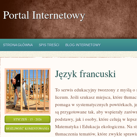
Portal Internetowy
STRONA GŁÓWNA
SPIS TREŚCI
BLOG INTERNETOWY
Język francuski
To serwis edukacyjny tworzony z myślą o 
liceum. Jeśli szukasz miejsca, które tłuma
pomaga w systematycznych powtórkach, je
są przygotowane tak, aby wspierały zarów
podstawy, jak i osoby, które celują w lep
STYCZEŃ - 15 - 2026
Matematyka i Edukacja ekologiczna. Na st
JĘZYK
MOŻLIWOŚĆ KOMENTOWANIA
tłumaczenia tematów, które zwykle sprawia
FRANCUSKI
ZOSTAŁA WYŁĄCZONA