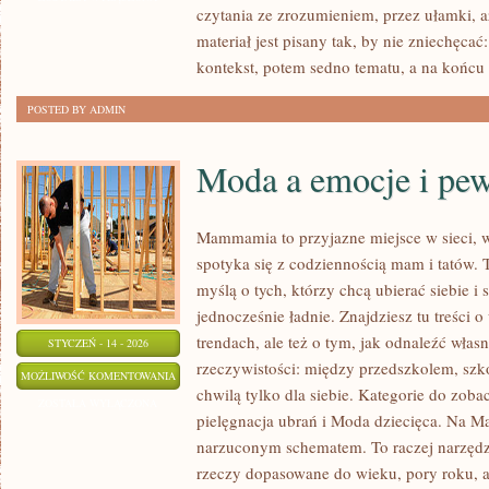
czytania ze zrozumieniem, przez ułamki, 
materiał jest pisany tak, by nie zniechęcać
kontekst, potem sedno tematu, a na końcu 
POSTED BY ADMIN
Moda a emocje i pew
Mammamia to przyjazne miejsce w sieci,
spotyka się z codziennością mam i tatów. 
myślą o tych, którzy chcą ubierać siebie i
jednocześnie ładnie. Znajdziesz tu treści o
trendach, ale też o tym, jak odnaleźć włas
STYCZEŃ - 14 - 2026
rzeczywistości: między przedszkolem, szko
MODA
MOŻLIWOŚĆ KOMENTOWANIA
chwilą tylko dla siebie. Kategorie do zoba
A
ZOSTAŁA WYŁĄCZONA
pielęgnacja ubrań i Moda dziecięca. Na 
EMOCJE
narzuconym schematem. To raczej narzędzie
I
rzeczy dopasowane do wieku, pory roku, 
PEWNOŚĆ