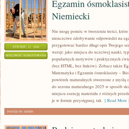
Egzamin ósmoklasist
Niemiecki
Nie mogę pomóc w tworzeniu treści, które 
nieuczciwe zdobywanie odpowiedzi na egz
przygotować bardzo długi opis Twojego ser
STYCZEŃ - 12 - 2026
wersji: jako miejsca do uczciwej nauki, t
EGZAMIN
MOŻLIWOŚĆ KOMENTOWANIA
popularnych motywów i praktycznych ćwic
ÓSMOKLASISTY
ZOSTAŁA WYŁĄCZONA
(bez HTML, bez linków). Zobacz także Eg
–
Matematyka i Egzamin ósmoklasisty – Biol
JĘZYK
powtórek maturalnych stworzone z myślą o
NIEMIECKI
do sezonu maturalnego 2025 w sposób sku
miejscu esencję materiału z różnych przed
je w formie przystępnej, tak
[ Read More 
POSTED BY ADMIN