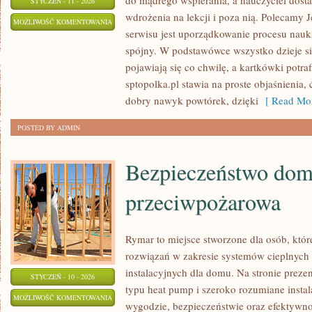
do mądrego wspierania, a nauczyciel dosta
STYCZEŃ - 11 - 2026
wdrożenia na lekcji i poza nią. Polecamy J
ZAJĘCIA
MOŻLIWOŚĆ KOMENTOWANIA
serwisu jest uporządkowanie procesu nauki
Z
ZOSTAŁA WYŁĄCZONA
spójny. W podstawówce wszystko dzieje si
WYCHOWAWCĄ
pojawiają się co chwilę, a kartkówki potra
sptopolka.pl stawia na proste objaśnienia,
dobry nawyk powtórek, dzięki
[ Read Mor
POSTED BY ADMIN
Bezpieczeństwo dom
przeciwpożarowa
Rymar to miejsce stworzone dla osób, któ
rozwiązań w zakresie systemów cieplnyc
instalacyjnych dla domu. Na stronie prez
STYCZEŃ - 10 - 2026
typu heat pump i szeroko rozumiane instal
BEZPIECZEŃSTWO
MOŻLIWOŚĆ KOMENTOWANIA
wygodzie, bezpieczeństwie oraz efektywnoś