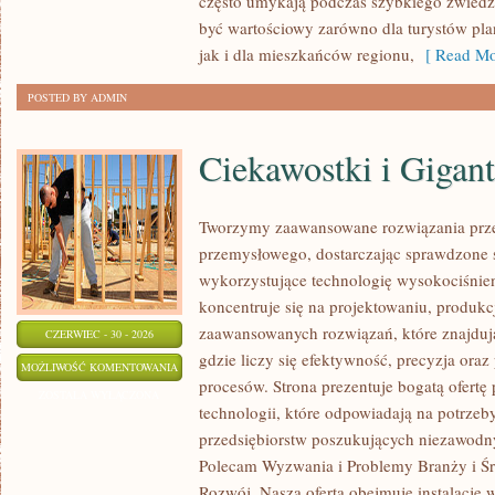
często umykają podczas szybkiego zwiedz
być wartościowy zarówno dla turystów p
jak i dla mieszkańców regionu,
[ Read Mo
POSTED BY ADMIN
Ciekawostki i Gigan
Tworzymy zaawansowane rozwiązania prze
przemysłowego, dostarczając sprawdzone 
wykorzystujące technologię wysokociśnien
koncentruje się na projektowaniu, produkc
zaawansowanych rozwiązań, które znajduj
CZERWIEC - 30 - 2026
gdzie liczy się efektywność, precyzja o
CIEKAWOSTKI
MOŻLIWOŚĆ KOMENTOWANIA
procesów. Strona prezentuje bogatą ofertę
I
ZOSTAŁA WYŁĄCZONA
technologii, które odpowiadają na potrze
GIGANTY
przedsiębiorstw poszukujących niezawodn
ŚWIATA
Polecam Wyzwania i Problemy Branży i Ś
Rozwój. Nasza oferta obejmuje instalacje 