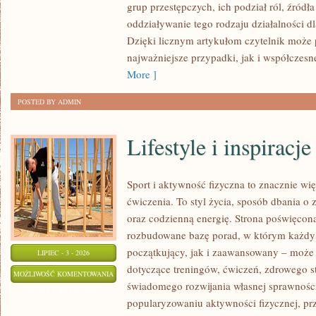
grup przestępczych, ich podział ról, źródła
oddziaływanie tego rodzaju działalności d
Dzięki licznym artykułom czytelnik może
najważniejsze przypadki, jak i współczesn
More ]
POSTED BY ADMIN
Lifestyle i inspiracje
Sport i aktywność fizyczna to znacznie wię
ćwiczenia. To styl życia, sposób dbania o
oraz codzienną energię. Strona poświęcona
rozbudowane bazę porad, w którym każdy
początkujący, jak i zaawansowany – może 
LIPIEC - 3 - 2026
dotyczące treningów, ćwiczeń, zdrowego st
LIFESTYLE
MOŻLIWOŚĆ KOMENTOWANIA
świadomego rozwijania własnej sprawności
I
ZOSTAŁA WYŁĄCZONA
popularyzowaniu aktywności fizycznej, pr
INSPIRACJE