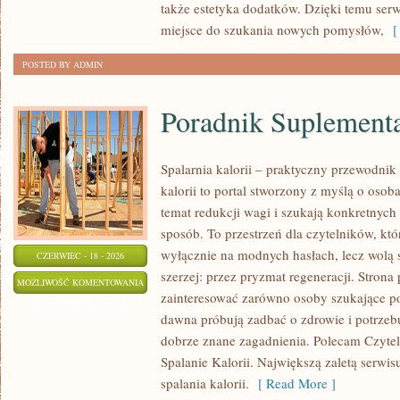
także estetyka dodatków. Dzięki temu ser
miejsce do szukania nowych pomysłów,
[ 
POSTED BY ADMIN
Poradnik Suplement
Spalarnia kalorii – praktyczny przewodnik
kalorii to portal stworzony z myślą o oso
temat redukcji wagi i szukają konkretnych
sposób. To przestrzeń dla czytelników, któ
wyłącznie na modnych hasłach, lecz wolą s
CZERWIEC - 18 - 2026
szerzej: przez pryzmat regeneracji. Strona
PORADNIK
MOŻLIWOŚĆ KOMENTOWANIA
zainteresować zarówno osoby szukające pod
SUPLEMENTACYJNY
ZOSTAŁA WYŁĄCZONA
dawna próbują zadbać o zdrowie i potrzeb
dobrze znane zagadnienia. Polecam Czyteln
Spalanie Kalorii. Największą zaletą serwisu
spalania kalorii.
[ Read More ]