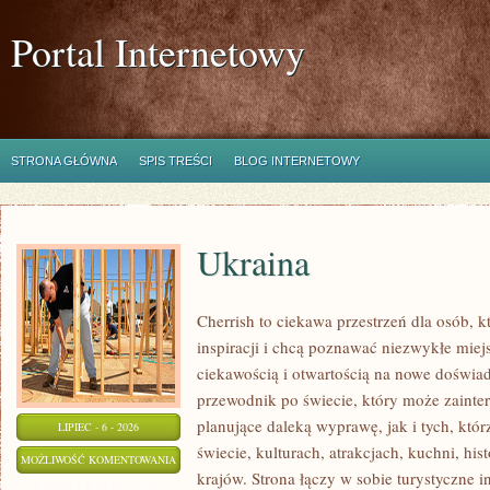
Portal Internetowy
STRONA GŁÓWNA
SPIS TREŚCI
BLOG INTERNETOWY
Ukraina
Cherrish to ciekawa przestrzeń dla osób, 
inspiracji i chcą poznawać niezwykłe miej
ciekawością i otwartością na nowe doświad
przewodnik po świecie, który może zaint
planujące daleką wyprawę, jak i tych, któr
LIPIEC - 6 - 2026
świecie, kulturach, atrakcjach, kuchni, his
UKRAINA
MOŻLIWOŚĆ KOMENTOWANIA
krajów. Strona łączy w sobie turystyczne i
ZOSTAŁA WYŁĄCZONA