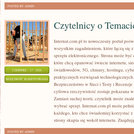
POSTED BY ADMIN
Czytelnicy o Temaci
Internat.com.pl to nowoczesny portal pośw
wszystkim zagadnieniom, które łączą się 
sprzętu elektronicznego. Strona może być
które chcą opanować świecie internetu, s
światłowodów, 5G, chmury, hostingu, cyb
CZERWIEC - 17 - 2026
praktycznych rozwiązań technologicznych.
CZYTELNICY
MOŻLIWOŚĆ KOMENTOWANIA
Bezpieczeństwo w Sieci i Testy i Recenzje
O
ZOSTAŁA WYŁĄCZONA
cyfrowa rzeczywistość zostaje pokazana w
TEMACIE
Zamiast suchej teorii, czytelnik może znal
wybrać sprzęt. Internat.com.pl może pełni
każdego, kto chce świadomiej korzystać z
strony skupia się wokół internetu. Znajdują
POSTED BY ADMIN