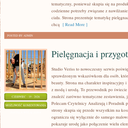
tematyczny, ponieważ skupia się na produ
codzienne potrzeby związane z nawilżanie
ciała. Strona prezentuje tematykę pielęgna
chcą
[ Read More ]
POSTED BY ADMIN
Pielęgnacja i przygo
Studio Veriss to nowoczesny serwis poświ
sprawdzonym wskazówkom dla osób, które 
beauty. Strona ma charakter inspiracyjny 
z modą i urodą. To przewodnik po świec
znaleźć zarówno tematyczne zestawienia, jak
CZERWIEC - 19 - 2026
Polecam Czytelnicy Analizują i Poradnik p
PIELĘGNACJA
MOŻLIWOŚĆ KOMENTOWANIA
strony skupia się przede wszystkim na ko
I
ZOSTAŁA WYŁĄCZONA
ogranicza się wyłącznie do samego malowa
PRZYGOTOWANIE
pokazuje urodę jako połączenie wielu el
SKÓRY