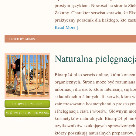
prostym językiem. Nowości na stronie Zie
Zakupy. Charakter serwisu sprawia, że Ek
praktyczny poradnik dla każdego, kto zasta
Read More ]
POSTED BY ADMIN
Naturalna pielęgnacj
Bioarp24.pl to serwis online, która konce
organicznych. Strona może być rozumiana 
informacji dla osób, które interesują się 
składnikach roślinnych. To serwis, która w
zainteresowanie kosmetykami o prostszym
CZERWIEC - 20 - 2026
i Pielęgnacja ciała i włosów. Głównym mot
NATURALNA
MOŻLIWOŚĆ KOMENTOWANIA
kosmetyków naturalnych. Bioarp24.pl moż
PIELĘGNACJA
ZOSTAŁA WYŁĄCZONA
użytkowników szukających sprawdzonych 
TWARZY
którzy poszukują naturalnych preparatów. C