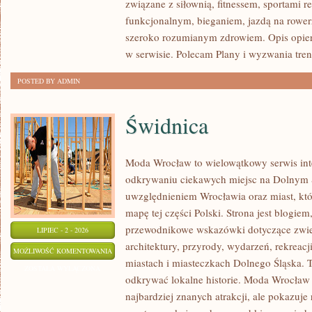
związane z siłownią, fitnessem, sportami r
funkcjonalnym, bieganiem, jazdą na rowerz
szeroko rozumianym zdrowiem. Opis opier
w serwisie. Polecam Plany i wyzwania tre
POSTED BY ADMIN
Świdnica
Moda Wrocław to wielowątkowy serwis in
odkrywaniu ciekawych miejsc na Dolnym 
uwzględnieniem Wrocławia oraz miast, któ
mapę tej części Polski. Strona jest blogi
przewodnikowe wskazówki dotyczące zwiedz
LIPIEC - 2 - 2026
architektury, przyrody, wydarzeń, rekreac
ŚWIDNICA
MOŻLIWOŚĆ KOMENTOWANIA
miastach i miasteczkach Dolnego Śląska. To
ZOSTAŁA WYŁĄCZONA
odkrywać lokalne historie. Moda Wrocław 
najbardziej znanych atrakcji, ale pokazuje 