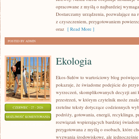
opracowane z myślą o najbardziej wymaga
Dostarczamy urządzenia, pozwalające na r
z czyszczeniem, przygotowaniem powierzch
oraz
[ Read More ]
POSTED BY ADMIN
Ekologia
Ekos-Sułów to wartościowy blog poświęco
pokazuje, że świadome podejście do przyr
wyrzeczeń, skomplikowanych decyzji ani 
przestrzeń, w którym czytelnik może znaleź
rzetelne teksty dotyczące codziennych w
CZERWIEC - 27 - 2026
podróży, gotowania, energii, recyklingu, 
EKOLOGIA
MOŻLIWOŚĆ KOMENTOWANIA
rozwiązań wspierających bardziej świadomy
ZOSTAŁA WYŁĄCZONA
przygotowana z myślą o osobach, które c
wyzwania środowiskowe, ale jednocześnie 