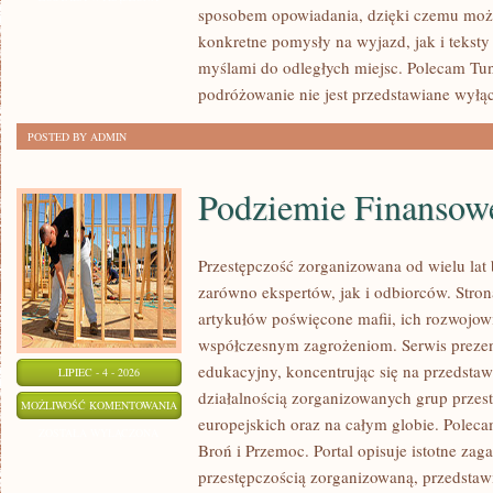
sposobem opowiadania, dzięki czemu moż
konkretne pomysły na wyjazd, jak i teksty
myślami do odległych miejsc. Polecam Tun
podróżowanie nie jest przedstawiane wyłą
POSTED BY ADMIN
Podziemie Finansow
Przestępczość zorganizowana od wielu lat
zarówno ekspertów, jak i odbiorców. Stro
artykułów poświęcone mafii, ich rozwojowi,
współczesnym zagrożeniom. Serwis prezen
edukacyjny, koncentrując się na przedsta
LIPIEC - 4 - 2026
działalnością zorganizowanych grup przes
PODZIEMIE
MOŻLIWOŚĆ KOMENTOWANIA
europejskich oraz na całym globie. Polec
FINANSOWE
ZOSTAŁA WYŁĄCZONA
Broń i Przemoc. Portal opisuje istotne zag
przestępczością zorganizowaną, przedsta