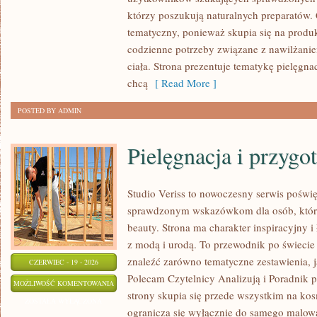
TWARZY
którzy poszukują naturalnych preparatów. C
tematyczny, ponieważ skupia się na produ
codzienne potrzeby związane z nawilżanie
ciała. Strona prezentuje tematykę pielęgna
chcą
[ Read More ]
POSTED BY ADMIN
Pielęgnacja i przygo
Studio Veriss to nowoczesny serwis poświ
sprawdzonym wskazówkom dla osób, które 
beauty. Strona ma charakter inspiracyjny 
z modą i urodą. To przewodnik po świec
znaleźć zarówno tematyczne zestawienia, jak
CZERWIEC - 19 - 2026
Polecam Czytelnicy Analizują i Poradnik p
PIELĘGNACJA
MOŻLIWOŚĆ KOMENTOWANIA
strony skupia się przede wszystkim na ko
I
ZOSTAŁA WYŁĄCZONA
ogranicza się wyłącznie do samego malowa