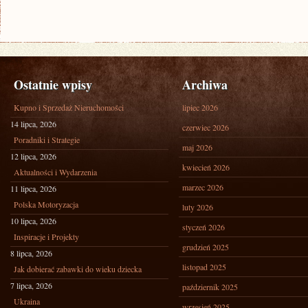
Ostatnie wpisy
Archiwa
Kupno i Sprzedaż Nieruchomości
lipiec 2026
14 lipca, 2026
czerwiec 2026
Poradniki i Strategie
maj 2026
12 lipca, 2026
kwiecień 2026
Aktualności i Wydarzenia
marzec 2026
11 lipca, 2026
Polska Motoryzacja
luty 2026
10 lipca, 2026
styczeń 2026
Inspiracje i Projekty
grudzień 2025
8 lipca, 2026
listopad 2025
Jak dobierać zabawki do wieku dziecka
7 lipca, 2026
październik 2025
Ukraina
wrzesień 2025