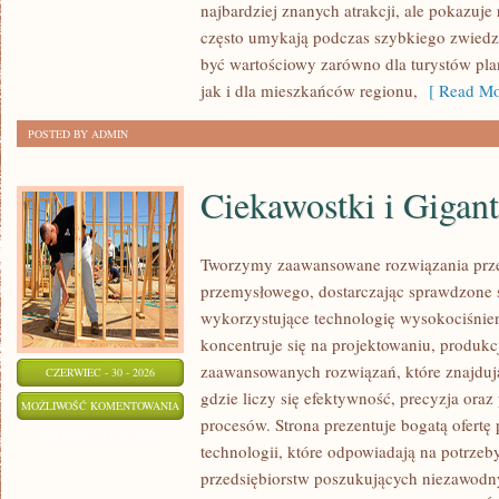
najbardziej znanych atrakcji, ale pokazuje 
często umykają podczas szybkiego zwiedz
być wartościowy zarówno dla turystów p
jak i dla mieszkańców regionu,
[ Read Mo
POSTED BY ADMIN
Ciekawostki i Gigan
Tworzymy zaawansowane rozwiązania prze
przemysłowego, dostarczając sprawdzone 
wykorzystujące technologię wysokociśnien
koncentruje się na projektowaniu, produkc
zaawansowanych rozwiązań, które znajduj
CZERWIEC - 30 - 2026
gdzie liczy się efektywność, precyzja o
CIEKAWOSTKI
MOŻLIWOŚĆ KOMENTOWANIA
procesów. Strona prezentuje bogatą ofertę
I
ZOSTAŁA WYŁĄCZONA
technologii, które odpowiadają na potrze
GIGANTY
przedsiębiorstw poszukujących niezawodn
ŚWIATA