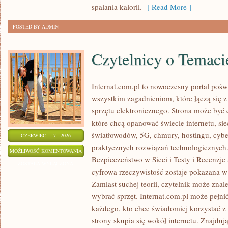
spalania kalorii.
[ Read More ]
POSTED BY ADMIN
Czytelnicy o Temaci
Internat.com.pl to nowoczesny portal pośw
wszystkim zagadnieniom, które łączą się 
sprzętu elektronicznego. Strona może być
które chcą opanować świecie internetu, s
światłowodów, 5G, chmury, hostingu, cyb
CZERWIEC - 17 - 2026
praktycznych rozwiązań technologicznych.
CZYTELNICY
MOŻLIWOŚĆ KOMENTOWANIA
Bezpieczeństwo w Sieci i Testy i Recenzje
O
ZOSTAŁA WYŁĄCZONA
cyfrowa rzeczywistość zostaje pokazana w
TEMACIE
Zamiast suchej teorii, czytelnik może znal
wybrać sprzęt. Internat.com.pl może pełni
każdego, kto chce świadomiej korzystać z
strony skupia się wokół internetu. Znajdują