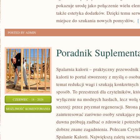
PRZYGOTOWANIE
pokazuje urodę jako połączenie wielu el
SKÓRY
także estetyka dodatków. Dzięki temu ser
miejsce do szukania nowych pomysłów,
[ 
POSTED BY ADMIN
Poradnik Suplement
Spalarnia kalorii – praktyczny przewodnik
kalorii to portal stworzony z myślą o oso
temat redukcji wagi i szukają konkretnych
sposób. To przestrzeń dla czytelników, któ
wyłącznie na modnych hasłach, lecz wolą s
CZERWIEC - 18 - 2026
szerzej: przez pryzmat regeneracji. Strona
PORADNIK
MOŻLIWOŚĆ KOMENTOWANIA
zainteresować zarówno osoby szukające pod
SUPLEMENTACYJNY
ZOSTAŁA WYŁĄCZONA
dawna próbują zadbać o zdrowie i potrzeb
dobrze znane zagadnienia. Polecam Czyteln
Spalanie Kalorii. Największą zaletą serwisu