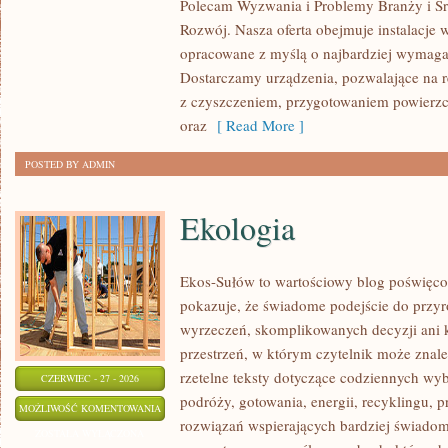
Polecam Wyzwania i Problemy Branży i Ś
Rozwój. Nasza oferta obejmuje instalacje 
opracowane z myślą o najbardziej wymaga
Dostarczamy urządzenia, pozwalające na r
z czyszczeniem, przygotowaniem powierzch
oraz
[ Read More ]
POSTED BY ADMIN
Ekologia
Ekos-Sułów to wartościowy blog poświęco
pokazuje, że świadome podejście do przyr
wyrzeczeń, skomplikowanych decyzji ani 
przestrzeń, w którym czytelnik może znaleź
rzetelne teksty dotyczące codziennych w
CZERWIEC - 27 - 2026
podróży, gotowania, energii, recyklingu, 
EKOLOGIA
MOŻLIWOŚĆ KOMENTOWANIA
rozwiązań wspierających bardziej świadomy
ZOSTAŁA WYŁĄCZONA