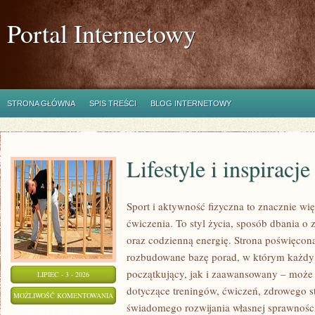
Portal Internetowy
STRONA GŁÓWNA
SPIS TREŚCI
BLOG INTERNETOWY
Lifestyle i inspiracje
Sport i aktywność fizyczna to znacznie wię
ćwiczenia. To styl życia, sposób dbania o
oraz codzienną energię. Strona poświęcona
rozbudowane bazę porad, w którym każdy
początkujący, jak i zaawansowany – może 
LIPIEC - 3 - 2026
dotyczące treningów, ćwiczeń, zdrowego st
LIFESTYLE
MOŻLIWOŚĆ KOMENTOWANIA
świadomego rozwijania własnej sprawności
I
ZOSTAŁA WYŁĄCZONA