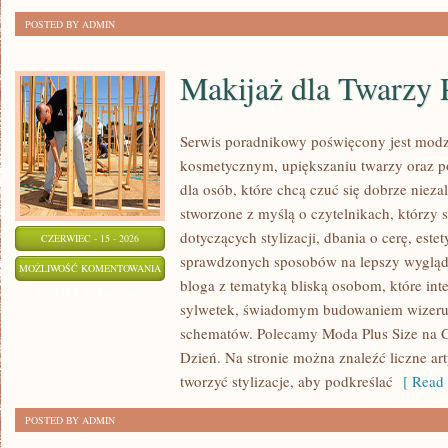
POSTED BY ADMIN
Makijaż dla Twarzy 
Serwis poradnikowy poświęcony jest modz
kosmetycznym, upiększaniu twarzy oraz 
dla osób, które chcą czuć się dobrze nieza
stworzone z myślą o czytelnikach, którzy 
dotyczących stylizacji, dbania o cerę, estet
CZERWIEC - 15 - 2026
sprawdzonych sposobów na lepszy wygląd. 
MAKIJAŻ
MOŻLIWOŚĆ KOMENTOWANIA
bloga z tematyką bliską osobom, które inte
DLA
ZOSTAŁA WYŁĄCZONA
sylwetek, świadomym budowaniem wizerun
TWARZY
schematów. Polecamy Moda Plus Size na C
PLUS
Dzień. Na stronie można znaleźć liczne art
SIZE
tworzyć stylizacje, aby podkreślać
[ Read 
POSTED BY ADMIN