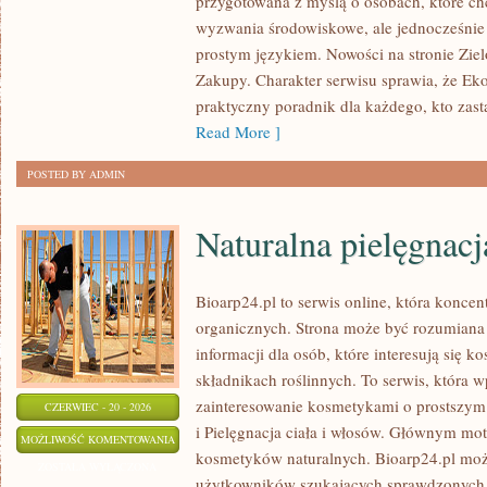
przygotowana z myślą o osobach, które c
wyzwania środowiskowe, ale jednocześnie 
prostym językiem. Nowości na stronie Zie
Zakupy. Charakter serwisu sprawia, że Ek
praktyczny poradnik dla każdego, kto zasta
Read More ]
POSTED BY ADMIN
Naturalna pielęgnacj
Bioarp24.pl to serwis online, która konce
organicznych. Strona może być rozumiana 
informacji dla osób, które interesują się 
składnikach roślinnych. To serwis, która w
zainteresowanie kosmetykami o prostszym
CZERWIEC - 20 - 2026
i Pielęgnacja ciała i włosów. Głównym mot
NATURALNA
MOŻLIWOŚĆ KOMENTOWANIA
kosmetyków naturalnych. Bioarp24.pl moż
PIELĘGNACJA
ZOSTAŁA WYŁĄCZONA
użytkowników szukających sprawdzonych 