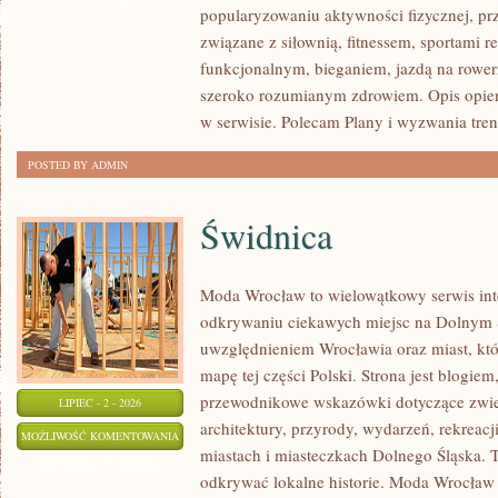
popularyzowaniu aktywności fizycznej, pr
INSPIRACJE
związane z siłownią, fitnessem, sportami r
funkcjonalnym, bieganiem, jazdą na rowerz
szeroko rozumianym zdrowiem. Opis opier
w serwisie. Polecam Plany i wyzwania tre
POSTED BY ADMIN
Świdnica
Moda Wrocław to wielowątkowy serwis in
odkrywaniu ciekawych miejsc na Dolnym 
uwzględnieniem Wrocławia oraz miast, któ
mapę tej części Polski. Strona jest blogi
przewodnikowe wskazówki dotyczące zwiedz
LIPIEC - 2 - 2026
architektury, przyrody, wydarzeń, rekreac
ŚWIDNICA
MOŻLIWOŚĆ KOMENTOWANIA
miastach i miasteczkach Dolnego Śląska. To
ZOSTAŁA WYŁĄCZONA
odkrywać lokalne historie. Moda Wrocław 