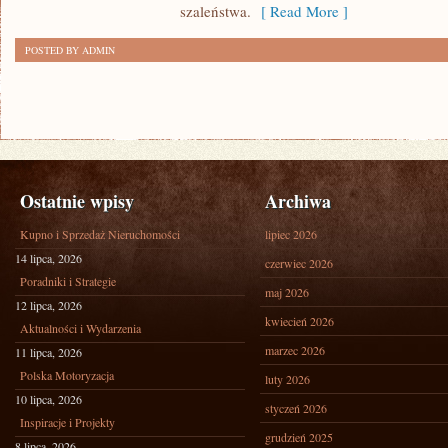
WAŻNĄ
szaleństwa.
[ Read More ]
RZECZĄ
POSTED BY ADMIN
Ostatnie wpisy
Archiwa
Kupno i Sprzedaż Nieruchomości
lipiec 2026
14 lipca, 2026
czerwiec 2026
Poradniki i Strategie
maj 2026
12 lipca, 2026
kwiecień 2026
Aktualności i Wydarzenia
marzec 2026
11 lipca, 2026
Polska Motoryzacja
luty 2026
10 lipca, 2026
styczeń 2026
Inspiracje i Projekty
grudzień 2025
8 lipca, 2026