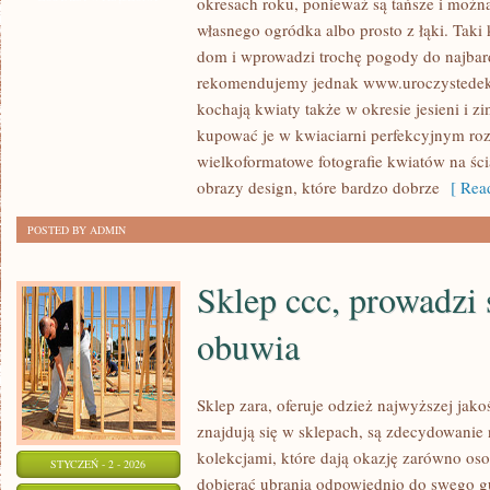
okresach roku, ponieważ są tańsze i można
KWESTIA
własnego ogródka albo prosto z łąki. Taki
ZAKUPU
dom i wprowadzi trochę pogody do najbar
OKRYCIA
rekomendujemy jednak www.uroczystedekor
JEST
kochają kwiaty także w okresie jesieni i z
kupować je w kwiaciarni perfekcyjnym ro
PRZEKONUJĄCA.
wielkoformatowe fotografie kwiatów na ścia
W
obrazy design, które bardzo dobrze
[ Read
PEWNYCH
JEDNOZNACZNYCH
POSTED BY ADMIN
MOMENTACH
Sklep ccc, prowadzi 
obuwia
Sklep zara, oferuje odzież najwyższej jakoś
znajdują się w sklepach, są zdecydowanie
kolekcjami, które dają okazję zarówno os
STYCZEŃ - 2 - 2026
dobierać ubrania odpowiednio do swego gu