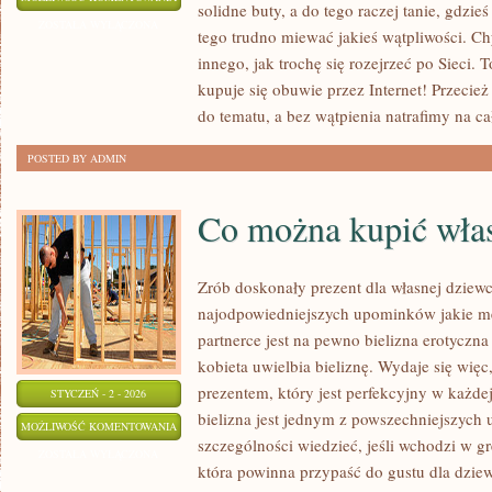
solidne buty, a do tego raczej tanie, gdzieś
NA
ZOSTAŁA WYŁĄCZONA
tego trudno miewać jakieś wątpliwości. Ch
KOSZULKACH
innego, jak trochę się rozejrzeć po Sieci. T
W
kupuje się obuwie przez Internet! Przecież
ŁODZI
do tematu, a bez wątpienia natrafimy na c
WYKONUJE
POSTED BY ADMIN
DOSKONAŁA
FIRMA
Co można kupić włas
Zrób doskonały prezent dla własnej dzie
najodpowiedniejszych upominków jakie m
partnerce jest na pewno bielizna erotycz
kobieta uwielbia bieliznę. Wydaje się więc,
prezentem, który jest perfekcyjny w każdej 
STYCZEŃ - 2 - 2026
bielizna jest jednym z powszechniejszyc
CO
MOŻLIWOŚĆ KOMENTOWANIA
szczególności wiedzieć, jeśli wchodzi w gr
MOŻNA
ZOSTAŁA WYŁĄCZONA
która powinna przypaść do gustu dla dzie
KUPIĆ