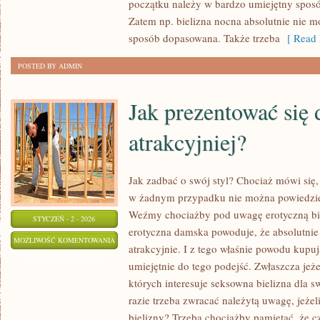
początku należy w bardzo umiejętny sposó
WŁASNEJ
Zatem np. bielizna nocna absolutnie nie 
PARTNERCE?
sposób dopasowana. Także trzeba
[ Read 
POSTED BY ADMIN
Jak prezentować się
atrakcyjniej?
Jak zadbać o swój styl? Chociaż mówi się, 
w żadnym przypadku nie można powiedzie
Weźmy chociażby pod uwagę erotyczną bie
STYCZEŃ - 2 - 2026
erotyczna damska powoduje, że absolutnie
JAK
MOŻLIWOŚĆ KOMENTOWANIA
atrakcyjnie. I z tego właśnie powodu kupuj
PREZENTOWAĆ
ZOSTAŁA WYŁĄCZONA
umiejętnie do tego podejść. Zwłaszcza jeż
SIĘ
których interesuje seksowna bielizna dla 
DUŻO
razie trzeba zwracać należytą uwagę, jeż
ATRAKCYJNIEJ?
bielizny? Trzeba chociażby pamiętać, że 