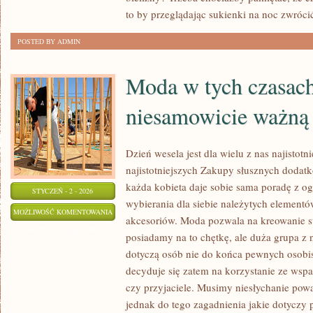
to by przeglądając sukienki na noc zwróc
POSTED BY ADMIN
Moda w tych czasach,
niesamowicie ważną 
Dzień wesela jest dla wielu z nas najistot
najistotniejszych Zakupy słusznych dodatk
każda kobieta daje sobie sama poradę z og
STYCZEŃ - 2 - 2026
wybierania dla siebie należytych elementó
MODA
MOŻLIWOŚĆ KOMENTOWANIA
akcesoriów. Moda pozwala na kreowanie s
W
ZOSTAŁA WYŁĄCZONA
posiadamy na to chętkę, ale duża grupa z 
TYCH
dotyczą osób nie do końca pewnych osobis
CZASACH,
decyduje się zatem na korzystanie ze wspa
JEST
czy przyjaciele. Musimy niesłychanie pow
NIESAMOWICIE
jednak do tego zagadnienia jakie dotycz