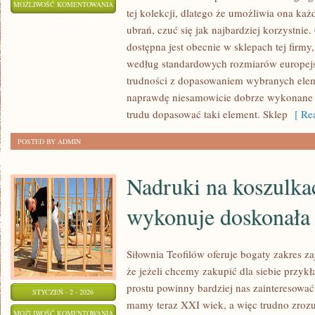
SKLEP
MOŻLIWOŚĆ KOMENTOWANIA
tej kolekcji, dlatego że umożliwia ona k
CCC,
ZOSTAŁA WYŁĄCZONA
ubrań, czuć się jak najbardziej korzystnie. 
PROWADZI
dostępna jest obecnie w sklepach tej firm
SPRZEDAŻ
według standardowych rozmiarów europejs
OBUWIA
trudności z dopasowaniem wybranych elem
naprawdę niesamowicie dobrze wykonane i
trudu dopasować taki element. Sklep
[ Rea
POSTED BY ADMIN
Nadruki na koszulka
wykonuje doskonała 
Siłownia Teofilów oferuje bogaty zakres z
że jeżeli chcemy zakupić dla siebie przyk
prostu powinny bardziej nas zainteresowa
STYCZEŃ - 2 - 2026
mamy teraz XXI wiek, a więc trudno zrozu
NADRUKI
MOŻLIWOŚĆ KOMENTOWANIA