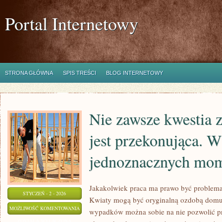
Portal Internetowy
STRONA GŁÓWNA
SPIS TREŚCI
BLOG INTERNETOWY
Nie zawsze kwestia 
jest przekonująca. 
jednoznacznych mo
Jakakolwiek praca ma prawo być problema
STYCZEŃ - 2 - 2026
Kwiaty mogą być oryginalną ozdobą domu.
NIE
MOŻLIWOŚĆ KOMENTOWANIA
wypadków można sobie na nie pozwolić p
ZAWSZE
ZOSTAŁA WYŁĄCZONA