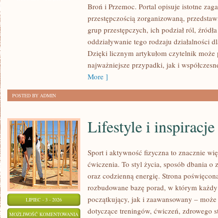
Broń i Przemoc. Portal opisuje istotne zag
przestępczością zorganizowaną, przedsta
grup przestępczych, ich podział ról, źródła
oddziaływanie tego rodzaju działalności d
Dzięki licznym artykułom czytelnik może
najważniejsze przypadki, jak i współczesn
More ]
POSTED BY ADMIN
Lifestyle i inspiracje
Sport i aktywność fizyczna to znacznie wię
ćwiczenia. To styl życia, sposób dbania o
oraz codzienną energię. Strona poświęcona
rozbudowane bazę porad, w którym każdy
początkujący, jak i zaawansowany – może 
LIPIEC - 3 - 2026
dotyczące treningów, ćwiczeń, zdrowego st
LIFESTYLE
MOŻLIWOŚĆ KOMENTOWANIA