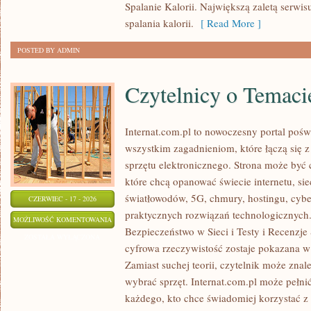
Spalanie Kalorii. Największą zaletą serwisu
spalania kalorii.
[ Read More ]
POSTED BY ADMIN
Czytelnicy o Temaci
Internat.com.pl to nowoczesny portal pośw
wszystkim zagadnieniom, które łączą się 
sprzętu elektronicznego. Strona może być
które chcą opanować świecie internetu, s
światłowodów, 5G, chmury, hostingu, cyb
CZERWIEC - 17 - 2026
praktycznych rozwiązań technologicznych.
CZYTELNICY
MOŻLIWOŚĆ KOMENTOWANIA
Bezpieczeństwo w Sieci i Testy i Recenzje
O
ZOSTAŁA WYŁĄCZONA
cyfrowa rzeczywistość zostaje pokazana w
TEMACIE
Zamiast suchej teorii, czytelnik może znal
wybrać sprzęt. Internat.com.pl może pełni
każdego, kto chce świadomiej korzystać z