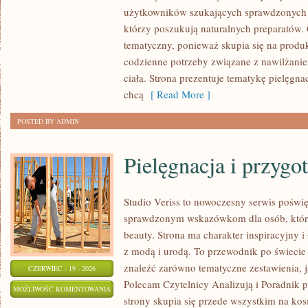
PIELĘGNACJA
ZOSTAŁA WYŁĄCZONA
użytkowników szukających sprawdzonych 
TWARZY
którzy poszukują naturalnych preparatów. C
tematyczny, ponieważ skupia się na produ
codzienne potrzeby związane z nawilżanie
ciała. Strona prezentuje tematykę pielęgna
chcą
[ Read More ]
POSTED BY ADMIN
Pielęgnacja i przygo
Studio Veriss to nowoczesny serwis poświ
sprawdzonym wskazówkom dla osób, które 
beauty. Strona ma charakter inspiracyjny 
z modą i urodą. To przewodnik po świec
znaleźć zarówno tematyczne zestawienia, jak
CZERWIEC - 19 - 2026
Polecam Czytelnicy Analizują i Poradnik p
PIELĘGNACJA
MOŻLIWOŚĆ KOMENTOWANIA
strony skupia się przede wszystkim na ko
I
ZOSTAŁA WYŁĄCZONA