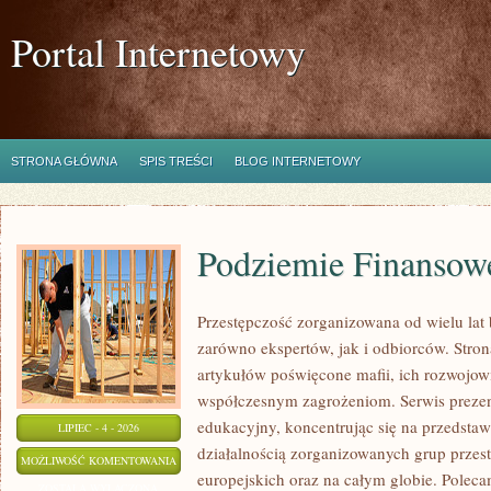
Portal Internetowy
STRONA GŁÓWNA
SPIS TREŚCI
BLOG INTERNETOWY
Podziemie Finansow
Przestępczość zorganizowana od wielu lat
zarówno ekspertów, jak i odbiorców. Stro
artykułów poświęcone mafii, ich rozwojowi,
współczesnym zagrożeniom. Serwis prezen
edukacyjny, koncentrując się na przedsta
LIPIEC - 4 - 2026
działalnością zorganizowanych grup przes
PODZIEMIE
MOŻLIWOŚĆ KOMENTOWANIA
europejskich oraz na całym globie. Polec
FINANSOWE
ZOSTAŁA WYŁĄCZONA