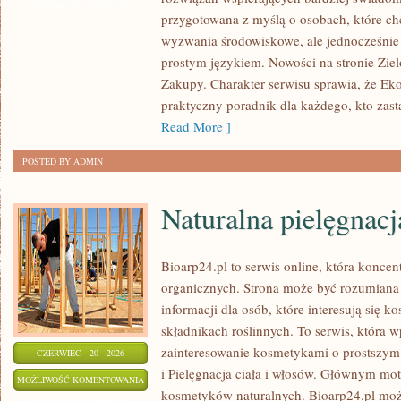
ZOSTAŁA WYŁĄCZONA
przygotowana z myślą o osobach, które c
wyzwania środowiskowe, ale jednocześnie 
prostym językiem. Nowości na stronie Zie
Zakupy. Charakter serwisu sprawia, że Ek
praktyczny poradnik dla każdego, kto zasta
Read More ]
POSTED BY ADMIN
Naturalna pielęgnacj
Bioarp24.pl to serwis online, która konce
organicznych. Strona może być rozumiana 
informacji dla osób, które interesują się 
składnikach roślinnych. To serwis, która w
zainteresowanie kosmetykami o prostszym
CZERWIEC - 20 - 2026
i Pielęgnacja ciała i włosów. Głównym mot
NATURALNA
MOŻLIWOŚĆ KOMENTOWANIA
kosmetyków naturalnych. Bioarp24.pl moż