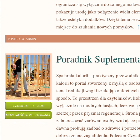
ogranicza się wyłącznie do samego malowa
PRZYGOTOWANIE
pokazuje urodę jako połączenie wielu el
SKÓRY
także estetyka dodatków. Dzięki temu ser
miejsce do szukania nowych pomysłów,
[ 
POSTED BY ADMIN
Poradnik Suplement
Spalarnia kalorii – praktyczny przewodnik
kalorii to portal stworzony z myślą o oso
temat redukcji wagi i szukają konkretnych
sposób. To przestrzeń dla czytelników, któ
wyłącznie na modnych hasłach, lecz wolą s
CZERWIEC - 18 - 2026
szerzej: przez pryzmat regeneracji. Strona
PORADNIK
MOŻLIWOŚĆ KOMENTOWANIA
zainteresować zarówno osoby szukające pod
SUPLEMENTACYJNY
ZOSTAŁA WYŁĄCZONA
dawna próbują zadbać o zdrowie i potrzeb
dobrze znane zagadnienia. Polecam Czyteln