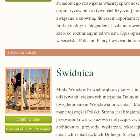
świadomego rozwijania własnej sprawności
I
ZOSTAŁA WYŁĄCZONA
popularyzowaniu aktywności fizycznej, pr
INSPIRACJE
związane z siłownią, fitnessem, sportami r
funkcjonalnym, bieganiem, jazdą na rowerz
szeroko rozumianym zdrowiem. Opis opier
w serwisie. Polecam Plany i wyzwania tre
POSTED BY ADMIN
Świdnica
Moda Wrocław to wielowątkowy serwis in
odkrywaniu ciekawych miejsc na Dolnym 
uwzględnieniem Wrocławia oraz miast, któ
mapę tej części Polski. Strona jest blogi
przewodnikowe wskazówki dotyczące zwiedz
LIPIEC - 2 - 2026
architektury, przyrody, wydarzeń, rekreac
ŚWIDNICA
MOŻLIWOŚĆ KOMENTOWANIA
miastach i miasteczkach Dolnego Śląska. To
ZOSTAŁA WYŁĄCZONA