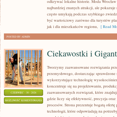
odkrywać lokalne historie. Moda Wrocław 
najbardziej znanych atrakcji, ale pokazuje 
często umykają podczas szybkiego zwiedz
być wartościowy zarówno dla turystów p
jak i dla mieszkańców regionu,
[ Read Mo
POSTED BY ADMIN
Ciekawostki i Gigan
Tworzymy zaawansowane rozwiązania prze
przemysłowego, dostarczając sprawdzone 
wykorzystujące technologię wysokociśnien
koncentruje się na projektowaniu, produkc
zaawansowanych rozwiązań, które znajduj
CZERWIEC - 30 - 2026
gdzie liczy się efektywność, precyzja o
CIEKAWOSTKI
MOŻLIWOŚĆ KOMENTOWANIA
procesów. Strona prezentuje bogatą ofertę
I
ZOSTAŁA WYŁĄCZONA
technologii, które odpowiadają na potrze
GIGANTY