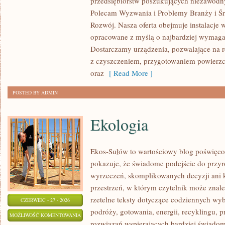
przedsiębiorstw poszukujących niezawodn
ŚWIATA
Polecam Wyzwania i Problemy Branży i Ś
Rozwój. Nasza oferta obejmuje instalacje 
opracowane z myślą o najbardziej wymaga
Dostarczamy urządzenia, pozwalające na r
z czyszczeniem, przygotowaniem powierzch
oraz
[ Read More ]
POSTED BY ADMIN
Ekologia
Ekos-Sułów to wartościowy blog poświęco
pokazuje, że świadome podejście do przyr
wyrzeczeń, skomplikowanych decyzji ani 
przestrzeń, w którym czytelnik może znaleź
rzetelne teksty dotyczące codziennych w
CZERWIEC - 27 - 2026
podróży, gotowania, energii, recyklingu, 
EKOLOGIA
MOŻLIWOŚĆ KOMENTOWANIA
rozwiązań wspierających bardziej świadomy