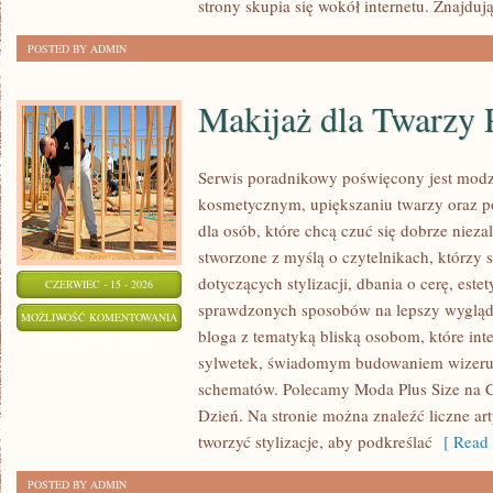
strony skupia się wokół internetu. Znajdują
POSTED BY ADMIN
Makijaż dla Twarzy 
Serwis poradnikowy poświęcony jest modz
kosmetycznym, upiększaniu twarzy oraz 
dla osób, które chcą czuć się dobrze nieza
stworzone z myślą o czytelnikach, którzy 
dotyczących stylizacji, dbania o cerę, estet
CZERWIEC - 15 - 2026
sprawdzonych sposobów na lepszy wygląd. 
MAKIJAŻ
MOŻLIWOŚĆ KOMENTOWANIA
bloga z tematyką bliską osobom, które inte
DLA
ZOSTAŁA WYŁĄCZONA
sylwetek, świadomym budowaniem wizerun
TWARZY
schematów. Polecamy Moda Plus Size na C
PLUS
Dzień. Na stronie można znaleźć liczne art
SIZE
tworzyć stylizacje, aby podkreślać
[ Read 
POSTED BY ADMIN