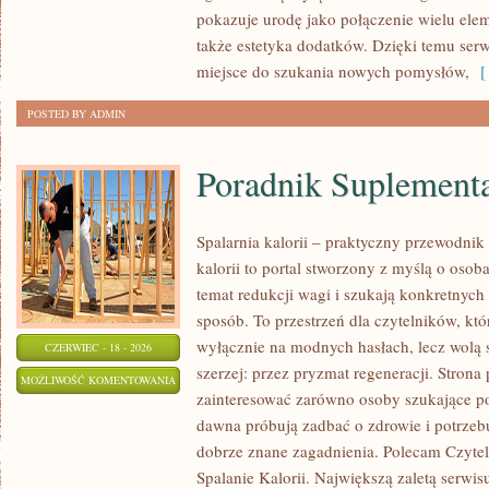
PRZYGOTOWANIE
pokazuje urodę jako połączenie wielu el
SKÓRY
także estetyka dodatków. Dzięki temu ser
miejsce do szukania nowych pomysłów,
[ 
POSTED BY ADMIN
Poradnik Suplement
Spalarnia kalorii – praktyczny przewodnik
kalorii to portal stworzony z myślą o oso
temat redukcji wagi i szukają konkretnych
sposób. To przestrzeń dla czytelników, któ
wyłącznie na modnych hasłach, lecz wolą s
CZERWIEC - 18 - 2026
szerzej: przez pryzmat regeneracji. Strona
PORADNIK
MOŻLIWOŚĆ KOMENTOWANIA
zainteresować zarówno osoby szukające pod
SUPLEMENTACYJNY
ZOSTAŁA WYŁĄCZONA
dawna próbują zadbać o zdrowie i potrzeb
dobrze znane zagadnienia. Polecam Czyteln
Spalanie Kalorii. Największą zaletą serwisu