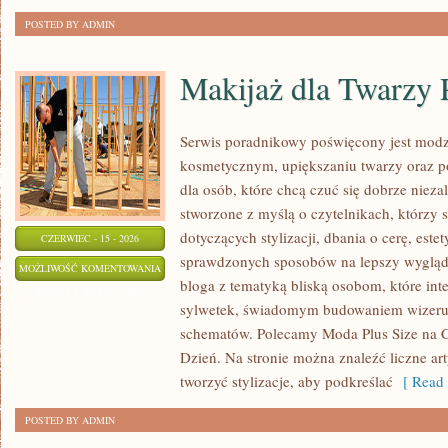
POSTED BY ADMIN
Makijaż dla Twarzy 
Serwis poradnikowy poświęcony jest modz
kosmetycznym, upiększaniu twarzy oraz 
dla osób, które chcą czuć się dobrze nieza
stworzone z myślą o czytelnikach, którzy 
dotyczących stylizacji, dbania o cerę, estet
CZERWIEC - 15 - 2026
sprawdzonych sposobów na lepszy wygląd. 
MAKIJAŻ
MOŻLIWOŚĆ KOMENTOWANIA
bloga z tematyką bliską osobom, które inte
DLA
ZOSTAŁA WYŁĄCZONA
sylwetek, świadomym budowaniem wizerun
TWARZY
schematów. Polecamy Moda Plus Size na C
PLUS
Dzień. Na stronie można znaleźć liczne art
SIZE
tworzyć stylizacje, aby podkreślać
[ Read 
POSTED BY ADMIN