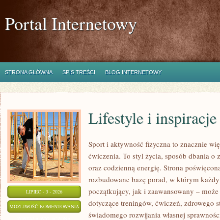
Portal Internetowy
STRONA GŁÓWNA
SPIS TREŚCI
BLOG INTERNETOWY
Lifestyle i inspiracje
Sport i aktywność fizyczna to znacznie wię
ćwiczenia. To styl życia, sposób dbania o
oraz codzienną energię. Strona poświęcona
rozbudowane bazę porad, w którym każdy
początkujący, jak i zaawansowany – może 
LIPIEC - 3 - 2026
dotyczące treningów, ćwiczeń, zdrowego st
LIFESTYLE
MOŻLIWOŚĆ KOMENTOWANIA
świadomego rozwijania własnej sprawności
I
ZOSTAŁA WYŁĄCZONA