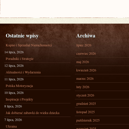
Ostatnie wpisy
Archiwa
Kupno i Sprzedaż Nieruchomości
lipiec 2026
14 lipca, 2026
czerwiec 2026
Poradniki i Strategie
maj 2026
12 lipca, 2026
kwiecień 2026
Aktualności i Wydarzenia
marzec 2026
11 lipca, 2026
Polska Motoryzacja
luty 2026
10 lipca, 2026
styczeń 2026
Inspiracje i Projekty
grudzień 2025
8 lipca, 2026
listopad 2025
Jak dobierać zabawki do wieku dziecka
7 lipca, 2026
październik 2025
Ukraina
wrzesień 2025