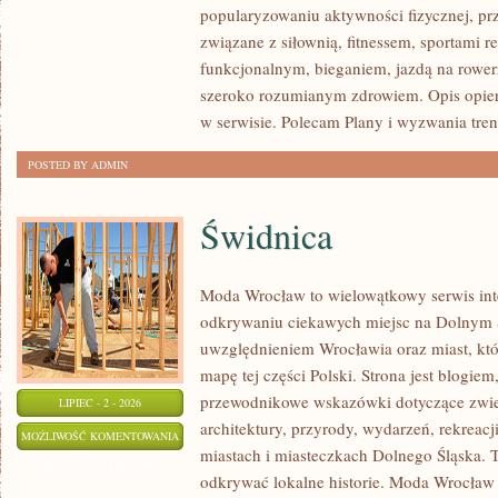
popularyzowaniu aktywności fizycznej, pr
INSPIRACJE
związane z siłownią, fitnessem, sportami r
funkcjonalnym, bieganiem, jazdą na rowerz
szeroko rozumianym zdrowiem. Opis opier
w serwisie. Polecam Plany i wyzwania tre
POSTED BY ADMIN
Świdnica
Moda Wrocław to wielowątkowy serwis in
odkrywaniu ciekawych miejsc na Dolnym 
uwzględnieniem Wrocławia oraz miast, któ
mapę tej części Polski. Strona jest blogi
przewodnikowe wskazówki dotyczące zwiedz
LIPIEC - 2 - 2026
architektury, przyrody, wydarzeń, rekreac
ŚWIDNICA
MOŻLIWOŚĆ KOMENTOWANIA
miastach i miasteczkach Dolnego Śląska. To
ZOSTAŁA WYŁĄCZONA
odkrywać lokalne historie. Moda Wrocław 