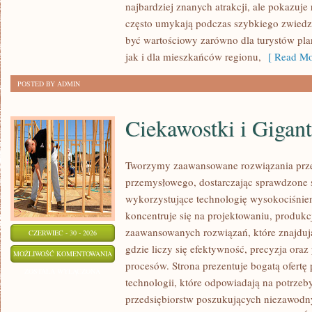
najbardziej znanych atrakcji, ale pokazuje 
często umykają podczas szybkiego zwiedz
być wartościowy zarówno dla turystów p
jak i dla mieszkańców regionu,
[ Read Mo
POSTED BY ADMIN
Ciekawostki i Gigan
Tworzymy zaawansowane rozwiązania prze
przemysłowego, dostarczając sprawdzone 
wykorzystujące technologię wysokociśnien
koncentruje się na projektowaniu, produkc
zaawansowanych rozwiązań, które znajduj
CZERWIEC - 30 - 2026
gdzie liczy się efektywność, precyzja o
CIEKAWOSTKI
MOŻLIWOŚĆ KOMENTOWANIA
procesów. Strona prezentuje bogatą ofertę
I
ZOSTAŁA WYŁĄCZONA
technologii, które odpowiadają na potrze
GIGANTY
przedsiębiorstw poszukujących niezawodn
ŚWIATA