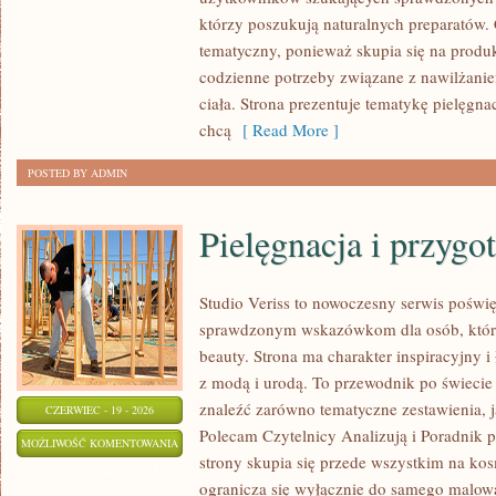
TWARZY
którzy poszukują naturalnych preparatów. C
tematyczny, ponieważ skupia się na produ
codzienne potrzeby związane z nawilżanie
ciała. Strona prezentuje tematykę pielęgna
chcą
[ Read More ]
POSTED BY ADMIN
Pielęgnacja i przygo
Studio Veriss to nowoczesny serwis poświ
sprawdzonym wskazówkom dla osób, które 
beauty. Strona ma charakter inspiracyjny 
z modą i urodą. To przewodnik po świec
znaleźć zarówno tematyczne zestawienia, jak
CZERWIEC - 19 - 2026
Polecam Czytelnicy Analizują i Poradnik p
PIELĘGNACJA
MOŻLIWOŚĆ KOMENTOWANIA
strony skupia się przede wszystkim na ko
I
ZOSTAŁA WYŁĄCZONA
ogranicza się wyłącznie do samego malowa