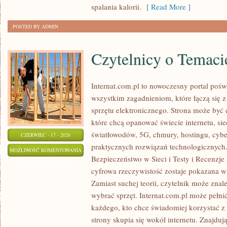
spalania kalorii.
[ Read More ]
POSTED BY ADMIN
Czytelnicy o Temaci
Internat.com.pl to nowoczesny portal pośw
wszystkim zagadnieniom, które łączą się 
sprzętu elektronicznego. Strona może być
które chcą opanować świecie internetu, s
światłowodów, 5G, chmury, hostingu, cyb
CZERWIEC - 17 - 2026
praktycznych rozwiązań technologicznych.
CZYTELNICY
MOŻLIWOŚĆ KOMENTOWANIA
Bezpieczeństwo w Sieci i Testy i Recenzje
O
ZOSTAŁA WYŁĄCZONA
cyfrowa rzeczywistość zostaje pokazana w
TEMACIE
Zamiast suchej teorii, czytelnik może znal
wybrać sprzęt. Internat.com.pl może pełni
każdego, kto chce świadomiej korzystać z
strony skupia się wokół internetu. Znajdują