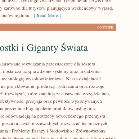
 podczas szybkiego zwiedzania. Dzięki temu serwis może
wy zarówno dla turystów planujących weekendowy wyjazd,
zkańców regionu,
[ Read More ]
CONTINUE
stki i Giganty Świata
ansowane rozwiązania przeznaczone dla sektora
 dostarczając sprawdzone systemy oraz urządzenia
 technologię wysokociśnieniową. Nasza działalność
ę na projektowaniu, produkcji, wdrażaniu oraz rozwoju
 rozwiązań, które znajdują zastosowanie wszędzie tam,
ę efektywność, precyzja oraz pewność wykonywanych
na prezentuje bogatą ofertę produktów, usług oraz
tóre odpowiadają na potrzeby nowoczesnego przemysłu i
w poszukujących niezawodnych rozwiązań technicznych.
nia i Problemy Branży i Środowisko i Zrównoważony
oferta obejmuje instalacje wysokociśnieniowe, które zostały