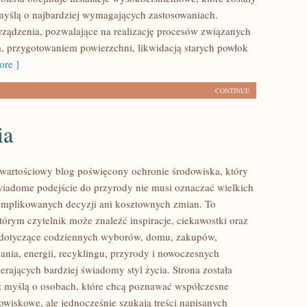
yślą o najbardziej wymagających zastosowaniach.
ządzenia, pozwalające na realizację procesów związanych
, przygotowaniem powierzchni, likwidacją starych powłok
re ]
CONTINUE
ia
wartościowy blog poświęcony ochronie środowiska, który
wiadome podejście do przyrody nie musi oznaczać wielkich
mplikowanych decyzji ani kosztownych zmian. To
tórym czytelnik może znaleźć inspiracje, ciekawostki oraz
y dotyczące codziennych wyborów, domu, zakupów,
ania, energii, recyklingu, przyrody i nowoczesnych
rających bardziej świadomy styl życia. Strona została
 myślą o osobach, które chcą poznawać współczesne
wiskowe, ale jednocześnie szukają treści napisanych