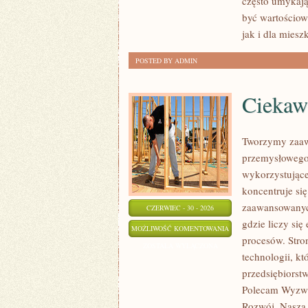
często umykają
być wartościo
jak i dla mies
POSTED BY ADMIN
Ciekawo
Tworzymy zaaw
przemysłowego,
wykorzystujące
koncentruje si
zaawansowanych
CZERWIEC - 30 - 2026
gdzie liczy si
CIEKAWOSTKI
MOŻLIWOŚĆ KOMENTOWANIA
procesów. Stro
I
ZOSTAŁA WYŁĄCZONA
technologii, k
GIGANTY
przedsiębiorst
ŚWIATA
Polecam Wyzwa
Rozwój. Nasza 