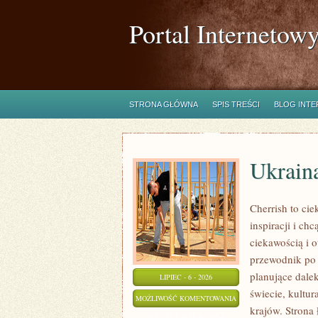
Portal Internetow
STRONA GŁÓWNA
SPIS TREŚCI
BLOG INT
Ukrain
Cherrish to ci
inspiracji i c
ciekawością i 
przewodnik po 
planujące dalek
LIPIEC - 6 - 2026
świecie, kultur
UKRAINA
MOŻLIWOŚĆ KOMENTOWANIA
krajów. Strona 
ZOSTAŁA WYŁĄCZONA