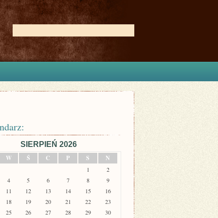
ndarz:
SIERPIEŃ 2026
W
Ś
C
P
S
N
1
2
4
5
6
7
8
9
11
12
13
14
15
16
18
19
20
21
22
23
25
26
27
28
29
30