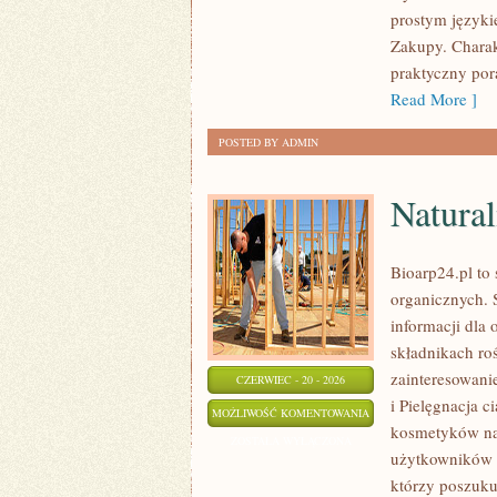
prostym języki
Zakupy. Charak
praktyczny pora
Read More ]
POSTED BY ADMIN
Natural
Bioarp24.pl to
organicznych. 
informacji dla 
składnikach roś
zainteresowani
CZERWIEC - 20 - 2026
i Pielęgnacja 
NATURALNA
MOŻLIWOŚĆ KOMENTOWANIA
kosmetyków na
PIELĘGNACJA
ZOSTAŁA WYŁĄCZONA
użytkowników 
TWARZY
którzy poszukuj