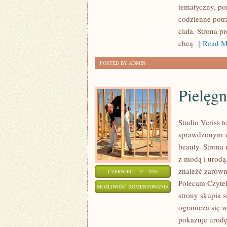
tematyczny, po
codzienne potr
ciała. Strona p
chcą
[ Read M
POSTED BY ADMIN
Pielęgn
Studio Veriss 
sprawdzonym ws
beauty. Strona 
z modą i urod
znaleźć zarówno
CZERWIEC - 19 - 2026
Polecam Czyteln
PIELĘGNACJA
MOŻLIWOŚĆ KOMENTOWANIA
strony skupia 
I
ZOSTAŁA WYŁĄCZONA
ogranicza się 
PRZYGOTOWANIE
pokazuje urodę
SKÓRY