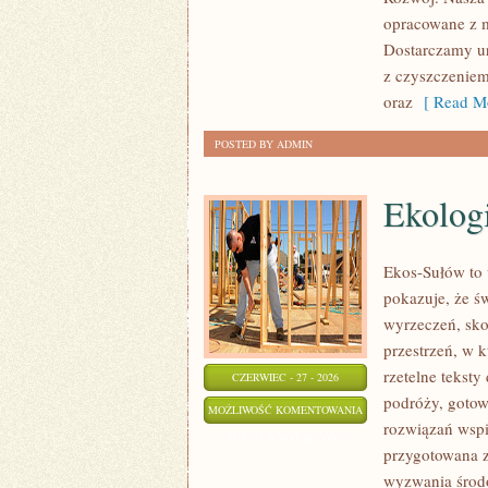
opracowane z m
Dostarczamy ur
z czyszczeniem
oraz
[ Read Mo
POSTED BY ADMIN
Ekolog
Ekos-Sułów to 
pokazuje, że ś
wyrzeczeń, sko
przestrzeń, w k
rzetelne tekst
CZERWIEC - 27 - 2026
podróży, gotow
EKOLOGIA
MOŻLIWOŚĆ KOMENTOWANIA
rozwiązań wspie
ZOSTAŁA WYŁĄCZONA
przygotowana z
wyzwania środo