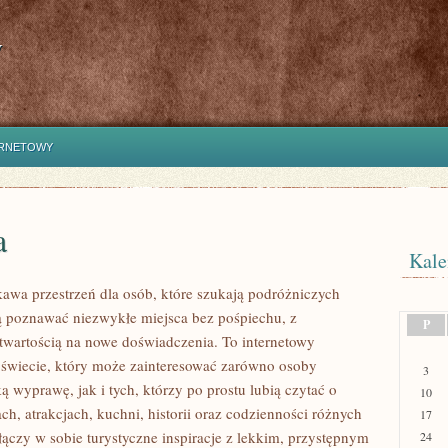
y
ERNETOWY
a
Kale
ekawa przestrzeń dla osób, które szukają podróżniczych
hcą poznawać niezwykłe miejsca bez pośpiechu, z
P
otwartością na nowe doświadczenia. To internetowy
świecie, który może zainteresować zarówno osoby
3
ą wyprawę, jak i tych, którzy po prostu lubią czytać o
10
ach, atrakcjach, kuchni, historii oraz codzienności różnych
17
łączy w sobie turystyczne inspiracje z lekkim, przystępnym
24