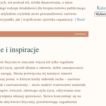
ych, ich podział ról, źródła finansowania, a także
Kate
tego rodzaju działalności dla bezpieczeństwa publicznego.
 artykułom czytelnik może przeanalizować zarówno
Kategorie
rzypadki, jak i współczesne zjawiska organizacji
[ Read
CONTINUE
e i inspiracje
ść fizyczna to znacznie więcej niż tylko regularne
styl życia, sposób dbania o zdrowie, dobre samopoczucie
 energię. Strona poświęcona tej tematyce stanowi
azę porad, w którym każdy miłośnik ruchu – zarówno
jak i zaawansowany – może znaleźć wartościowe materiały
ingów, ćwiczeń, zdrowego stylu życia, odżywiania oraz
wijania własnej sprawności. Serwis koncentruje się na
u aktywności fizycznej, przedstawiając zagadnienia