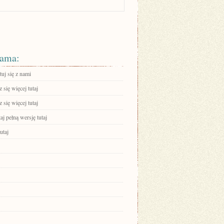
ama:
uj się z nami
się więcej tutaj
się więcej tutaj
aj pełną wersję tutaj
utaj