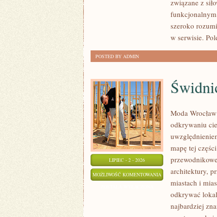
związane z siło
funkcjonalnym,
szeroko rozumi
w serwisie. Po
POSTED BY ADMIN
Świdni
Moda Wrocław 
odkrywaniu ci
uwzględnieniem
mapę tej częśc
przewodnikowe 
LIPIEC - 2 - 2026
architektury, p
ŚWIDNICA
MOŻLIWOŚĆ KOMENTOWANIA
miastach i mias
ZOSTAŁA WYŁĄCZONA
odkrywać lokal
najbardziej zna