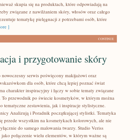
nieważ skupia się na produktach, które odpowiadają na
zeby związane z nawilżaniem skóry, włosów oraz całego
rezentuje tematykę pielęgnacji z potrzebami osób, które
ore ]
CONTINUE
acja i przygotowanie skóry
to nowoczesny serwis poświęcony makijażowi oraz
kazówkom dla osób, które chcą lepiej poznać świat
ma charakter inspiracyjny i łączy w sobie tematy związane
ą. To przewodnik po świecie kosmetyków, w którym można
 tematyczne zestawienia, jak i inspiracje stylistyczne.
icy Analizują i Poradnik początkującej stylistki. Tematyka
się przede wszystkim na kosmetykach kolorowych, ale nie
wyłącznie do samego malowania twarzy. Studio Veriss
 jako połączenie wielu elementów, w którym ważne są