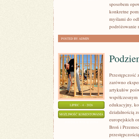
sposobem opow
konkretne pomy
myślami do odl
podróżowanie n
POSTED BY ADMIN
Podzie
Przestępczość 
zarówno eksper
artykułów poświ
współczesnym z
edukacyjny, ko
LIPIEC - 4 - 2026
działalnością 
PODZIEMIE
MOŻLIWOŚĆ KOMENTOWANIA
europejskich o
FINANSOWE
ZOSTAŁA WYŁĄCZONA
Broń i Przemoc.
przestępczości