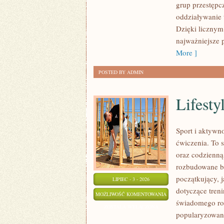
grup przestępcz
oddziaływanie 
Dzięki licznym
najważniejsze p
More ]
POSTED BY ADMIN
Lifestyl
Sport i aktywno
ćwiczenia. To 
oraz codzienną
rozbudowane b
początkujący, 
LIPIEC - 3 - 2026
dotyczące tren
LIFESTYLE
MOŻLIWOŚĆ KOMENTOWANIA
świadomego roz
I
ZOSTAŁA WYŁĄCZONA
popularyzowani
INSPIRACJE