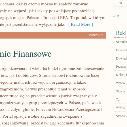
31
iadania, dzięki czemu można tu znaleźć zarówno
sły na wyjazd, jak i teksty pozwalające przenieść się
« lip
egłych miejsc. Polecam Tunezja i RPA. To portal, w którym
ie jest przedstawiane wyłącznie jako
[ Read More ]
Rekl
CONTINUE
Skontakt
mie Finansowe
Dowiedz 
Dowiedz 
Przeczyt
zorganizowana od wielu lat budzi ogromne zainteresowanie
tów, jak i odbiorców. Strona stanowi rozbudowane bazę
Kliknij t
ęcone mafii, ich rozwojowi, organizacji, a także
WWW
agrożeniom. Serwis prezentuje temat w sposób
Strona
ncentrując się na przedstawieniu zjawisk związanych z
Tu
zorganizowanych grup przestępczych w Polsce, państwach
WWW
raz na całym globie. Polecam Nowoczesna Przestępczość i
 Portal opisuje istotne zagadnienia związane z
Strona
ą zorganizowaną, przedstawiając schematy funkcjonowania