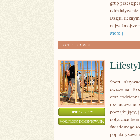
grup przestępcz
oddziaływanie 
Dzięki licznym
najważniejsze p
More ]
POSTED BY ADMIN
Lifestyl
Sport i aktywno
ćwiczenia. To 
oraz codzienną
rozbudowane b
początkujący, 
LIPIEC - 3 - 2026
dotyczące tren
LIFESTYLE
MOŻLIWOŚĆ KOMENTOWANIA
świadomego roz
I
ZOSTAŁA WYŁĄCZONA
popularyzowani
INSPIRACJE