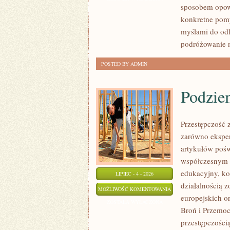
sposobem opow
konkretne pomy
myślami do odl
podróżowanie n
POSTED BY ADMIN
Podzie
Przestępczość 
zarówno eksper
artykułów poświ
współczesnym z
edukacyjny, ko
LIPIEC - 4 - 2026
działalnością 
PODZIEMIE
MOŻLIWOŚĆ KOMENTOWANIA
europejskich o
FINANSOWE
ZOSTAŁA WYŁĄCZONA
Broń i Przemoc.
przestępczości