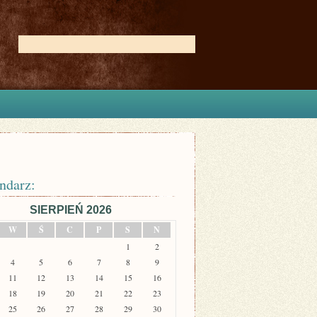
ndarz:
SIERPIEŃ 2026
W
Ś
C
P
S
N
1
2
4
5
6
7
8
9
11
12
13
14
15
16
18
19
20
21
22
23
25
26
27
28
29
30