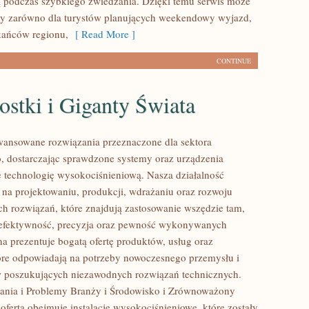
 podczas szybkiego zwiedzania. Dzięki temu serwis może
wy zarówno dla turystów planujących weekendowy wyjazd,
zkańców regionu,
[ Read More ]
CONTINUE
stki i Giganty Świata
ansowane rozwiązania przeznaczone dla sektora
 dostarczając sprawdzone systemy oraz urządzenia
 technologię wysokociśnieniową. Nasza działalność
ę na projektowaniu, produkcji, wdrażaniu oraz rozwoju
 rozwiązań, które znajdują zastosowanie wszędzie tam,
ę efektywność, precyzja oraz pewność wykonywanych
na prezentuje bogatą ofertę produktów, usług oraz
tóre odpowiadają na potrzeby nowoczesnego przemysłu i
w poszukujących niezawodnych rozwiązań technicznych.
nia i Problemy Branży i Środowisko i Zrównoważony
oferta obejmuje instalacje wysokociśnieniowe, które zostały