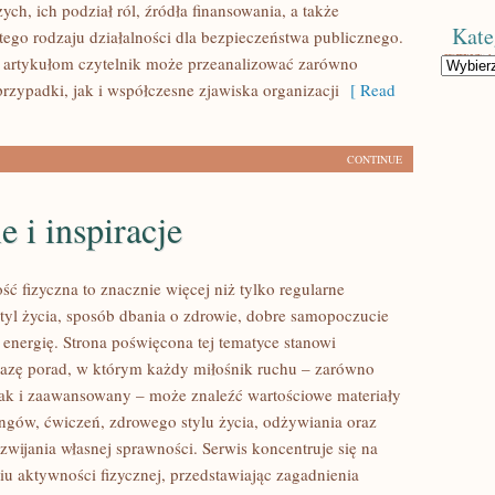
ych, ich podział ról, źródła finansowania, a także
Kate
tego rodzaju działalności dla bezpieczeństwa publicznego.
 artykułom czytelnik może przeanalizować zarówno
Kategorie
rzypadki, jak i współczesne zjawiska organizacji
[ Read
CONTINUE
e i inspiracje
ść fizyczna to znacznie więcej niż tylko regularne
styl życia, sposób dbania o zdrowie, dobre samopoczucie
 energię. Strona poświęcona tej tematyce stanowi
azę porad, w którym każdy miłośnik ruchu – zarówno
jak i zaawansowany – może znaleźć wartościowe materiały
ingów, ćwiczeń, zdrowego stylu życia, odżywiania oraz
wijania własnej sprawności. Serwis koncentruje się na
u aktywności fizycznej, przedstawiając zagadnienia