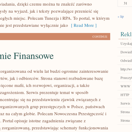
31
iadania, dzięki czemu można tu znaleźć zarówno
sły na wyjazd, jak i teksty pozwalające przenieść się
« lip
egłych miejsc. Polecam Tunezja i RPA. To portal, w którym
ie jest przedstawiane wyłącznie jako
[ Read More ]
Rekl
CONTINUE
Uzyskaj
mie Finansowe
Dowiedz
Odwiedź
http://
zorganizowana od wielu lat budzi ogromne zainteresowanie
tów, jak i odbiorców. Strona stanowi rozbudowane bazę
Przeczyt
ęcone mafii, ich rozwojowi, organizacji, a także
WWW
agrożeniom. Serwis prezentuje temat w sposób
HTTP
ncentrując się na przedstawieniu zjawisk związanych z
Serwis
zorganizowanych grup przestępczych w Polsce, państwach
Strona
raz na całym globie. Polecam Nowoczesna Przestępczość i
 Portal opisuje istotne zagadnienia związane z
Strona
ą zorganizowaną, przedstawiając schematy funkcjonowania