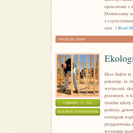
opracowane z m
Dostarczamy ur
z czyszczeniem
oraz
[ Read Mo
POSTED BY ADMIN
Ekolog
Ekos-Sułów to 
pokazuje, że ś
wyrzeczeń, sko
przestrzeń, w k
rzetelne tekst
CZERWIEC - 27 - 2026
podróży, gotow
EKOLOGIA
MOŻLIWOŚĆ KOMENTOWANIA
rozwiązań wspie
ZOSTAŁA WYŁĄCZONA
przygotowana z
wyzwania środo