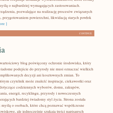
yślą o najbardziej wymagających zastosowaniach.
ządzenia, pozwalające na realizację procesów związanych
, przygotowaniem powierzchni, likwidacją starych powłok
re ]
CONTINUE
ia
wartościowy blog poświęcony ochronie środowiska, który
wiadome podejście do przyrody nie musi oznaczać wielkich
mplikowanych decyzji ani kosztownych zmian. To
tórym czytelnik może znaleźć inspiracje, ciekawostki oraz
y dotyczące codziennych wyborów, domu, zakupów,
ania, energii, recyklingu, przyrody i nowoczesnych
rających bardziej świadomy styl życia. Strona została
 myślą o osobach, które chcą poznawać współczesne
wiskowe, ale jednocześnie szukają treści napisanych