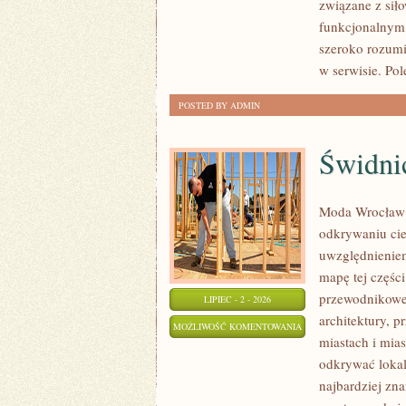
związane z siło
funkcjonalnym,
szeroko rozumi
w serwisie. Po
POSTED BY ADMIN
Świdni
Moda Wrocław 
odkrywaniu ci
uwzględnieniem
mapę tej częśc
przewodnikowe 
LIPIEC - 2 - 2026
architektury, p
ŚWIDNICA
MOŻLIWOŚĆ KOMENTOWANIA
miastach i mias
ZOSTAŁA WYŁĄCZONA
odkrywać lokal
najbardziej zna