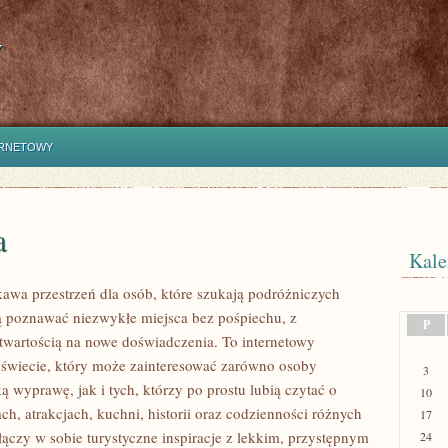
y
ERNETOWY
a
Kale
ekawa przestrzeń dla osób, które szukają podróżniczych
hcą poznawać niezwykłe miejsca bez pośpiechu, z
P
otwartością na nowe doświadczenia. To internetowy
świecie, który może zainteresować zarówno osoby
3
ą wyprawę, jak i tych, którzy po prostu lubią czytać o
10
ach, atrakcjach, kuchni, historii oraz codzienności różnych
17
łączy w sobie turystyczne inspiracje z lekkim, przystępnym
24