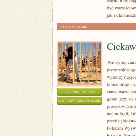
często umykają
być wartościo
jak i dla mies
POSTED BY ADMIN
Ciekawo
Tworzymy zaaw
przemysłowego,
wykorzystujące
koncentruje si
zaawansowanych
CZERWIEC - 30 - 2026
gdzie liczy si
CIEKAWOSTKI
MOŻLIWOŚĆ KOMENTOWANIA
procesów. Stro
I
ZOSTAŁA WYŁĄCZONA
technologii, k
GIGANTY
przedsiębiorst
ŚWIATA
Polecam Wyzwa
Rozwój. Nasza 