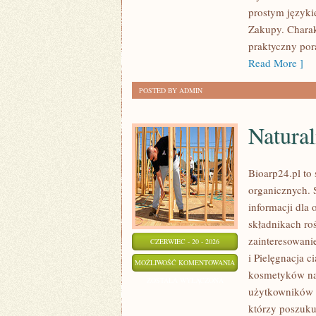
prostym języki
Zakupy. Charak
praktyczny pora
Read More ]
POSTED BY ADMIN
Natural
Bioarp24.pl to
organicznych. 
informacji dla 
składnikach roś
zainteresowani
CZERWIEC - 20 - 2026
i Pielęgnacja 
NATURALNA
MOŻLIWOŚĆ KOMENTOWANIA
kosmetyków na
PIELĘGNACJA
ZOSTAŁA WYŁĄCZONA
użytkowników 
TWARZY
którzy poszukuj