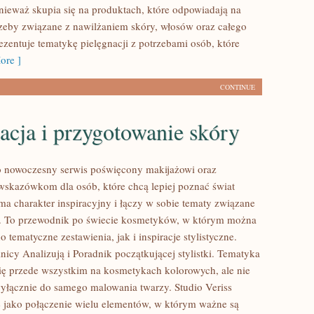
nieważ skupia się na produktach, które odpowiadają na
zeby związane z nawilżaniem skóry, włosów oraz całego
rezentuje tematykę pielęgnacji z potrzebami osób, które
ore ]
CONTINUE
acja i przygotowanie skóry
to nowoczesny serwis poświęcony makijażowi oraz
kazówkom dla osób, które chcą lepiej poznać świat
ma charakter inspiracyjny i łączy w sobie tematy związane
ą. To przewodnik po świecie kosmetyków, w którym można
 tematyczne zestawienia, jak i inspiracje stylistyczne.
icy Analizują i Poradnik początkującej stylistki. Tematyka
się przede wszystkim na kosmetykach kolorowych, ale nie
wyłącznie do samego malowania twarzy. Studio Veriss
 jako połączenie wielu elementów, w którym ważne są