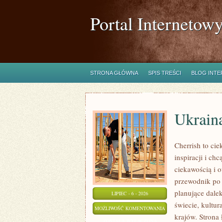
Portal Internetow
STRONA GŁÓWNA
SPIS TREŚCI
BLOG INT
Ukrain
Cherrish to ci
inspiracji i c
ciekawością i 
przewodnik po 
planujące dalek
LIPIEC - 6 - 2026
świecie, kultur
UKRAINA
MOŻLIWOŚĆ KOMENTOWANIA
krajów. Strona 
ZOSTAŁA WYŁĄCZONA