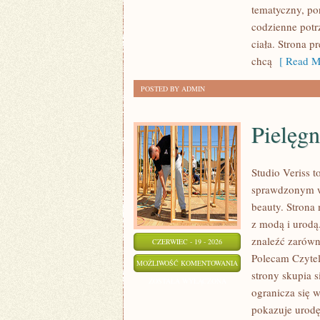
tematyczny, po
codzienne potr
ciała. Strona p
chcą
[ Read M
POSTED BY ADMIN
Pielęgn
Studio Veriss 
sprawdzonym ws
beauty. Strona 
z modą i urod
znaleźć zarówno
CZERWIEC - 19 - 2026
Polecam Czyteln
PIELĘGNACJA
MOŻLIWOŚĆ KOMENTOWANIA
strony skupia 
I
ZOSTAŁA WYŁĄCZONA
ogranicza się 
PRZYGOTOWANIE
pokazuje urodę
SKÓRY