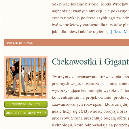
odkrywać lokalne historie. Moda Wrocław 
najbardziej znanych atrakcji, ale pokazuje 
często umykają podczas szybkiego zwiedz
być wartościowy zarówno dla turystów p
jak i dla mieszkańców regionu,
[ Read Mo
POSTED BY ADMIN
Ciekawostki i Gigan
Tworzymy zaawansowane rozwiązania prze
przemysłowego, dostarczając sprawdzone 
wykorzystujące technologię wysokociśnien
koncentruje się na projektowaniu, produkc
zaawansowanych rozwiązań, które znajduj
CZERWIEC - 30 - 2026
gdzie liczy się efektywność, precyzja o
CIEKAWOSTKI
MOŻLIWOŚĆ KOMENTOWANIA
procesów. Strona prezentuje bogatą ofertę
I
ZOSTAŁA WYŁĄCZONA
technologii, które odpowiadają na potrze
GIGANTY