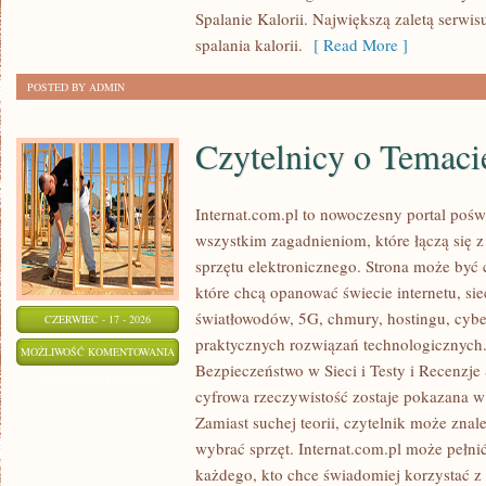
Spalanie Kalorii. Największą zaletą serwisu
spalania kalorii.
[ Read More ]
POSTED BY ADMIN
Czytelnicy o Temaci
Internat.com.pl to nowoczesny portal pośw
wszystkim zagadnieniom, które łączą się 
sprzętu elektronicznego. Strona może być
które chcą opanować świecie internetu, s
światłowodów, 5G, chmury, hostingu, cyb
CZERWIEC - 17 - 2026
praktycznych rozwiązań technologicznych.
CZYTELNICY
MOŻLIWOŚĆ KOMENTOWANIA
Bezpieczeństwo w Sieci i Testy i Recenzje
O
ZOSTAŁA WYŁĄCZONA
cyfrowa rzeczywistość zostaje pokazana w
TEMACIE
Zamiast suchej teorii, czytelnik może znal
wybrać sprzęt. Internat.com.pl może pełni
każdego, kto chce świadomiej korzystać z