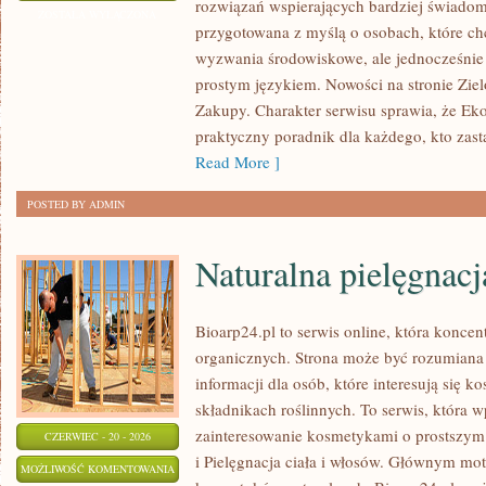
rozwiązań wspierających bardziej świadomy
ZOSTAŁA WYŁĄCZONA
przygotowana z myślą o osobach, które c
wyzwania środowiskowe, ale jednocześnie 
prostym językiem. Nowości na stronie Zie
Zakupy. Charakter serwisu sprawia, że Ek
praktyczny poradnik dla każdego, kto zasta
Read More ]
POSTED BY ADMIN
Naturalna pielęgnacj
Bioarp24.pl to serwis online, która konce
organicznych. Strona może być rozumiana 
informacji dla osób, które interesują się 
składnikach roślinnych. To serwis, która w
zainteresowanie kosmetykami o prostszym
CZERWIEC - 20 - 2026
i Pielęgnacja ciała i włosów. Głównym mot
NATURALNA
MOŻLIWOŚĆ KOMENTOWANIA