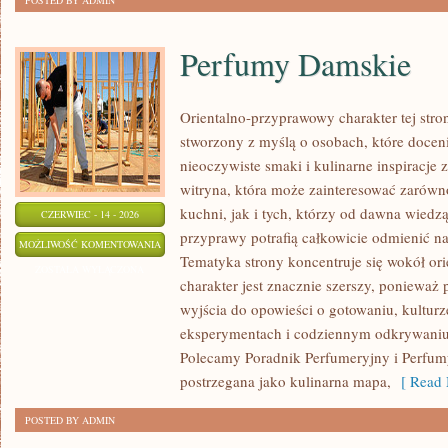
POSTED BY ADMIN
Perfumy Damskie
Orientalno-przyprawowy charakter tej stron
stworzony z myślą o osobach, które docen
nieoczywiste smaki i kulinarne inspiracje 
witryna, która może zainteresować zarów
kuchni, jak i tych, którzy od dawna wiedz
CZERWIEC - 14 - 2026
przyprawy potrafią całkowicie odmienić na
PERFUMY
MOŻLIWOŚĆ KOMENTOWANIA
Tematyka strony koncentruje się wokół orie
DAMSKIE
ZOSTAŁA WYŁĄCZONA
charakter jest znacznie szerszy, ponieważ
wyjścia do opowieści o gotowaniu, kulturz
eksperymentach i codziennym odkrywani
Polecamy Poradnik Perfumeryjny i Perfum
postrzegana jako kulinarna mapa,
[ Read 
POSTED BY ADMIN