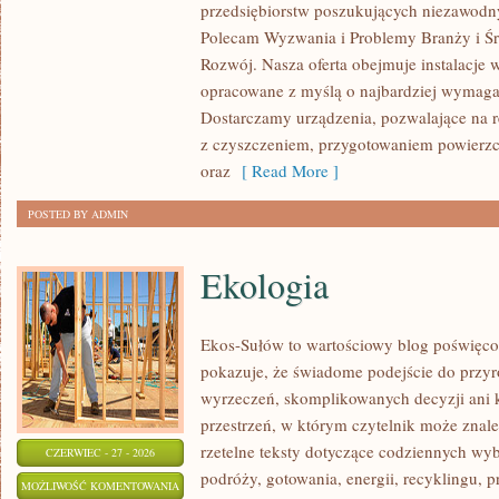
przedsiębiorstw poszukujących niezawodn
ŚWIATA
Polecam Wyzwania i Problemy Branży i Ś
Rozwój. Nasza oferta obejmuje instalacje 
opracowane z myślą o najbardziej wymaga
Dostarczamy urządzenia, pozwalające na r
z czyszczeniem, przygotowaniem powierzch
oraz
[ Read More ]
POSTED BY ADMIN
Ekologia
Ekos-Sułów to wartościowy blog poświęco
pokazuje, że świadome podejście do przyr
wyrzeczeń, skomplikowanych decyzji ani 
przestrzeń, w którym czytelnik może znaleź
rzetelne teksty dotyczące codziennych w
CZERWIEC - 27 - 2026
podróży, gotowania, energii, recyklingu, 
EKOLOGIA
MOŻLIWOŚĆ KOMENTOWANIA