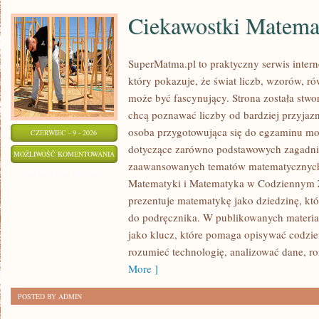
Ciekawostki Matema
SuperMatma.pl to praktyczny serwis inte
który pokazuje, że świat liczb, wzorów, r
może być fascynujący. Strona została stwo
chcą poznawać liczby od bardziej przyjazn
osoba przygotowująca się do egzaminu mo
CZERWIEC - 9 - 2026
dotyczące zarówno podstawowych zagadnień
CIEKAWOSTKI
MOŻLIWOŚĆ KOMENTOWANIA
zaawansowanych tematów matematycznych.
MATEMATYCZNE
ZOSTAŁA WYŁĄCZONA
Matematyki i Matematyka w Codziennym Ż
prezentuje matematykę jako dziedzinę, któ
do podręcznika. W publikowanych materia
jako klucz, które pomaga opisywać codzie
rozumieć technologię, analizować dane, 
More ]
POSTED BY ADMIN