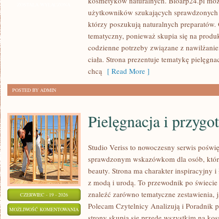
kosmetyków naturalnych. Bioarp24.pl moż
PIELĘGNACJA
ZOSTAŁA WYŁĄCZONA
użytkowników szukających sprawdzonych 
TWARZY
którzy poszukują naturalnych preparatów. C
tematyczny, ponieważ skupia się na produ
codzienne potrzeby związane z nawilżanie
ciała. Strona prezentuje tematykę pielęgna
chcą
[ Read More ]
POSTED BY ADMIN
Pielęgnacja i przygo
Studio Veriss to nowoczesny serwis poświ
sprawdzonym wskazówkom dla osób, które 
beauty. Strona ma charakter inspiracyjny 
z modą i urodą. To przewodnik po świec
znaleźć zarówno tematyczne zestawienia, jak
CZERWIEC - 19 - 2026
Polecam Czytelnicy Analizują i Poradnik p
PIELĘGNACJA
MOŻLIWOŚĆ KOMENTOWANIA
strony skupia się przede wszystkim na ko