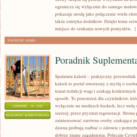
I
ZOSTAŁA WYŁĄCZONA
ogranicza się wyłącznie do samego malowa
PRZYGOTOWANIE
pokazuje urodę jako połączenie wielu el
SKÓRY
także estetyka dodatków. Dzięki temu ser
miejsce do szukania nowych pomysłów,
[ 
POSTED BY ADMIN
Poradnik Suplement
Spalarnia kalorii – praktyczny przewodnik
kalorii to portal stworzony z myślą o oso
temat redukcji wagi i szukają konkretnych
sposób. To przestrzeń dla czytelników, któ
wyłącznie na modnych hasłach, lecz wolą s
CZERWIEC - 18 - 2026
szerzej: przez pryzmat regeneracji. Strona
PORADNIK
MOŻLIWOŚĆ KOMENTOWANIA
zainteresować zarówno osoby szukające pod
SUPLEMENTACYJNY
ZOSTAŁA WYŁĄCZONA
dawna próbują zadbać o zdrowie i potrzeb
dobrze znane zagadnienia. Polecam Czyteln