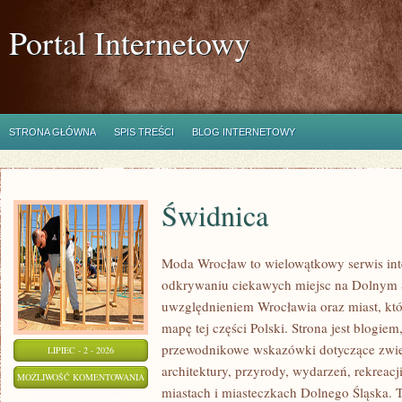
Portal Internetowy
STRONA GŁÓWNA
SPIS TREŚCI
BLOG INTERNETOWY
Świdnica
Moda Wrocław to wielowątkowy serwis in
odkrywaniu ciekawych miejsc na Dolnym 
uwzględnieniem Wrocławia oraz miast, któ
mapę tej części Polski. Strona jest blogi
przewodnikowe wskazówki dotyczące zwiedz
LIPIEC - 2 - 2026
architektury, przyrody, wydarzeń, rekreac
ŚWIDNICA
MOŻLIWOŚĆ KOMENTOWANIA
miastach i miasteczkach Dolnego Śląska. To
ZOSTAŁA WYŁĄCZONA