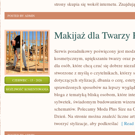
strony skupia się wokół internetu. Znajdują
POSTED BY ADMIN
Makijaż dla Twarzy 
Serwis poradnikowy poświęcony jest modz
kosmetycznym, upiększaniu twarzy oraz 
dla osób, które chcą czuć się dobrze nieza
stworzone z myślą o czytelnikach, którzy 
dotyczących stylizacji, dbania o cerę, estet
CZERWIEC - 15 - 2026
sprawdzonych sposobów na lepszy wygląd. 
MAKIJAŻ
MOŻLIWOŚĆ KOMENTOWANIA
bloga z tematyką bliską osobom, które inte
DLA
ZOSTAŁA WYŁĄCZONA
sylwetek, świadomym budowaniem wizerun
TWARZY
schematów. Polecamy Moda Plus Size na C
PLUS
Dzień. Na stronie można znaleźć liczne art
SIZE
tworzyć stylizacje, aby podkreślać
[ Read 