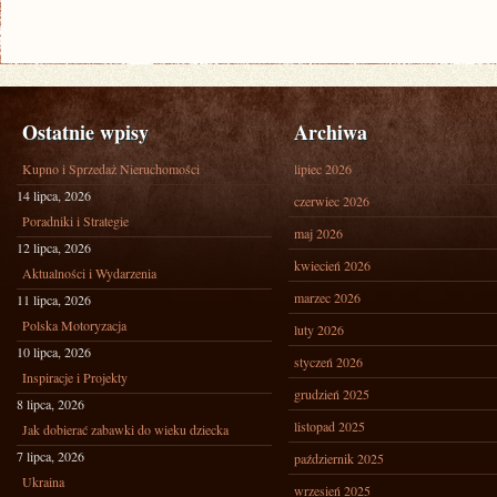
Ostatnie wpisy
Archiwa
Kupno i Sprzedaż Nieruchomości
lipiec 2026
14 lipca, 2026
czerwiec 2026
Poradniki i Strategie
maj 2026
12 lipca, 2026
kwiecień 2026
Aktualności i Wydarzenia
marzec 2026
11 lipca, 2026
Polska Motoryzacja
luty 2026
10 lipca, 2026
styczeń 2026
Inspiracje i Projekty
grudzień 2025
8 lipca, 2026
listopad 2025
Jak dobierać zabawki do wieku dziecka
7 lipca, 2026
październik 2025
Ukraina
wrzesień 2025