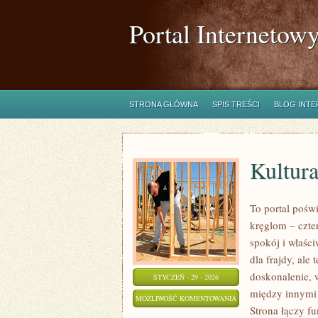
Portal Internetow
STRONA GŁÓWNA
SPIS TREŚCI
BLOG INT
Kultura
To portal poś
kręglom – czte
spokój i właśc
dla frajdy, ale
doskonalenie, 
STYCZEŃ - 29 - 2026
między innymi E
KULTURA
MOŻLIWOŚĆ KOMENTOWANIA
Strona łączy f
I
ZOSTAŁA WYŁĄCZONA