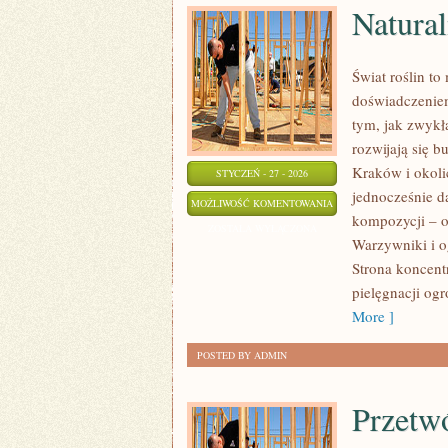
Natura
Świat roślin to
doświadczeniem
tym, jak zwykł
rozwijają się b
Kraków i okoli
STYCZEŃ - 27 - 2026
jednocześnie d
NATURALNE
MOŻLIWOŚĆ KOMENTOWANIA
kompozycji – o
NAWOZY
ZOSTAŁA WYŁĄCZONA
Warzywniki i o
I
Strona koncentr
KOMPOSTOWANIE
pielęgnacji og
More ]
POSTED BY ADMIN
Przetw