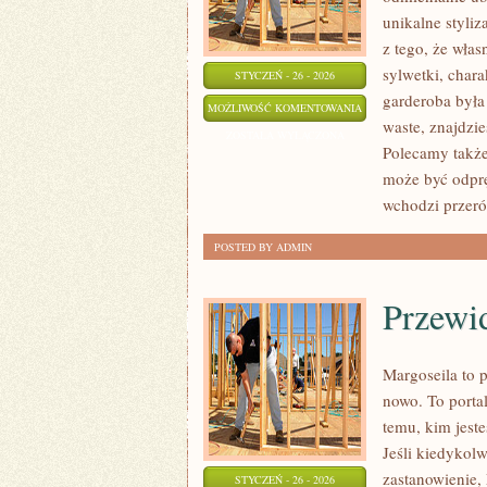
unikalne styliza
z tego, że wła
sylwetki, chara
STYCZEŃ - 26 - 2026
garderoba była
MASZYNY
MOŻLIWOŚĆ KOMENTOWANIA
waste, znajdzi
DO
ZOSTAŁA WYŁĄCZONA
Polecamy także 
SZYCIA
może być odprę
I
wchodzi przeró
AKCESORIA
POSTED BY ADMIN
Przewi
Margoseila to 
nowo. To porta
temu, kim jeste
Jeśli kiedykolw
zastanowienie, 
STYCZEŃ - 26 - 2026