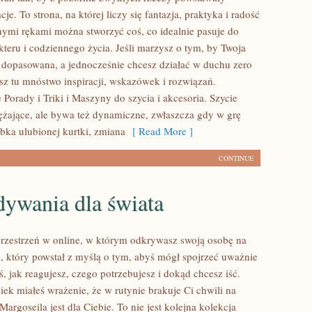
cje. To strona, na której liczy się fantazja, praktyka i radość
snymi rękami można stworzyć coś, co idealnie pasuje do
kteru i codziennego życia. Jeśli marzysz o tym, by Twoja
 dopasowana, a jednocześnie chcesz działać w duchu zero
esz tu mnóstwo inspiracji, wskazówek i rozwiązań.
Porady i Triki i Maszyny do szycia i akcesoria. Szycie
żające, ale bywa też dynamiczne, zwłaszcza gdy w grę
bka ulubionej kurtki, zmiana
[ Read More ]
CONTINUE
dywania dla świata
przestrzeń w online, w którym odkrywasz swoją osobę na
l, który powstał z myślą o tym, abyś mógł spojrzeć uważnie
ś, jak reagujesz, czego potrzebujesz i dokąd chcesz iść.
iek miałeś wrażenie, że w rutynie brakuje Ci chwili na
Margoseila jest dla Ciebie. To nie jest kolejna kolekcja