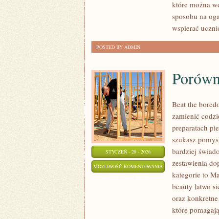
które można wd
sposobu na oga
wspierać uczni
POSTED BY ADMIN
Porówn
Beat the bored
zamienić codzi
preparatach pi
szukasz pomysł
bardziej świado
STYCZEŃ - 28 - 2026
zestawienia do
PORÓWNANIA
MOŻLIWOŚĆ KOMENTOWANIA
kategorie to Ma
KOSMETYKÓW
ZOSTAŁA WYŁĄCZONA
beauty łatwo s
oraz konkretne
które pomagają