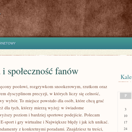
y
ERNETOWY
 i społeczność fanów
Kale
więcony poolowi, rozgrywkom snookerowym, rzutkom oraz
rem dyscyplinom precyzji, w których liczy się celność,
P
iwy wybór. To miejsce powstało dla osób, które chcą grać
 też dla tych, którzy mierzą wyżej: w świadome
3
wyższy poziom i bardziej sportowe podejście. Polecam
10
-sport i gry wirtualne i Największe błędy i jak ich unikać.
17
undamenty z konkretnymi poradami. Znajdziesz tu treści,
24