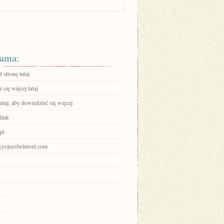
ama:
 stronę tutaj
się więcej tutaj
tutaj, aby dowiedzieć się więcej
link
pl
tokyojoesbelmont.com