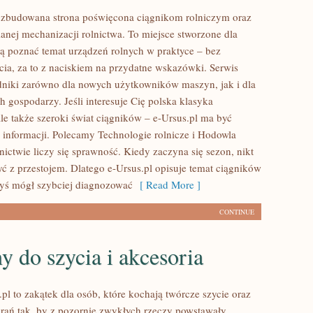
rozbudowana strona poświęcona ciągnikom rolniczym oraz
anej mechanizacji rolnictwa. To miejsce stworzone dla
cą poznać temat urządzeń rolnych w praktyce – bez
ia, za to z naciskiem na przydatne wskazówki. Serwis
niki zarówno dla nowych użytkowników maszyn, jak i dla
 gospodarzy. Jeśli interesuje Cię polska klasyka
le także szeroki świat ciągników – e-Ursus.pl ma być
informacji. Polecamy Technologie rolnicze i Hodowla
nictwie liczy się sprawność. Kiedy zaczyna się sezon, nikt
yć z przestojem. Dlatego e-Ursus.pl opisuje temat ciągników
byś mógł szybciej diagnozować
[ Read More ]
CONTINUE
 do szycia i akcesoria
pl to zakątek dla osób, które kochają twórcze szycie oraz
rań tak, by z pozornie zwykłych rzeczy powstawały