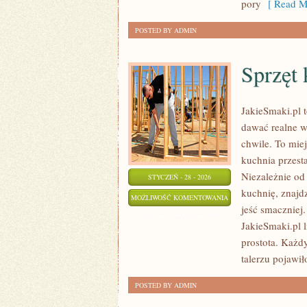
pory
[ Read M
POSTED BY ADMIN
Sprzęt 
JakieSmaki.pl 
dawać realne w
chwile. To miej
kuchnia przest
Niezależnie od 
STYCZEŃ - 28 - 2026
kuchnię, znajd
SPRZĘT
MOŻLIWOŚĆ KOMENTOWANIA
jeść smaczniej
KUCHENNY
ZOSTAŁA WYŁĄCZONA
JakieSmaki.pl l
I
prostota. Każd
GADŻETY
talerzu pojawił
POSTED BY ADMIN