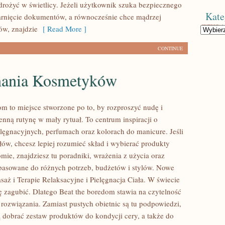
rożyć w świetlicy. Jeżeli użytkownik szuka bezpiecznego
Kate
rnięcie dokumentów, a równocześnie chce mądrzej
ów, znajdzie
[ Read More ]
Kategorie
CONTINUE
ania Kosmetyków
om to miejsce stworzone po to, by rozproszyć nudę i
enną rutynę w mały rytuał. To centrum inspiracji o
elęgnacyjnych, perfumach oraz kolorach do manicure. Jeśli
ów, chcesz lepiej rozumieć skład i wybierać produkty
mie, znajdziesz tu poradniki, wrażenia z użycia oraz
pasowane do różnych potrzeb, budżetów i stylów. Nowe
saż i Terapie Relaksacyjne i Pielęgnacja Ciała. W świecie
ię zagubić. Dlatego Beat the boredom stawia na czytelność
 rozwiązania. Zamiast pustych obietnic są tu podpowiedzi,
 dobrać zestaw produktów do kondycji cery, a także do