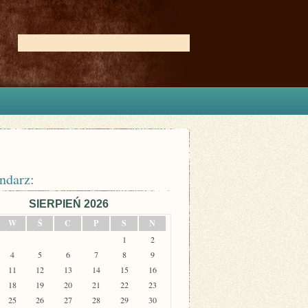
ndarz:
SIERPIEŃ 2026
W
Ś
C
P
S
N
1
2
4
5
6
7
8
9
11
12
13
14
15
16
18
19
20
21
22
23
25
26
27
28
29
30