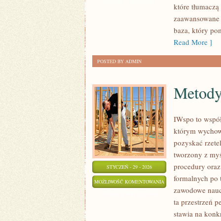
które tłumaczą
SPOŁECZNOŚĆ
zaawansowane u
FANÓW
baza, który po
Read More ]
POSTED BY ADMIN
Metody
IWspo to współ
którym wychowa
pozyskać rzete
tworzony z myś
procedury ora
STYCZEŃ - 29 - 2026
formalnych po 
METODY
MOŻLIWOŚĆ KOMENTOWANIA
zawodowe naucz
NAUCZANIA
ZOSTAŁA WYŁĄCZONA
ta przestrzeń 
stawia na konkr