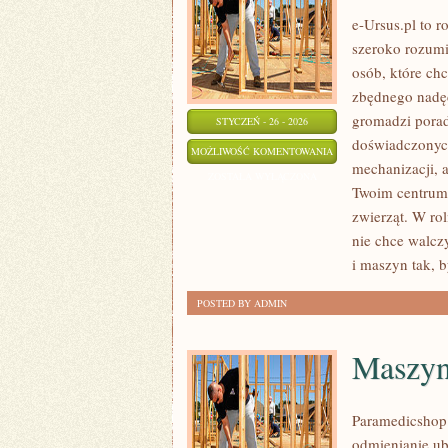
e-Ursus.pl to 
szeroko rozumi
osób, które ch
zbędnego nadęc
gromadzi porad
STYCZEŃ - 26 - 2026
doświadczonych
PRZETWÓRSTWO
MOŻLIWOŚĆ KOMENTOWANIA
mechanizacji, a
ROLNE
ZOSTAŁA WYŁĄCZONA
Twoim centrum 
zwierząt. W rol
nie chce walcz
i maszyn tak, 
POSTED BY ADMIN
Maszyny
Paramedicshop.
odmienianie ub