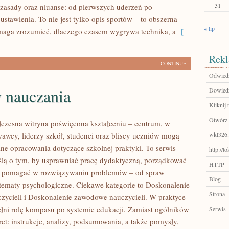
31
 zasady oraz niuanse: od pierwszych uderzeń po
stawienia. To nie jest tylko opis sportów – to obszerna
« lip
maga zrozumieć, dlaczego czasem wygrywa technika, a
[
Rekl
CONTINUE
Odwiedź
 nauczania
Dowiedz 
Kliknij 
Otwórz 
czesna witryna poświęcona kształceniu – centrum, w
wcy, liderzy szkół, studenci oraz bliscy uczniów mogą
wkl326.
lne opracowania dotyczące szkolnej praktyki. To serwis
http://
lą o tym, by usprawniać pracę dydaktyczną, porządkować
HTTP
z pomagać w rozwiązywaniu problemów – od spraw
Blog
tematy psychologiczne. Ciekawe kategorie to Doskonalenie
Strona
ycieli i Doskonalenie zawodowe nauczycieli. W praktyce
pełni rolę kompasu po systemie edukacji. Zamiast ogólników
Serwis
et: instrukcje, analizy, podsumowania, a także pomysły,