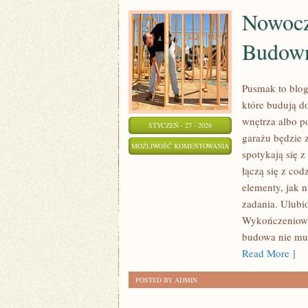
Nowocz
Budown
Pusmak to blog
które budują d
wnętrza albo p
STYCZEŃ - 27 - 2026
garażu będzie 
NOWOCZESNE
MOŻLIWOŚĆ KOMENTOWANIA
spotykają się z
TECHNOLOGIE
ZOSTAŁA WYŁĄCZONA
łączą się z co
W
elementy, jak 
BUDOWNICTWIE
zadania. Ulubio
Wykończeniowe.
budowa nie mu
Read More ]
POSTED BY ADMIN