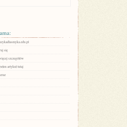
ama:
muzykadlasmyka.edu.pl
ruj się
więcej szczegółów
ełen artykuł tutaj
teraz