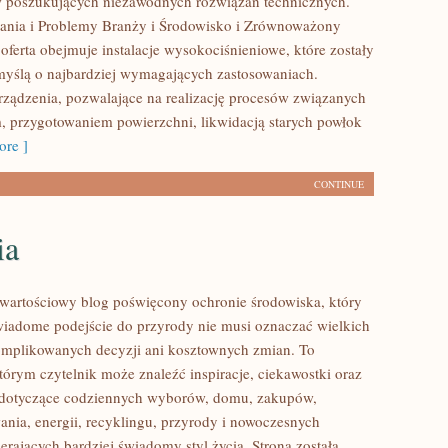
w poszukujących niezawodnych rozwiązań technicznych.
nia i Problemy Branży i Środowisko i Zrównoważony
oferta obejmuje instalacje wysokociśnieniowe, które zostały
yślą o najbardziej wymagających zastosowaniach.
ządzenia, pozwalające na realizację procesów związanych
, przygotowaniem powierzchni, likwidacją starych powłok
re ]
CONTINUE
ia
wartościowy blog poświęcony ochronie środowiska, który
wiadome podejście do przyrody nie musi oznaczać wielkich
mplikowanych decyzji ani kosztownych zmian. To
tórym czytelnik może znaleźć inspiracje, ciekawostki oraz
y dotyczące codziennych wyborów, domu, zakupów,
ania, energii, recyklingu, przyrody i nowoczesnych
rających bardziej świadomy styl życia. Strona została