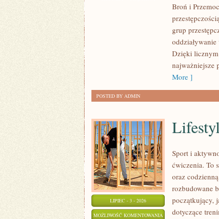
Broń i Przemoc.
przestępczości
grup przestępcz
oddziaływanie 
Dzięki licznym
najważniejsze p
More ]
POSTED BY ADMIN
Lifestyl
Sport i aktywno
ćwiczenia. To 
oraz codzienną
rozbudowane b
początkujący, 
LIPIEC - 3 - 2026
dotyczące tren
LIFESTYLE
MOŻLIWOŚĆ KOMENTOWANIA