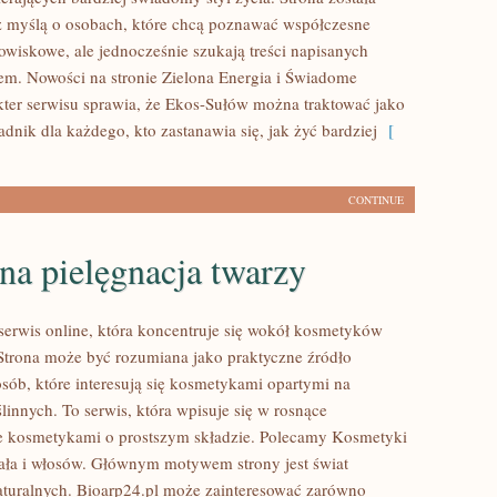
 myślą o osobach, które chcą poznawać współczesne
wiskowe, ale jednocześnie szukają treści napisanych
em. Nowości na stronie Zielona Energia i Świadome
ter serwisu sprawia, że Ekos-Sułów można traktować jako
dnik dla każdego, kto zastanawia się, jak żyć bardziej
[
CONTINUE
na pielęgnacja twarzy
 serwis online, która koncentruje się wokół kosmetyków
Strona może być rozumiana jako praktyczne źródło
osób, które interesują się kosmetykami opartymi na
linnych. To serwis, która wpisuje się w rosnące
e kosmetykami o prostszym składzie. Polecamy Kosmetyki
ciała i włosów. Głównym motywem strony jest świat
turalnych. Bioarp24.pl może zainteresować zarówno