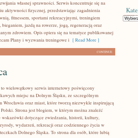
wijania własnej sprawności. Serwis koncentruje się na
Kate
u aktywności fizycznej, przedstawiając zagadnienia
wnią, fitnessem, sportami rekreacyjnymi, treningiem
Kategorie
 bieganiem, jazdą na rowerze, jogą, regeneracją oraz
anym zdrowiem. Opis opiera się na tematyce publikowanej
lecam Plany i wyzwania treningowe i
[ Read More ]
CONTINUE
ca
to wielowątkowy serwis internetowy poświęcony
ekawych miejsc na Dolnym Śląsku, ze szczególnym
 Wrocławia oraz miast, które tworzą niezwykle inspirującą
i Polski. Strona jest blogiem, w którym można znaleźć
wskazówki dotyczące zwiedzania, historii, kultury,
rzyrody, wydarzeń, rekreacji oraz codziennego życia w
teczkach Dolnego Śląska. To strona dla osób, które lubią