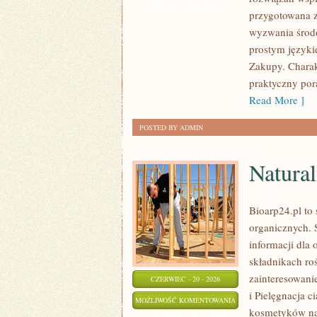
ZOSTAŁA WYŁĄCZONA
przygotowana z
wyzwania środo
prostym języki
Zakupy. Charak
praktyczny pora
Read More ]
POSTED BY ADMIN
Natural
Bioarp24.pl to
organicznych. 
informacji dla 
składnikach roś
zainteresowani
CZERWIEC - 20 - 2026
i Pielęgnacja 
NATURALNA
MOŻLIWOŚĆ KOMENTOWANIA
kosmetyków na