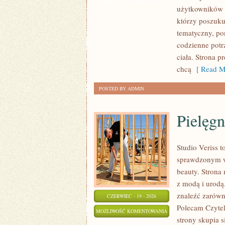
PIELĘGNACJA
ZOSTAŁA WYŁĄCZONA
użytkowników 
TWARZY
którzy poszukuj
tematyczny, po
codzienne potr
ciała. Strona p
chcą
[ Read M
POSTED BY ADMIN
Pielęgn
Studio Veriss 
sprawdzonym ws
beauty. Strona 
z modą i urod
znaleźć zarówno
CZERWIEC - 19 - 2026
Polecam Czyteln
PIELĘGNACJA
MOŻLIWOŚĆ KOMENTOWANIA
strony skupia 
I
ZOSTAŁA WYŁĄCZONA