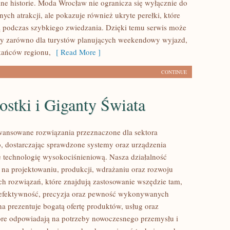
ne historie. Moda Wrocław nie ogranicza się wyłącznie do
nych atrakcji, ale pokazuje również ukryte perełki, które
 podczas szybkiego zwiedzania. Dzięki temu serwis może
wy zarówno dla turystów planujących weekendowy wyjazd,
zkańców regionu,
[ Read More ]
CONTINUE
stki i Giganty Świata
ansowane rozwiązania przeznaczone dla sektora
 dostarczając sprawdzone systemy oraz urządzenia
 technologię wysokociśnieniową. Nasza działalność
ę na projektowaniu, produkcji, wdrażaniu oraz rozwoju
 rozwiązań, które znajdują zastosowanie wszędzie tam,
ę efektywność, precyzja oraz pewność wykonywanych
na prezentuje bogatą ofertę produktów, usług oraz
tóre odpowiadają na potrzeby nowoczesnego przemysłu i