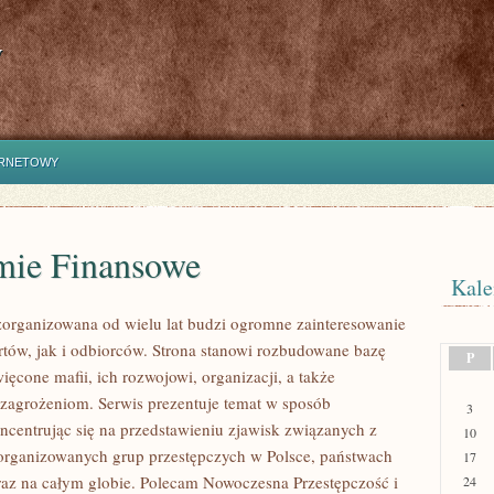
y
ERNETOWY
mie Finansowe
Kale
zorganizowana od wielu lat budzi ogromne zainteresowanie
tów, jak i odbiorców. Strona stanowi rozbudowane bazę
P
ęcone mafii, ich rozwojowi, organizacji, a także
agrożeniom. Serwis prezentuje temat w sposób
3
ncentrując się na przedstawieniu zjawisk związanych z
10
zorganizowanych grup przestępczych w Polsce, państwach
17
raz na całym globie. Polecam Nowoczesna Przestępczość i
24