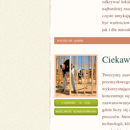
odkrywać lokal
najbardziej zna
często umykają
być wartościo
jak i dla mies
POSTED BY ADMIN
Ciekawo
Tworzymy zaaw
przemysłowego,
wykorzystujące
koncentruje si
zaawansowanych
CZERWIEC - 30 - 2026
gdzie liczy si
CIEKAWOSTKI
MOŻLIWOŚĆ KOMENTOWANIA
procesów. Stro
I
ZOSTAŁA WYŁĄCZONA
technologii, k
GIGANTY