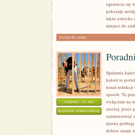
ogranicza się 
PRZYGOTOWANIE
pokazuje urodę
SKÓRY
także estetyka
miejsce do sz
POSTED BY ADMIN
Poradn
Spalarnia kalo
kalorii to por
temat redukcji
sposób. To prze
wyłącznie na m
CZERWIEC - 18 - 2026
szerzej: przez 
PORADNIK
MOŻLIWOŚĆ KOMENTOWANIA
zainteresować 
SUPLEMENTACYJNY
ZOSTAŁA WYŁĄCZONA
dawna próbują 
dobrze znane z