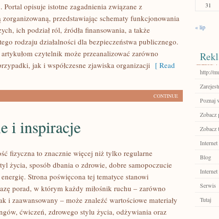
31
 Portal opisuje istotne zagadnienia związane z
ą zorganizowaną, przedstawiając schematy funkcjonowania
« lip
ych, ich podział ról, źródła finansowania, a także
tego rodzaju działalności dla bezpieczeństwa publicznego.
 artykułom czytelnik może przeanalizować zarówno
Rekl
rzypadki, jak i współczesne zjawiska organizacji
[ Read
http://
Zarejest
CONTINUE
Poznaj 
Zobacz p
e i inspiracje
Zobacz 
Internet
ść fizyczna to znacznie więcej niż tylko regularne
Blog
styl życia, sposób dbania o zdrowie, dobre samopoczucie
Internet
 energię. Strona poświęcona tej tematyce stanowi
Serwis
azę porad, w którym każdy miłośnik ruchu – zarówno
jak i zaawansowany – może znaleźć wartościowe materiały
Tutaj
ingów, ćwiczeń, zdrowego stylu życia, odżywiania oraz