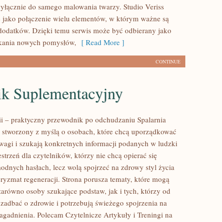
wyłącznie do samego malowania twarzy. Studio Veriss
 jako połączenie wielu elementów, w którym ważne są
 dodatków. Dzięki temu serwis może być odbierany jako
ukania nowych pomysłów,
[ Read More ]
CONTINUE
ik Suplementacyjny
rii – praktyczny przewodnik po odchudzaniu Spalarnia
tal stworzony z myślą o osobach, które chcą uporządkować
 wagi i szukają konkretnych informacji podanych w ludzki
strzeń dla czytelników, którzy nie chcą opierać się
odnych hasłach, lecz wolą spojrzeć na zdrowy styl życia
pryzmat regeneracji. Strona porusza tematy, które mogą
zarówno osoby szukające podstaw, jak i tych, którzy od
zadbać o zdrowie i potrzebują świeżego spojrzenia na
agadnienia. Polecam Czytelnicze Artykuły i Treningi na