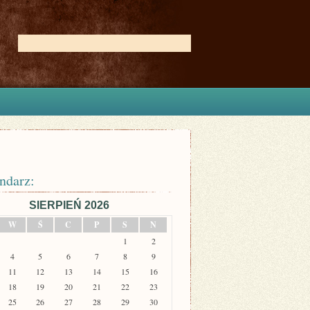
ndarz:
SIERPIEŃ 2026
W
Ś
C
P
S
N
1
2
4
5
6
7
8
9
11
12
13
14
15
16
18
19
20
21
22
23
25
26
27
28
29
30