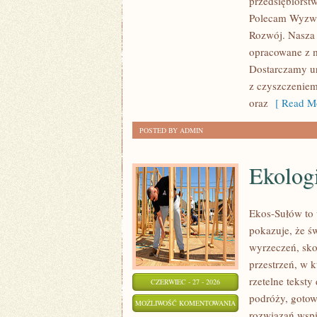
przedsiębiorst
ŚWIATA
Polecam Wyzwa
Rozwój. Nasza 
opracowane z m
Dostarczamy ur
z czyszczeniem
oraz
[ Read Mo
POSTED BY ADMIN
Ekolog
Ekos-Sułów to 
pokazuje, że ś
wyrzeczeń, sko
przestrzeń, w k
rzetelne tekst
CZERWIEC - 27 - 2026
podróży, gotow
EKOLOGIA
MOŻLIWOŚĆ KOMENTOWANIA
rozwiązań wspie