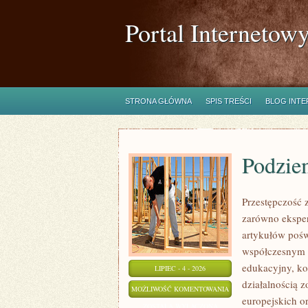
Portal Internetow
STRONA GŁÓWNA
SPIS TREŚCI
BLOG INT
Podzie
Przestępczość 
zarówno eksper
artykułów poświ
współczesnym z
edukacyjny, ko
LIPIEC - 4 - 2026
działalnością 
PODZIEMIE
MOŻLIWOŚĆ KOMENTOWANIA
europejskich o
FINANSOWE
ZOSTAŁA WYŁĄCZONA