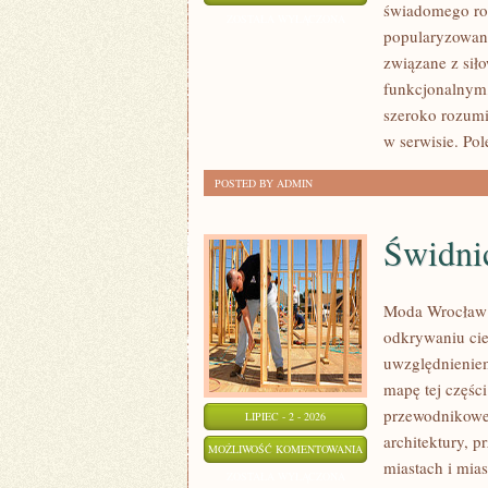
świadomego roz
I
ZOSTAŁA WYŁĄCZONA
popularyzowani
INSPIRACJE
związane z siło
funkcjonalnym,
szeroko rozumi
w serwisie. Po
POSTED BY ADMIN
Świdni
Moda Wrocław 
odkrywaniu ci
uwzględnieniem
mapę tej częśc
przewodnikowe 
LIPIEC - 2 - 2026
architektury, p
ŚWIDNICA
MOŻLIWOŚĆ KOMENTOWANIA
miastach i mias
ZOSTAŁA WYŁĄCZONA