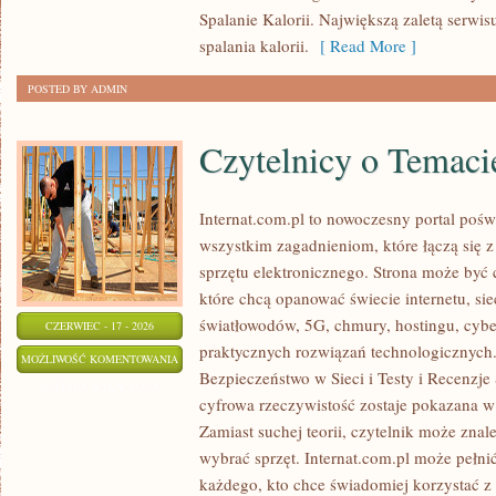
Spalanie Kalorii. Największą zaletą serwisu
spalania kalorii.
[ Read More ]
POSTED BY ADMIN
Czytelnicy o Temaci
Internat.com.pl to nowoczesny portal pośw
wszystkim zagadnieniom, które łączą się 
sprzętu elektronicznego. Strona może być
które chcą opanować świecie internetu, s
światłowodów, 5G, chmury, hostingu, cyb
CZERWIEC - 17 - 2026
praktycznych rozwiązań technologicznych.
CZYTELNICY
MOŻLIWOŚĆ KOMENTOWANIA
Bezpieczeństwo w Sieci i Testy i Recenzje
O
ZOSTAŁA WYŁĄCZONA
cyfrowa rzeczywistość zostaje pokazana w
TEMACIE
Zamiast suchej teorii, czytelnik może znal
wybrać sprzęt. Internat.com.pl może pełni
każdego, kto chce świadomiej korzystać z