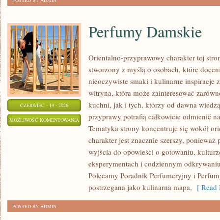
POSTED BY ADMIN
Perfumy Damskie
Orientalno-przyprawowy charakter tej stron
stworzony z myślą o osobach, które docen
nieoczywiste smaki i kulinarne inspiracje 
witryna, która może zainteresować zarów
kuchni, jak i tych, którzy od dawna wiedz
CZERWIEC - 14 - 2026
przyprawy potrafią całkowicie odmienić na
PERFUMY
MOŻLIWOŚĆ KOMENTOWANIA
Tematyka strony koncentruje się wokół orie
DAMSKIE
ZOSTAŁA WYŁĄCZONA
charakter jest znacznie szerszy, ponieważ
wyjścia do opowieści o gotowaniu, kulturz
eksperymentach i codziennym odkrywani
Polecamy Poradnik Perfumeryjny i Perfum
postrzegana jako kulinarna mapa,
[ Read 
POSTED BY ADMIN