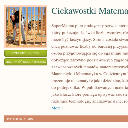
Ciekawostki Matema
SuperMatma.pl to praktyczny serwis inte
który pokazuje, że świat liczb, wzorów, r
może być fascynujący. Strona została stwo
chcą poznawać liczby od bardziej przyjazn
osoba przygotowująca się do egzaminu mo
CZERWIEC - 9 - 2026
dotyczące zarówno podstawowych zagadnień
CIEKAWOSTKI
MOŻLIWOŚĆ KOMENTOWANIA
zaawansowanych tematów matematycznych.
MATEMATYCZNE
ZOSTAŁA WYŁĄCZONA
Matematyki i Matematyka w Codziennym Ż
prezentuje matematykę jako dziedzinę, któ
do podręcznika. W publikowanych materia
jako klucz, które pomaga opisywać codzie
rozumieć technologię, analizować dane, 
More ]
POSTED BY ADMIN