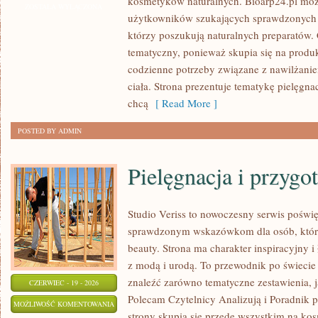
kosmetyków naturalnych. Bioarp24.pl moż
PIELĘGNACJA
ZOSTAŁA WYŁĄCZONA
użytkowników szukających sprawdzonych 
TWARZY
którzy poszukują naturalnych preparatów. C
tematyczny, ponieważ skupia się na produ
codzienne potrzeby związane z nawilżanie
ciała. Strona prezentuje tematykę pielęgna
chcą
[ Read More ]
POSTED BY ADMIN
Pielęgnacja i przygo
Studio Veriss to nowoczesny serwis poświ
sprawdzonym wskazówkom dla osób, które 
beauty. Strona ma charakter inspiracyjny 
z modą i urodą. To przewodnik po świec
znaleźć zarówno tematyczne zestawienia, jak
CZERWIEC - 19 - 2026
Polecam Czytelnicy Analizują i Poradnik p
PIELĘGNACJA
MOŻLIWOŚĆ KOMENTOWANIA
strony skupia się przede wszystkim na ko