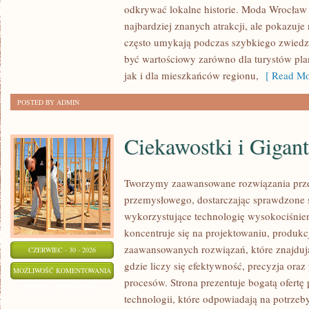
odkrywać lokalne historie. Moda Wrocław 
najbardziej znanych atrakcji, ale pokazuje 
często umykają podczas szybkiego zwiedz
być wartościowy zarówno dla turystów p
jak i dla mieszkańców regionu,
[ Read Mo
POSTED BY ADMIN
Ciekawostki i Gigan
Tworzymy zaawansowane rozwiązania prze
przemysłowego, dostarczając sprawdzone 
wykorzystujące technologię wysokociśnien
koncentruje się na projektowaniu, produkc
zaawansowanych rozwiązań, które znajduj
CZERWIEC - 30 - 2026
gdzie liczy się efektywność, precyzja o
CIEKAWOSTKI
MOŻLIWOŚĆ KOMENTOWANIA
procesów. Strona prezentuje bogatą ofertę
I
ZOSTAŁA WYŁĄCZONA
technologii, które odpowiadają na potrze
GIGANTY