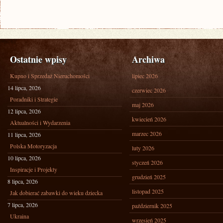
Ostatnie wpisy
Archiwa
Kupno i Sprzedaż Nieruchomości
lipiec 2026
14 lipca, 2026
czerwiec 2026
Poradniki i Strategie
maj 2026
12 lipca, 2026
kwiecień 2026
Aktualności i Wydarzenia
marzec 2026
11 lipca, 2026
Polska Motoryzacja
luty 2026
10 lipca, 2026
styczeń 2026
Inspiracje i Projekty
grudzień 2025
8 lipca, 2026
listopad 2025
Jak dobierać zabawki do wieku dziecka
7 lipca, 2026
październik 2025
Ukraina
wrzesień 2025