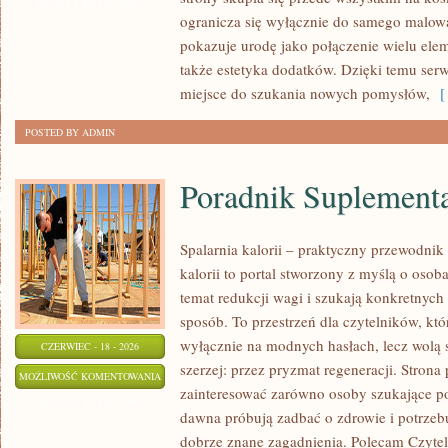
I
ZOSTAŁA WYŁĄCZONA
ogranicza się wyłącznie do samego malowa
PRZYGOTOWANIE
pokazuje urodę jako połączenie wielu el
SKÓRY
także estetyka dodatków. Dzięki temu ser
miejsce do szukania nowych pomysłów,
[ 
POSTED BY ADMIN
Poradnik Suplement
Spalarnia kalorii – praktyczny przewodnik
kalorii to portal stworzony z myślą o oso
temat redukcji wagi i szukają konkretnych
sposób. To przestrzeń dla czytelników, któ
wyłącznie na modnych hasłach, lecz wolą s
CZERWIEC - 18 - 2026
szerzej: przez pryzmat regeneracji. Strona
PORADNIK
MOŻLIWOŚĆ KOMENTOWANIA
zainteresować zarówno osoby szukające pod
SUPLEMENTACYJNY
ZOSTAŁA WYŁĄCZONA
dawna próbują zadbać o zdrowie i potrzeb
dobrze znane zagadnienia. Polecam Czyteln