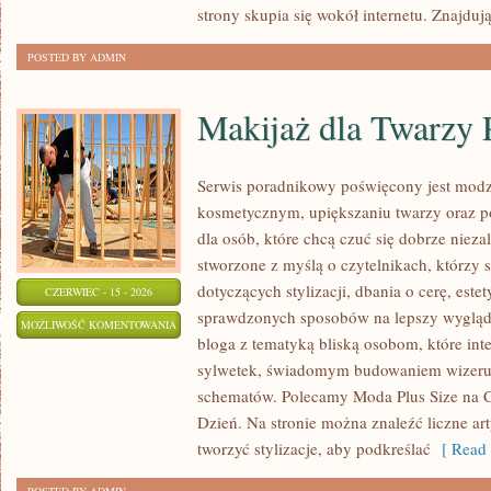
strony skupia się wokół internetu. Znajdują
POSTED BY ADMIN
Makijaż dla Twarzy 
Serwis poradnikowy poświęcony jest modz
kosmetycznym, upiększaniu twarzy oraz 
dla osób, które chcą czuć się dobrze nieza
stworzone z myślą o czytelnikach, którzy 
dotyczących stylizacji, dbania o cerę, estet
CZERWIEC - 15 - 2026
sprawdzonych sposobów na lepszy wygląd. 
MAKIJAŻ
MOŻLIWOŚĆ KOMENTOWANIA
bloga z tematyką bliską osobom, które inte
DLA
ZOSTAŁA WYŁĄCZONA
sylwetek, świadomym budowaniem wizerun
TWARZY
schematów. Polecamy Moda Plus Size na C
PLUS
Dzień. Na stronie można znaleźć liczne art
SIZE
tworzyć stylizacje, aby podkreślać
[ Read 