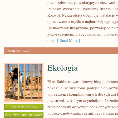
przedsiębiorstw poszukujących niezawodn
ŚWIATA
Polecam Wyzwania i Problemy Branży i Ś
Rozwój. Nasza oferta obejmuje instalacje 
opracowane z myślą o najbardziej wymaga
Dostarczamy urządzenia, pozwalające na r
z czyszczeniem, przygotowaniem powierzch
oraz
[ Read More ]
POSTED BY ADMIN
Ekologia
Ekos-Sułów to wartościowy blog poświęco
pokazuje, że świadome podejście do przyr
wyrzeczeń, skomplikowanych decyzji ani 
przestrzeń, w którym czytelnik może znaleź
rzetelne teksty dotyczące codziennych w
CZERWIEC - 27 - 2026
podróży, gotowania, energii, recyklingu, 
EKOLOGIA
MOŻLIWOŚĆ KOMENTOWANIA