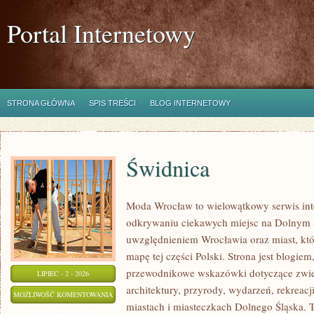
Portal Internetowy
STRONA GŁÓWNA
SPIS TREŚCI
BLOG INTERNETOWY
Świdnica
Moda Wrocław to wielowątkowy serwis in
odkrywaniu ciekawych miejsc na Dolnym 
uwzględnieniem Wrocławia oraz miast, któ
mapę tej części Polski. Strona jest blogi
przewodnikowe wskazówki dotyczące zwiedz
LIPIEC - 2 - 2026
architektury, przyrody, wydarzeń, rekreac
ŚWIDNICA
MOŻLIWOŚĆ KOMENTOWANIA
miastach i miasteczkach Dolnego Śląska. To
ZOSTAŁA WYŁĄCZONA