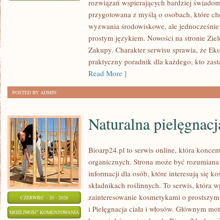
rozwiązań wspierających bardziej świadomy
ZOSTAŁA WYŁĄCZONA
przygotowana z myślą o osobach, które c
wyzwania środowiskowe, ale jednocześnie 
prostym językiem. Nowości na stronie Zie
Zakupy. Charakter serwisu sprawia, że Ek
praktyczny poradnik dla każdego, kto zasta
Read More ]
POSTED BY ADMIN
Naturalna pielęgnacj
Bioarp24.pl to serwis online, która konce
organicznych. Strona może być rozumiana 
informacji dla osób, które interesują się 
składnikach roślinnych. To serwis, która w
zainteresowanie kosmetykami o prostszym
CZERWIEC - 20 - 2026
i Pielęgnacja ciała i włosów. Głównym mot
NATURALNA
MOŻLIWOŚĆ KOMENTOWANIA