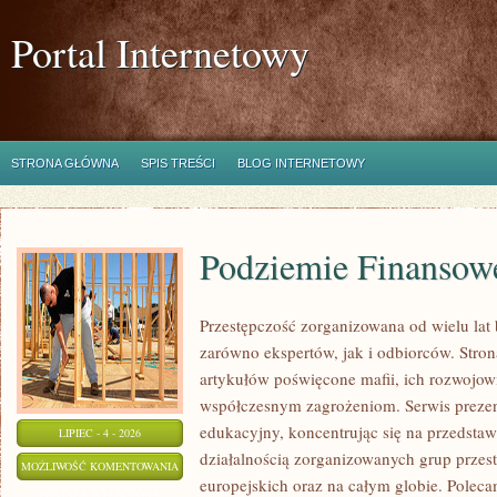
Portal Internetowy
STRONA GŁÓWNA
SPIS TREŚCI
BLOG INTERNETOWY
Podziemie Finansow
Przestępczość zorganizowana od wielu lat
zarówno ekspertów, jak i odbiorców. Stro
artykułów poświęcone mafii, ich rozwojowi,
współczesnym zagrożeniom. Serwis prezen
edukacyjny, koncentrując się na przedsta
LIPIEC - 4 - 2026
działalnością zorganizowanych grup przes
PODZIEMIE
MOŻLIWOŚĆ KOMENTOWANIA
europejskich oraz na całym globie. Polec
FINANSOWE
ZOSTAŁA WYŁĄCZONA