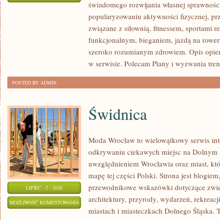
świadomego rozwijania własnej sprawności
I
ZOSTAŁA WYŁĄCZONA
popularyzowaniu aktywności fizycznej, pr
INSPIRACJE
związane z siłownią, fitnessem, sportami r
funkcjonalnym, bieganiem, jazdą na rowerz
szeroko rozumianym zdrowiem. Opis opier
w serwisie. Polecam Plany i wyzwania tre
POSTED BY ADMIN
Świdnica
Moda Wrocław to wielowątkowy serwis in
odkrywaniu ciekawych miejsc na Dolnym 
uwzględnieniem Wrocławia oraz miast, któ
mapę tej części Polski. Strona jest blogi
przewodnikowe wskazówki dotyczące zwiedz
LIPIEC - 2 - 2026
architektury, przyrody, wydarzeń, rekreac
ŚWIDNICA
MOŻLIWOŚĆ KOMENTOWANIA
miastach i miasteczkach Dolnego Śląska. To
ZOSTAŁA WYŁĄCZONA