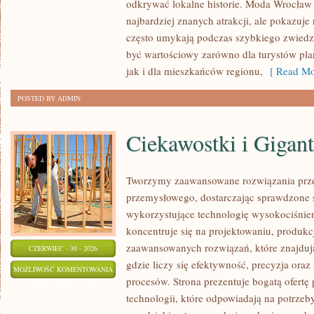
odkrywać lokalne historie. Moda Wrocław 
najbardziej znanych atrakcji, ale pokazuje 
często umykają podczas szybkiego zwiedz
być wartościowy zarówno dla turystów p
jak i dla mieszkańców regionu,
[ Read Mo
POSTED BY ADMIN
Ciekawostki i Gigan
Tworzymy zaawansowane rozwiązania prze
przemysłowego, dostarczając sprawdzone 
wykorzystujące technologię wysokociśnien
koncentruje się na projektowaniu, produkc
zaawansowanych rozwiązań, które znajduj
CZERWIEC - 30 - 2026
gdzie liczy się efektywność, precyzja o
CIEKAWOSTKI
MOŻLIWOŚĆ KOMENTOWANIA
procesów. Strona prezentuje bogatą ofertę
I
ZOSTAŁA WYŁĄCZONA
technologii, które odpowiadają na potrze
GIGANTY