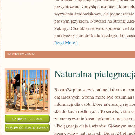
ZOSTAŁA WYŁĄCZONA
przygotowana z myślą o osobach, które c
wyzwania środowiskowe, ale jednocześnie 
prostym językiem. Nowości na stronie Zie
Zakupy. Charakter serwisu sprawia, że Ek
praktyczny poradnik dla każdego, kto zasta
Read More ]
POSTED BY ADMIN
Naturalna pielęgnacj
Bioarp24.pl to serwis online, która konce
organicznych. Strona może być rozumiana 
informacji dla osób, które interesują się 
składnikach roślinnych. To serwis, która w
zainteresowanie kosmetykami o prostszym
CZERWIEC - 20 - 2026
i Pielęgnacja ciała i włosów. Głównym mot
NATURALNA
MOŻLIWOŚĆ KOMENTOWANIA
kosmetyków naturalnych. Bioarp24.pl moż