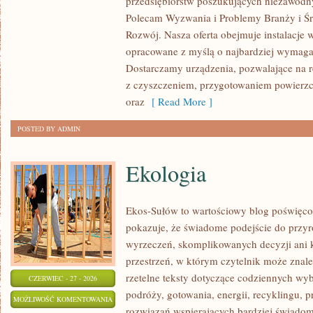
przedsiębiorstw poszukujących niezawodn
ŚWIATA
Polecam Wyzwania i Problemy Branży i Ś
Rozwój. Nasza oferta obejmuje instalacje 
opracowane z myślą o najbardziej wymaga
Dostarczamy urządzenia, pozwalające na r
z czyszczeniem, przygotowaniem powierzch
oraz
[ Read More ]
POSTED BY ADMIN
Ekologia
Ekos-Sułów to wartościowy blog poświęco
pokazuje, że świadome podejście do przyr
wyrzeczeń, skomplikowanych decyzji ani 
przestrzeń, w którym czytelnik może znaleź
rzetelne teksty dotyczące codziennych w
CZERWIEC - 27 - 2026
podróży, gotowania, energii, recyklingu, 
EKOLOGIA
MOŻLIWOŚĆ KOMENTOWANIA
rozwiązań wspierających bardziej świadomy