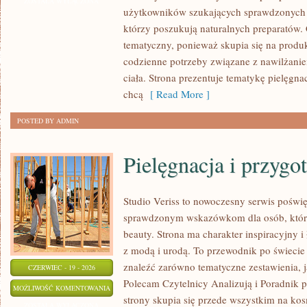
PIELĘGNACJA
ZOSTAŁA WYŁĄCZONA
użytkowników szukających sprawdzonych 
TWARZY
którzy poszukują naturalnych preparatów. C
tematyczny, ponieważ skupia się na produ
codzienne potrzeby związane z nawilżanie
ciała. Strona prezentuje tematykę pielęgna
chcą
[ Read More ]
POSTED BY ADMIN
Pielęgnacja i przygo
Studio Veriss to nowoczesny serwis poświ
sprawdzonym wskazówkom dla osób, które 
beauty. Strona ma charakter inspiracyjny 
z modą i urodą. To przewodnik po świec
znaleźć zarówno tematyczne zestawienia, jak
CZERWIEC - 19 - 2026
Polecam Czytelnicy Analizują i Poradnik p
PIELĘGNACJA
MOŻLIWOŚĆ KOMENTOWANIA
strony skupia się przede wszystkim na ko
I
ZOSTAŁA WYŁĄCZONA