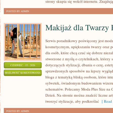
strony skupia się wokół internetu. Znajdują
POSTED BY ADMIN
Makijaż dla Twarzy 
Serwis poradnikowy poświęcony jest modz
kosmetycznym, upiększaniu twarzy oraz 
dla osób, które chcą czuć się dobrze nieza
stworzone z myślą o czytelnikach, którzy 
dotyczących stylizacji, dbania o cerę, estet
CZERWIEC - 15 - 2026
sprawdzonych sposobów na lepszy wygląd. 
MAKIJAŻ
MOŻLIWOŚĆ KOMENTOWANIA
bloga z tematyką bliską osobom, które inte
DLA
ZOSTAŁA WYŁĄCZONA
sylwetek, świadomym budowaniem wizerun
TWARZY
schematów. Polecamy Moda Plus Size na C
PLUS
Dzień. Na stronie można znaleźć liczne art
SIZE
tworzyć stylizacje, aby podkreślać
[ Read 
POSTED BY ADMIN