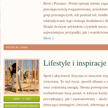
Broń i Przemoc. Portal opisuje istotne zag
przestępczością zorganizowaną, przedsta
grup przestępczych, ich podział ról, źródła
oddziaływanie tego rodzaju działalności d
Dzięki licznym artykułom czytelnik może
najważniejsze przypadki, jak i współczesn
More ]
POSTED BY ADMIN
Lifestyle i inspiracje
Sport i aktywność fizyczna to znacznie wię
ćwiczenia. To styl życia, sposób dbania o
oraz codzienną energię. Strona poświęcona
rozbudowane bazę porad, w którym każdy
początkujący, jak i zaawansowany – może 
LIPIEC - 3 - 2026
dotyczące treningów, ćwiczeń, zdrowego st
LIFESTYLE
MOŻLIWOŚĆ KOMENTOWANIA