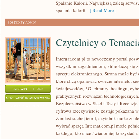
Spalanie Kalorii. Największą zaletą serwisu
spalania kalorii.
[ Read More ]
POSTED BY ADMIN
Czytelnicy o Temaci
Internat.com.pl to nowoczesny portal pośw
wszystkim zagadnieniom, które łączą się 
sprzętu elektronicznego. Strona może być
które chcą opanować świecie internetu, s
światłowodów, 5G, chmury, hostingu, cyb
CZERWIEC - 17 - 2026
praktycznych rozwiązań technologicznych.
CZYTELNICY
MOŻLIWOŚĆ KOMENTOWANIA
Bezpieczeństwo w Sieci i Testy i Recenzje
O
ZOSTAŁA WYŁĄCZONA
cyfrowa rzeczywistość zostaje pokazana w
TEMACIE
Zamiast suchej teorii, czytelnik może znal
wybrać sprzęt. Internat.com.pl może pełni
każdego, kto chce świadomiej korzystać z