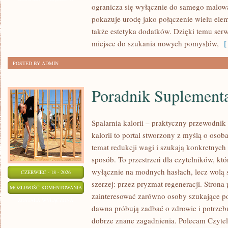
ogranicza się wyłącznie do samego malowa
PRZYGOTOWANIE
pokazuje urodę jako połączenie wielu el
SKÓRY
także estetyka dodatków. Dzięki temu ser
miejsce do szukania nowych pomysłów,
[ 
POSTED BY ADMIN
Poradnik Suplement
Spalarnia kalorii – praktyczny przewodnik
kalorii to portal stworzony z myślą o oso
temat redukcji wagi i szukają konkretnych
sposób. To przestrzeń dla czytelników, któ
wyłącznie na modnych hasłach, lecz wolą s
CZERWIEC - 18 - 2026
szerzej: przez pryzmat regeneracji. Strona
PORADNIK
MOŻLIWOŚĆ KOMENTOWANIA
zainteresować zarówno osoby szukające pod
SUPLEMENTACYJNY
ZOSTAŁA WYŁĄCZONA
dawna próbują zadbać o zdrowie i potrzeb
dobrze znane zagadnienia. Polecam Czyteln