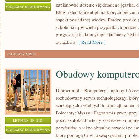
zaplanować uczenie się drugiego języka, c
NAUKA
MOŻLIWOŚĆ KOMENTOWANIA
Blog jestemkontent.pl, na których będzie
JĘZYKA
ZOSTAŁA WYŁĄCZONA
aspekt posiadanej wiedzy. Bardzo prędko 
ZAGRANICZNEGO
szkolenia są w wielu przypadkach podzie
progresu, jaki dana grupa słuchaczy będz
związku z
[ Read More ]
POSTED BY ADMIN
Obudowy komputero
Diprocon.pl – Komputery, Laptopy i Akceso
rozbudowany serwis technologiczny, który 
szukających rzetelnych informacji na tema
Polecamy: Myszy i Ergonomia pracy przy 
poznasz dokładne testy zestawów komput
LISTOPAD - 20 - 2025
peryferiów, a także aktualne nowości ze ś
OBUDOWY
MOŻLIWOŚĆ KOMENTOWANIA
które pomogą Ci w rozwiązywaniu proble
KOMPUTEROWE
ZOSTAŁA WYŁĄCZONA