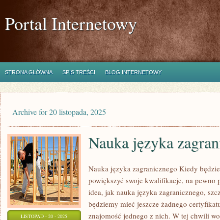
Portal Internetowy
STRONA GŁÓWNA
SPIS TREŚCI
BLOG INTERNETOWY
Archive for 20 listopada, 2025
Nauka języka zagran
Nauka języka zagranicznego Kiedy będzie
powiększyć swoje kwalifikacje, na pewno 
idea, jak nauka języka zagranicznego, szcz
będziemy mieć jeszcze żadnego certyfikatu
znajomość jednego z nich. W tej chwili w
LISTOPAD - 20 - 2025