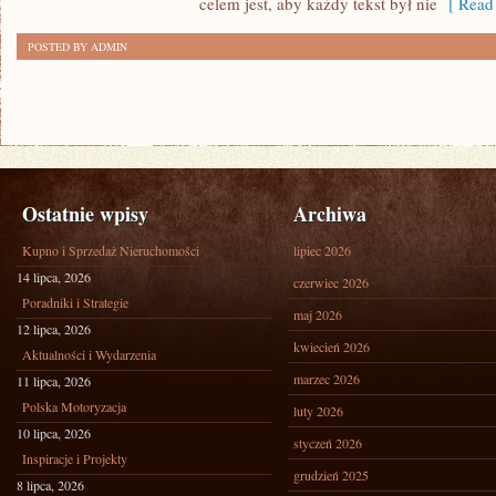
celem jest, aby każdy tekst był nie
[ Read 
POSTED BY ADMIN
Ostatnie wpisy
Archiwa
Kupno i Sprzedaż Nieruchomości
lipiec 2026
14 lipca, 2026
czerwiec 2026
Poradniki i Strategie
maj 2026
12 lipca, 2026
kwiecień 2026
Aktualności i Wydarzenia
marzec 2026
11 lipca, 2026
Polska Motoryzacja
luty 2026
10 lipca, 2026
styczeń 2026
Inspiracje i Projekty
grudzień 2025
8 lipca, 2026