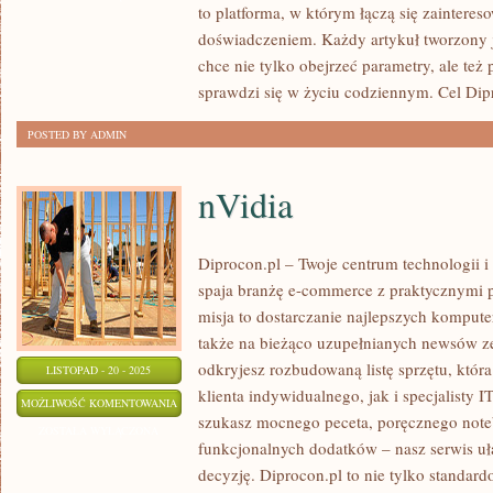
to platforma, w którym łączą się zaintere
I
doświadczeniem. Każdy artykuł tworzony j
MYSZY
chce nie tylko obejrzeć parametry, ale też
sprawdzi się w życiu codziennym. Cel Dip
POSTED BY ADMIN
nVidia
Diprocon.pl – Twoje centrum technologii i
spaja branżę e-commerce z praktycznymi 
misja to dostarczanie najlepszych kompute
także na bieżąco uzupełnianych newsów ze
odkryjesz rozbudowaną listę sprzętu, któr
LISTOPAD - 20 - 2025
klienta indywidualnego, jak i specjalisty I
NVIDIA
MOŻLIWOŚĆ KOMENTOWANIA
szukasz mocnego peceta, poręcznego note
ZOSTAŁA WYŁĄCZONA
funkcjonalnych dodatków – nasz serwis u
decyzję. Diprocon.pl to nie tylko standard