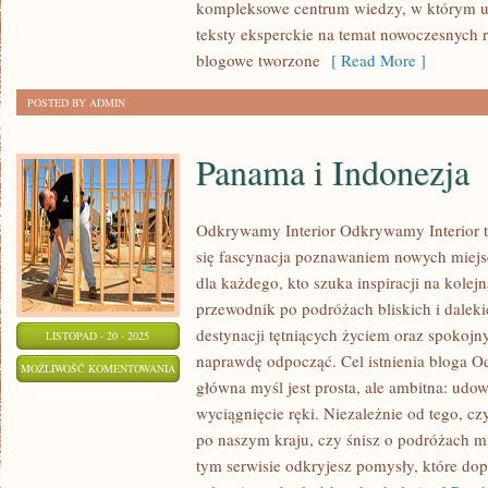
kompleksowe centrum wiedzy, w którym 
teksty eksperckie na temat nowoczesnych 
blogowe tworzone
[ Read More ]
POSTED BY ADMIN
Panama i Indonezja
Odkrywamy Interior Odkrywamy Interior t
się fascynacja poznawaniem nowych miej
dla każdego, kto szuka inspiracji na kole
przewodnik po podróżach bliskich i dalek
destynacji tętniących życiem oraz spokoj
LISTOPAD - 20 - 2025
naprawdę odpocząć. Cel istnienia bloga 
PANAMA
MOŻLIWOŚĆ KOMENTOWANIA
główna myśl jest prosta, ale ambitna: udowo
I
ZOSTAŁA WYŁĄCZONA
wyciągnięcie ręki. Niezależnie od tego, czy
INDONEZJA
po naszym kraju, czy śnisz o podróżach 
tym serwisie odkryjesz pomysły, które do