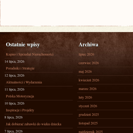
Ostatnie wpisy
Archiwa
Kupno i Sprzedaż Nieruchomości
lipiec 2026
14 lipca, 2026
czerwiec 2026
Poradniki i Strategie
maj 2026
12 lipca, 2026
kwiecień 2026
Aktualności i Wydarzenia
marzec 2026
11 lipca, 2026
Polska Motoryzacja
luty 2026
10 lipca, 2026
styczeń 2026
Inspiracje i Projekty
grudzień 2025
8 lipca, 2026
listopad 2025
Jak dobierać zabawki do wieku dziecka
7 lipca, 2026
październik 2025