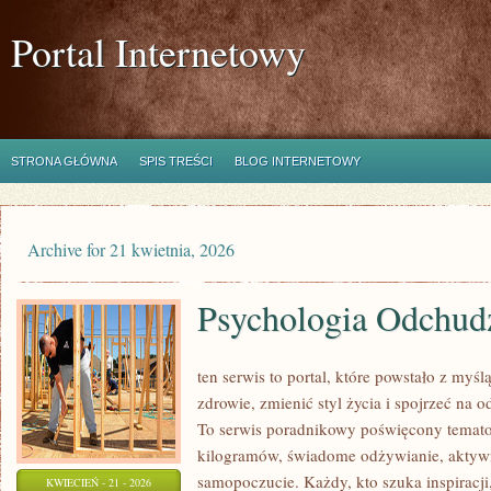
Portal Internetowy
STRONA GŁÓWNA
SPIS TREŚCI
BLOG INTERNETOWY
Archive for 21 kwietnia, 2026
Psychologia Odchud
ten serwis to portal, które powstało z myś
zdrowie, zmienić styl życia i spojrzeć na 
To serwis poradnikowy poświęcony temato
kilogramów, świadome odżywianie, aktywn
samopoczucie. Każdy, kto szuka inspiracji, 
KWIECIEŃ - 21 - 2026