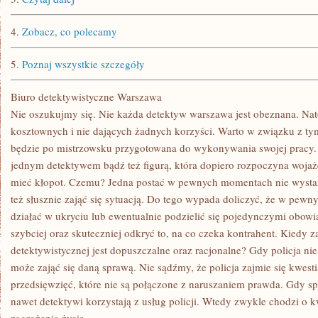
4.
Zobacz, co polecamy
5.
Poznaj wszystkie szczegóły
Biuro detektywistyczne Warszawa
Nie oszukujmy się. Nie każda detektyw warszawa jest obeznana. Nato
kosztownych i nie dających żadnych korzyści. Warto w związku z tym 
będzie po mistrzowsku przygotowana do wykonywania swojej pracy.
jednym detektywem bądź też figurą, która dopiero rozpoczyna woja
mieć kłopot. Czemu? Jedna postać w pewnych momentach nie wysta
też słusznie zająć się sytuacją. Do tego wypada doliczyć, że w pew
działać w ukryciu lub ewentualnie podzielić się pojedynczymi obow
szybciej oraz skuteczniej odkryć to, na co czeka kontrahent. Kiedy z
detektywistycznej jest dopuszczalne oraz racjonalne? Gdy policja ni
może zająć się daną sprawą. Nie sądźmy, że policja zajmie się kwest
przedsięwzięć, które nie są połączone z naruszaniem prawda. Gdy s
nawet detektywi korzystają z usług policji. Wtedy zwykle chodzi o 