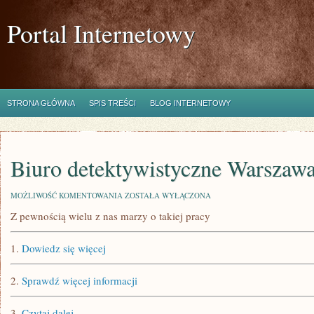
Portal Internetowy
STRONA GŁÓWNA
SPIS TREŚCI
BLOG INTERNETOWY
Biuro detektywistyczne Warszaw
BIURO
MOŻLIWOŚĆ KOMENTOWANIA
ZOSTAŁA WYŁĄCZONA
DETEKTYWISTYCZNE
Z pewnością wielu z nas marzy o takiej pracy
WARSZAWA
1.
Dowiedz się więcej
2.
Sprawdź więcej informacji
3.
Czytaj dalej