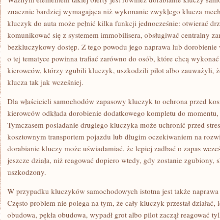
znacznie bardziej wymagająca niż wykonanie zwykłego klucza mec
kluczyk do auta może pełnić kilka funkcji jednocześnie: otwierać dr
komunikować się z systemem immobilisera, obsługiwać centralny za
bezkluczykowy dostęp. Z tego powodu jego naprawa lub dorobienie
o tej tematyce powinna trafiać zarówno do osób, które chcą wykonać 
kierowców, którzy zgubili kluczyk, uszkodzili pilot albo zauważyli,
klucza tak jak wcześniej.
Dla właścicieli samochodów zapasowy kluczyk to ochrona przed k
kierowców odkłada dorobienie dodatkowego kompletu do momentu, w
Tymczasem posiadanie drugiego kluczyka może uchronić przed stre
kosztownym transportem pojazdu lub długim oczekiwaniem na rozwią
dorabianie kluczy może uświadamiać, że lepiej zadbać o zapas wcześ
jeszcze działa, niż reagować dopiero wtedy, gdy zostanie zgubiony, 
uszkodzony.
W przypadku kluczyków samochodowych istotna jest także naprawa 
Często problem nie polega na tym, że cały kluczyk przestał działać, l
obudowa, pękła obudowa, wypadł grot albo pilot zaczął reagować tyl