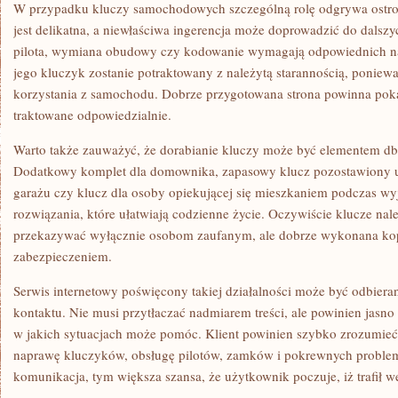
W przypadku kluczy samochodowych szczególną rolę odgrywa ostro
jest delikatna, a niewłaściwa ingerencja może doprowadzić do dals
pilota, wymiana obudowy czy kodowanie wymagają odpowiednich nar
jego kluczyk zostanie potraktowany z należytą starannością, poniew
korzystania z samochodu. Dobrze przygotowana strona powinna pokaz
traktowane odpowiedzialnie.
Warto także zauważyć, że dorabianie kluczy może być elementem db
Dodatkowy komplet dla domownika, zapasowy klucz pozostawiony u
garażu czy klucz dla osoby opiekującej się mieszkaniem podczas wy
rozwiązania, które ułatwiają codzienne życie. Oczywiście klucze na
przekazywać wyłącznie osobom zaufanym, ale dobrze wykonana ko
zabezpieczeniem.
Serwis internetowy poświęcony takiej działalności może być odbiera
kontaktu. Nie musi przytłaczać nadmiarem treści, ale powinien jasno
w jakich sytuacjach może pomóc. Klient powinien szybko zrozumieć,
naprawę kluczyków, obsługę pilotów, zamków i pokrewnych problemó
komunikacja, tym większa szansa, że użytkownik poczuje, iż trafił w