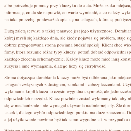
albo potrzebuje pomocy przy kluczyku do auta. Może szuka miejsca
informację, co da się naprawić, co warto wymienić, a co należy wy
na taką potrzebę, ponieważ skupia się na usługach, które są praktycz
Dużą zaletą serwisu o takiej tematyce jest jego użyteczność. Dorabian
której myśli się każdego dnia, ale kiedy pojawia się problem, staje s
dobrze przygotowana strona powinna budzić spokój. Klient chce wiedz
firmy, która rozumie różne typy kluczy, potrafi dobrać odpowiedni spo
każdego zlecenia schematycznie. Każdy klucz może mieć inną konstru
zużycia i inne wymagania, dlatego liczy się cierpliwość.
Strona dotycząca dorabiania kluczy może być odbierana jako miejsce
usługach związanych z dostępem, zamkami i zabezpieczeniami. Użyt
wykonanie kopii klucza to często wygodna czynność, ale jednocześ
odpowiednich narzędzi. Klucz powinien zostać wykonany tak, aby ni
się w mechanizmie i nie wymagał używania nadmiernej siły. Źle d
usterki, dlatego wybór odpowiedniego punktu ma duże znaczenie. D
a jej użytkowanie powinno być tak samo wygodne jak w przypadku o
Ważnym elementem takiej oferty jest również dorabianie kluczy sa