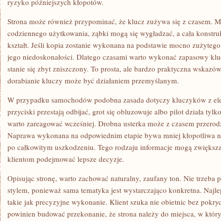
ryzyko późniejszych kłopotów.
Strona może również przypominać, że klucz zużywa się z czasem. Me
codziennego użytkowania, ząbki mogą się wygładzać, a cała konstru
kształt. Jeśli kopia zostanie wykonana na podstawie mocno zużyteg
jego niedoskonałości. Dlatego czasami warto wykonać zapasowy kluc
stanie się zbyt zniszczony. To prosta, ale bardzo praktyczna wskazów
dorabianie kluczy może być działaniem przemyślanym.
W przypadku samochodów podobna zasada dotyczy kluczyków z elek
przyciski przestają odbijać, grot się obluzowuje albo pilot działa tylko
warto zareagować wcześniej. Drobna usterka może z czasem przerod
Naprawa wykonana na odpowiednim etapie bywa mniej kłopotliwa ni
po całkowitym uszkodzeniu. Tego rodzaju informacje mogą zwiększa
klientom podejmować lepsze decyzje.
Opisując stronę, warto zachować naturalny, zaufany ton. Nie trzeba
stylem, ponieważ sama tematyka jest wystarczająco konkretna. Najlep
takie jak precyzyjne wykonanie. Klient szuka nie obietnic bez pokryc
powinien budować przekonanie, że strona należy do miejsca, w któr