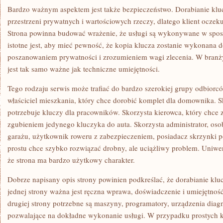
Bardzo ważnym aspektem jest także bezpieczeństwo. Dorabianie klu
przestrzeni prywatnych i wartościowych rzeczy, dlatego klient oczeku
Strona powinna budować wrażenie, że usługi są wykonywane w sposó
istotne jest, aby mieć pewność, że kopia klucza zostanie wykonana d
poszanowaniem prywatności i zrozumieniem wagi zlecenia. W branży
jest tak samo ważne jak techniczne umiejętności.
Tego rodzaju serwis może trafiać do bardzo szerokiej grupy odbiorcó
właściciel mieszkania, który chce dorobić komplet dla domownika. Sk
potrzebuje kluczy dla pracowników. Skorzysta kierowca, który chce 
zgubieniem jedynego kluczyka do auta. Skorzysta administrator, oso
garażu, użytkownik roweru z zabezpieczeniem, posiadacz skrzynki po
prostu chce szybko rozwiązać drobny, ale uciążliwy problem. Uniwers
że strona ma bardzo użytkowy charakter.
Dobrze napisany opis strony powinien podkreślać, że dorabianie kluc
jednej strony ważna jest ręczna wprawa, doświadczenie i umiejętnoś
drugiej strony potrzebne są maszyny, programatory, urządzenia diagn
pozwalające na dokładne wykonanie usługi. W przypadku prostych kl