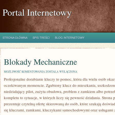
Portal Internetowy
STRONA GŁÓWNA
SPIS TREŚCI
BLOG INTERNETOWY
Blokady Mechaniczne
BLOKADY
MOŻLIWOŚĆ KOMENTOWANIA
ZOSTAŁA WYŁĄCZONA
MECHANICZNE
Profesjonalne dorabianie kluczy to pomoc, która dla wielu osób okaz
oczekiwanym momencie. Zgubiony klucz do mieszkania, uszkodzo
niedziałający pilot, zużyta obudowa, problem z zamkiem albo potr
kompletu to sytuacje, w których liczy się pewność działania. Strona
prezentuje czytelną ofertę skierowaną do osób, które szukają dośw
się kluczami, zamkami, kluczykami samochodowymi oraz usługami