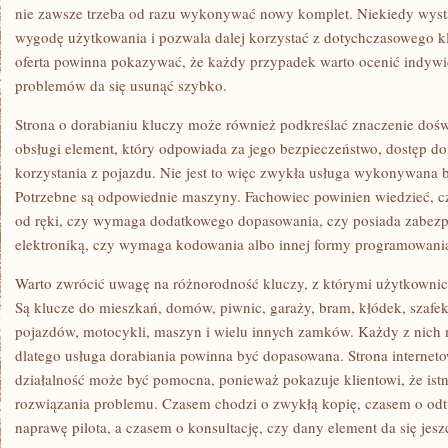
nie zawsze trzeba od razu wykonywać nowy komplet. Niekiedy wyst
wygodę użytkowania i pozwala dalej korzystać z dotychczasowego k
oferta powinna pokazywać, że każdy przypadek warto ocenić indywi
problemów da się usunąć szybko.
Strona o dorabianiu kluczy może również podkreślać znaczenie dośw
obsługi element, który odpowiada za jego bezpieczeństwo, dostęp d
korzystania z pojazdu. Nie jest to więc zwykła usługa wykonywana 
Potrzebne są odpowiednie maszyny. Fachowiec powinien wiedzieć, 
od ręki, czy wymaga dodatkowego dopasowania, czy posiada zabezpi
elektroniką, czy wymaga kodowania albo innej formy programowani
Warto zwrócić uwagę na różnorodność kluczy, z którymi użytkownicy
Są klucze do mieszkań, domów, piwnic, garaży, bram, kłódek, szafek,
pojazdów, motocykli, maszyn i wielu innych zamków. Każdy z nich
dlatego usługa dorabiania powinna być dopasowana. Strona interneto
działalność może być pomocna, ponieważ pokazuje klientowi, że istn
rozwiązania problemu. Czasem chodzi o zwykłą kopię, czasem o odt
naprawę pilota, a czasem o konsultację, czy dany element da się jesz