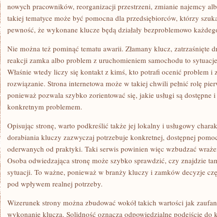
nowych pracowników, reorganizacji przestrzeni, zmianie najemcy a
takiej tematyce może być pomocna dla przedsiębiorców, którzy szukaj
pewność, że wykonane klucze będą działały bezproblemowo każdego
Nie można też pominąć tematu awarii. Złamany klucz, zatrzaśnięte d
reakcji zamka albo problem z uruchomieniem samochodu to sytuacje
Właśnie wtedy liczy się kontakt z kimś, kto potrafi ocenić problem 
rozwiązanie. Strona internetowa może w takiej chwili pełnić rolę pi
ponieważ pozwala szybko zorientować się, jakie usługi są dostępne i
konkretnym problemem.
Opisując stronę, warto podkreślić także jej lokalny i usługowy char
dorabiania kluczy zazwyczaj potrzebuje konkretnej, dostępnej pomoc
oderwanych od praktyki. Taki serwis powinien więc wzbudzać wraże
Osoba odwiedzająca stronę może szybko sprawdzić, czy znajdzie tam
sytuacji. To ważne, ponieważ w branży kluczy i zamków decyzje cz
pod wpływem realnej potrzeby.
Wizerunek strony można zbudować wokół takich wartości jak zaufan
wykonanie klucza. Solidność oznacza odpowiedzialne podejście do ka