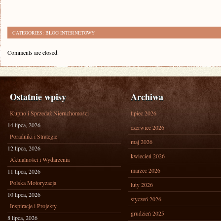
CATEGORIES:
BLOG INTERNETOWY
Comments are closed.
Ostatnie wpisy
Archiwa
Kupno i Sprzedaż Nieruchomości
lipiec 2026
14 lipca, 2026
czerwiec 2026
Poradniki i Strategie
maj 2026
12 lipca, 2026
kwiecień 2026
Aktualności i Wydarzenia
marzec 2026
11 lipca, 2026
Polska Motoryzacja
luty 2026
10 lipca, 2026
styczeń 2026
Inspiracje i Projekty
grudzień 2025
8 lipca, 2026