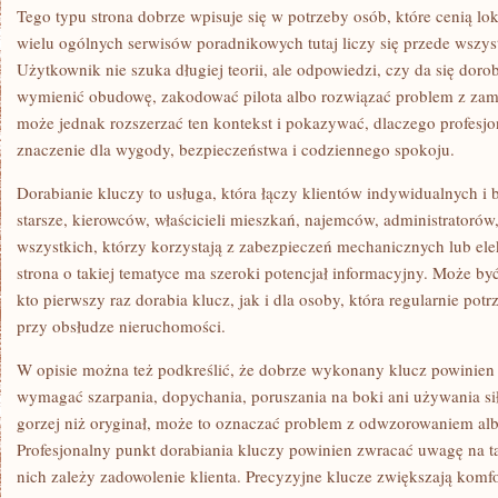
Tego typu strona dobrze wpisuje się w potrzeby osób, które cenią lo
wielu ogólnych serwisów poradnikowych tutaj liczy się przede wszys
Użytkownik nie szuka długiej teorii, ale odpowiedzi, czy da się doro
wymienić obudowę, zakodować pilota albo rozwiązać problem z zam
może jednak rozszerzać ten kontekst i pokazywać, dlaczego profesj
znaczenie dla wygody, bezpieczeństwa i codziennego spokoju.
Dorabianie kluczy to usługa, która łączy klientów indywidualnych i
starsze, kierowców, właścicieli mieszkań, najemców, administratorów
wszystkich, którzy korzystają z zabezpieczeń mechanicznych lub ele
strona o takiej tematyce ma szeroki potencjał informacyjny. Może b
kto pierwszy raz dorabia klucz, jak i dla osoby, która regularnie potr
przy obsłudze nieruchomości.
W opisie można też podkreślić, że dobrze wykonany klucz powinien
wymagać szarpania, dopychania, poruszania na boki ani używania siły
gorzej niż oryginał, może to oznaczać problem z odwzorowaniem al
Profesjonalny punkt dorabiania kluczy powinien zwracać uwagę na t
nich zależy zadowolenie klienta. Precyzyjne klucze zwiększają komfo