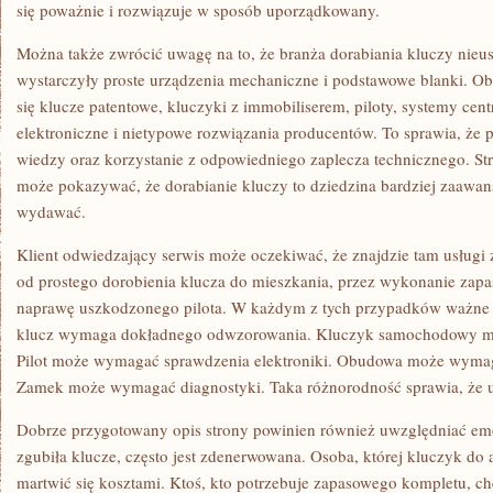
się poważnie i rozwiązuje w sposób uporządkowany.
Można także zwrócić uwagę na to, że branża dorabiania kluczy nieus
wystarczyły proste urządzenia mechaniczne i podstawowe blanki. Obe
się klucze patentowe, kluczyki z immobiliserem, piloty, systemy cen
elektroniczne i nietypowe rozwiązania producentów. To sprawia, że p
wiedzy oraz korzystanie z odpowiedniego zaplecza technicznego. S
może pokazywać, że dorabianie kluczy to dziedzina bardziej zaawan
wydawać.
Klient odwiedzający serwis może oczekiwać, że znajdzie tam usługi
od prostego dorobienia klucza do mieszkania, przez wykonanie zapa
naprawę uszkodzonego pilota. W każdym z tych przypadków ważne j
klucz wymaga dokładnego odwzorowania. Kluczyk samochodowy 
Pilot może wymagać sprawdzenia elektroniki. Obudowa może wymag
Zamek może wymagać diagnostyki. Taka różnorodność sprawia, że us
Dobrze przygotowany opis strony powinien również uwzględniać emoc
zgubiła klucze, często jest zdenerwowana. Osoba, której kluczyk do a
martwić się kosztami. Ktoś, kto potrzebuje zapasowego kompletu, 