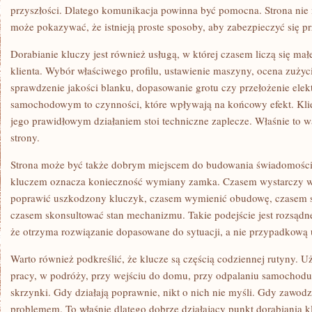
przyszłości. Dlatego komunikacja powinna być pomocna. Strona nie m
może pokazywać, że istnieją proste sposoby, aby zabezpieczyć się p
Dorabianie kluczy jest również usługą, w której czasem liczą się ma
klienta. Wybór właściwego profilu, ustawienie maszyny, ocena zużyci
sprawdzenie jakości blanku, dopasowanie grotu czy przełożenie elek
samochodowym to czynności, które wpływają na końcowy efekt. Klien
jego prawidłowym działaniem stoi techniczne zaplecze. Właśnie to 
strony.
Strona może być także dobrym miejscem do budowania świadomości,
kluczem oznacza konieczność wymiany zamka. Czasem wystarczy 
poprawić uszkodzony kluczyk, czasem wymienić obudowę, czasem spr
czasem skonsultować stan mechanizmu. Takie podejście jest rozsądne
że otrzyma rozwiązanie dopasowane do sytuacji, a nie przypadkową 
Warto również podkreślić, że klucze są częścią codziennej rutyny. U
pracy, w podróży, przy wejściu do domu, przy odpalaniu samochodu,
skrzynki. Gdy działają poprawnie, nikt o nich nie myśli. Gdy zawodzą
problemem. To właśnie dlatego dobrze działający punkt dorabiania k