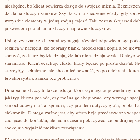
niezbędne, bo klient powierza dostęp do swojego mienia. Bezpiecz
działania kluczy i zamków. Szybkość ma znaczenie wtedy, gdy sprawa
wszystkie elementy w jedną spójną całość. Taki zestaw skojarzeń dob
poświęconej dorabianiu kluczy i naprawie kluczyków.
Usługi związane z kluczami wymagają również odpowiedniego podejś
różnica w nacięciu, źle dobrany blank, niedokładna kopia albo nie
sprawić, że klucz będzie działał źle lub nie zadziała wcale. Dlatego w
staranność. Klient oczekuje efektu, który będzie po prostu działał. 
szczegóły techniczne, ale chce mieć pewność, że po odebraniu kluc
lub skorzysta z zamka bez problemów.
Dorabianie kluczy to także usługa, która wymaga odpowiedniego dor
jaki typ klucza posiada, czy można go skopiować, czy wymaga specj
samochodowy ma transponder, czy problem dotyczy grotu, pilota, ba
elektroniki. Dlatego ważne jest, aby oferta była przedstawiona w sp
zachęcać do kontaktu, ale jednocześnie pokazywać, że po drugiej stron
spokojnie wyjaśnić możliwe rozwiązania.
W opisie takiej witryny można zaznaczyć, że dorabianie kluczy jest 