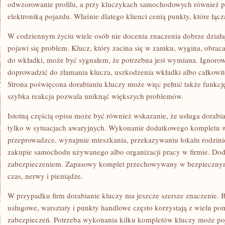
odwzorowanie profilu, a przy kluczykach samochodowych również 
elektroniką pojazdu. Właśnie dlatego klienci cenią punkty, które łąc
W codziennym życiu wiele osób nie docenia znaczenia dobrze działa
pojawi się problem. Klucz, który zacina się w zamku, wygina, obrac
do wkładki, może być sygnałem, że potrzebna jest wymiana. Ignoro
doprowadzić do złamania klucza, uszkodzenia wkładki albo całkowi
Strona poświęcona dorabianiu kluczy może więc pełnić także funkcj
szybka reakcja pozwala uniknąć większych problemów.
Istotną częścią opisu może być również wskazanie, że usługa dorabi
tylko w sytuacjach awaryjnych. Wykonanie dodatkowego kompletu 
przeprowadzce, wynajmie mieszkania, przekazywaniu lokalu rodzini
zakupie samochodu używanego albo organizacji pracy w firmie. Do
zabezpieczeniem. Zapasowy komplet przechowywany w bezpiecznym
czas, nerwy i pieniądze.
W przypadku firm dorabianie kluczy ma jeszcze szersze znaczenie. B
usługowe, warsztaty i punkty handlowe często korzystają z wielu pom
zabezpieczeń. Potrzeba wykonania kilku kompletów kluczy może poj