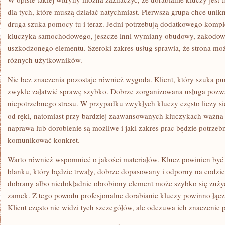
dla tych, które muszą działać natychmiast. Pierwsza grupa chce uni
druga szuka pomocy tu i teraz. Jedni potrzebują dodatkowego komp
kluczyka samochodowego, jeszcze inni wymiany obudowy, zakodowa
uszkodzonego elementu. Szeroki zakres usług sprawia, że strona moż
różnych użytkowników.
Nie bez znaczenia pozostaje również wygoda. Klient, który szuka pu
zwykle załatwić sprawę szybko. Dobrze zorganizowana usługa pozwa
niepotrzebnego stresu. W przypadku zwykłych kluczy często liczy s
od ręki, natomiast przy bardziej zaawansowanych kluczykach ważna j
naprawa lub dorobienie są możliwe i jaki zakres prac będzie potrzeb
komunikować konkret.
Warto również wspomnieć o jakości materiałów. Klucz powinien by
blanku, który będzie trwały, dobrze dopasowany i odporny na codzie
dobrany albo niedokładnie obrobiony element może szybko się zużyć
zamek. Z tego powodu profesjonalne dorabianie kluczy powinno łąc
Klient często nie widzi tych szczegółów, ale odczuwa ich znaczenie