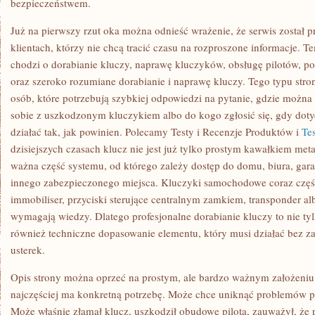
bezpieczeństwem.
Już na pierwszy rzut oka można odnieść wrażenie, że serwis został 
klientach, którzy nie chcą tracić czasu na rozproszone informacje. T
chodzi o dorabianie kluczy, naprawę kluczyków, obsługę pilotów,
oraz szeroko rozumiane dorabianie i naprawę kluczy. Tego typu stron
osób, które potrzebują szybkiej odpowiedzi na pytanie, gdzie można
sobie z uszkodzonym kluczykiem albo do kogo zgłosić się, gdy dot
działać tak, jak powinien. Polecamy Testy i Recenzje Produktów i
Te
dzisiejszych czasach klucz nie jest już tylko prostym kawałkiem met
ważna część systemu, od którego zależy dostęp do domu, biura, gar
innego zabezpieczonego miejsca. Kluczyki samochodowe coraz części
immobiliser, przyciski sterujące centralnym zamkiem, transponder al
wymagają wiedzy. Dlatego profesjonalne dorabianie kluczy to nie ty
również techniczne dopasowanie elementu, który musi działać bez z
usterek.
Opis strony można oprzeć na prostym, ale bardzo ważnym założeniu: k
najczęściej ma konkretną potrzebę. Może chce uniknąć problemów p
Może właśnie złamał klucz, uszkodził obudowę pilota, zauważył, że pr