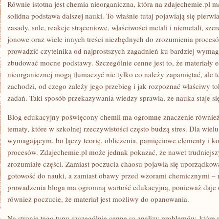
Równie istotna jest chemia nieorganiczna, która na zdajechemie.pl 
solidna podstawa dalszej nauki. To właśnie tutaj pojawiają się pierwia
zasady, sole, reakcje strąceniowe, właściwości metali i niemetali, sz
jonowe oraz wiele innych treści niezbędnych do zrozumienia proce
prowadzić czytelnika od najprostszych zagadnień ku bardziej wym
zbudować mocne podstawy. Szczególnie cenne jest to, że materiały 
nieorganicznej mogą tłumaczyć nie tylko co należy zapamiętać, ale 
zachodzi, od czego zależy jego przebieg i jak rozpoznać właściwy 
zadań. Taki sposób przekazywania wiedzy sprawia, że nauka staje si
Blog edukacyjny poświęcony chemii ma ogromne znaczenie również d
tematy, które w szkolnej rzeczywistości często budzą stres. Dla wie
wymagającym, bo łączy teorię, obliczenia, pamięciowe elementy i k
procesów. Zdajechemie.pl może jednak pokazać, że nawet trudniejszy
zrozumiałe części. Zamiast poczucia chaosu pojawia się uporządkowa
gotowość do nauki, a zamiast obawy przed wzorami chemicznymi – r
prowadzenia bloga ma ogromną wartość edukacyjną, ponieważ daje o
również poczucie, że materiał jest możliwy do opanowania.
Na stronie tego typu szczególnie cenne są analizy problemów, które