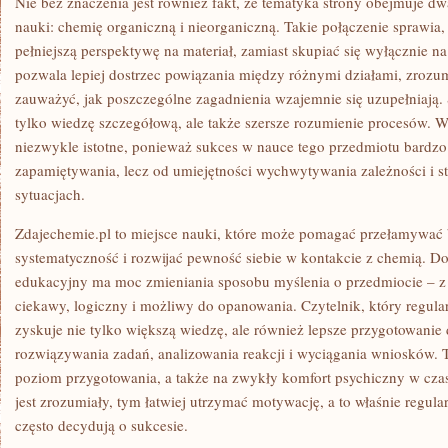
Nie bez znaczenia jest również fakt, że tematyka strony obejmuje 
nauki: chemię organiczną i nieorganiczną. Takie połączenie sprawia
pełniejszą perspektywę na materiał, zamiast skupiać się wyłącznie 
pozwala lepiej dostrzec powiązania między różnymi działami, zrozu
zauważyć, jak poszczególne zagadnienia wzajemnie się uzupełniają.
tylko wiedzę szczegółową, ale także szersze rozumienie procesów. W
niezwykle istotne, ponieważ sukces w nauce tego przedmiotu bardzo
zapamiętywania, lecz od umiejętności wychwytywania zależności i 
sytuacjach.
Zdajechemie.pl to miejsce nauki, które może pomagać przełamywać 
systematyczność i rozwijać pewność siebie w kontakcie z chemią. D
edukacyjny ma moc zmieniania sposobu myślenia o przedmiocie – z t
ciekawy, logiczny i możliwy do opanowania. Czytelnik, który regularn
zyskuje nie tylko większą wiedzę, ale również lepsze przygotowani
rozwiązywania zadań, analizowania reakcji i wyciągania wniosków. 
poziom przygotowania, a także na zwykły komfort psychiczny w czasi
jest zrozumiały, tym łatwiej utrzymać motywację, a to właśnie regula
często decydują o sukcesie.