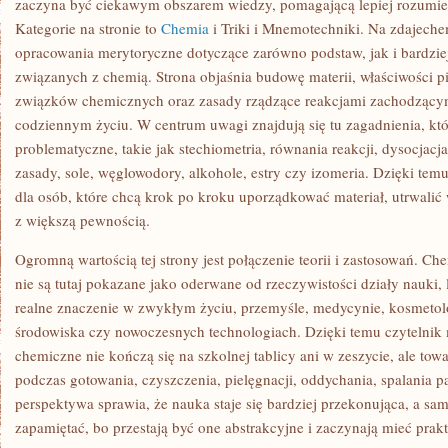
zaczyna być ciekawym obszarem wiedzy, pomagającą lepiej rozumieć
Kategorie na stronie to
Chemia
i Triki i Mnemotechniki. Na zdajeche
opracowania merytoryczne dotyczące zarówno podstaw, jak i bardzie
związanych z chemią. Strona objaśnia budowę materii, właściwości p
związków chemicznych oraz zasady rządzące reakcjami zachodzącym
codziennym życiu. W centrum uwagi znajdują się tu zagadnienia, kt
problematyczne, takie jak stechiometria, równania reakcji, dysocjacja
zasady, sole, węglowodory, alkohole, estry czy izomeria. Dzięki tem
dla osób, które chcą krok po kroku uporządkować materiał, utrwalić
z większą pewnością.
Ogromną wartością tej strony jest połączenie teorii i zastosowań. Ch
nie są tutaj pokazane jako oderwane od rzeczywistości działy nauki, 
realne znaczenie w zwykłym życiu, przemyśle, medycynie, kosmetolo
środowiska czy nowoczesnych technologiach. Dzięki temu czytelnik 
chemiczne nie kończą się na szkolnej tablicy ani w zeszycie, ale to
podczas gotowania, czyszczenia, pielęgnacji, oddychania, spalania pa
perspektywa sprawia, że nauka staje się bardziej przekonująca, a sam
zapamiętać, bo przestają być one abstrakcyjne i zaczynają mieć prak