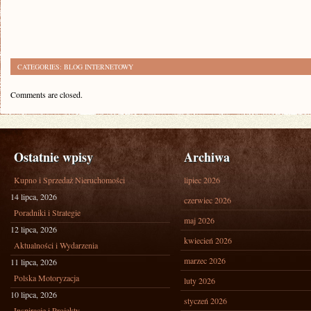
CATEGORIES:
BLOG INTERNETOWY
Comments are closed.
Ostatnie wpisy
Archiwa
Kupno i Sprzedaż Nieruchomości
lipiec 2026
14 lipca, 2026
czerwiec 2026
Poradniki i Strategie
maj 2026
12 lipca, 2026
kwiecień 2026
Aktualności i Wydarzenia
marzec 2026
11 lipca, 2026
Polska Motoryzacja
luty 2026
10 lipca, 2026
styczeń 2026
Inspiracje i Projekty