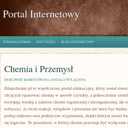
Portal Internetowy
STRONA GŁÓWNA
SPIS TREŚCI
BLOG INTERNETOWY
Chemia i Przemysł
CHEMIA
MOŻLIWOŚĆ KOMENTOWANIA
ZOSTAŁA WYŁĄCZONA
I
Zdajechemie.pl to współczesny portal edukacyjny, który został stwo
PRZEMYSŁ
chcących opanować chemię w sposób czytelny, a jednocześnie rzeteln
rozwijają wiedzę z zakresu chemii organicznej i nieorganicznej, ale 
zobaczyć, że świat reakcji, związków i przemian nie musi być trudny.
podręcznikowa oraz praktyczne wyjaśnienia, dzięki którym nawet bar
się logiczne. To przestrzeń, w której chemia przestaje być wyłącznie 