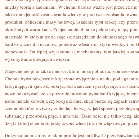
między teorią a zadaniami. W chemii bardzo ważne jest przecież nie t
także umiejętność zastosowania wiedzy w praktyce: zapisania równan
produktu, obliczenia masy molowej, ustalenia typu reakcji czy prze
określonych warunkach. Zdajechemie.pl może pełnić rolę mapy poma
materiale, w którym teoria staje się narzędziem do skutecznego ro
bardzo ważne dla uczniów, ponieważ właśnie na styku wiedzy i prakty
niepewność. Im lepiej wyjaśnione są mechanizmy, tym łatwiej o sam
wykonywanie kolejnych ćwiczeń.
Zdajechemie.pl to także miejsce, które może pobudzać zainteresowa
Chemia bywa niesłusznie kojarzona wyłącznie z nauką pod egzamin,
fascynujących zjawisk, odkryć, doświadczeń i praktycznych zastoso
może pokazywać, że za pozornie prostymi pytaniami kryją się intere
jedne metale korodują szybciej niż inne, skąd bierze się zapach estrów
czemu niektóre roztwory zmieniają barwę, w jaki sposób przebiega 
substancje przewodzą prąd, a inne nie. Takie treści nie tylko uczą, a
dzięki której chemia staje się czymś więcej niż obowiązkowym prz
Dużym atutem strony o takim profilu jest możliwość przedstawiania 