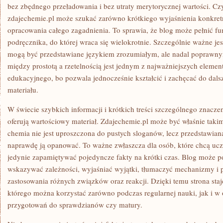
bez zbędnego przeładowania i bez utraty merytorycznej wartości. Cz
zdajechemie.pl może szukać zarówno krótkiego wyjaśnienia konkretn
opracowania całego zagadnienia. To sprawia, że blog może pełnić fu
podręcznika, do której wraca się wielokrotnie. Szczególnie ważne jest 
mogą być przedstawiane językiem zrozumiałym, ale nadal poprawny
między prostotą a rzetelnością jest jednym z najważniejszych eleme
edukacyjnego, bo pozwala jednocześnie kształcić i zachęcać do dal
materiału.
W świecie szybkich informacji i krótkich treści szczególnego znaczen
oferują wartościowy materiał. Zdajechemie.pl może być właśnie taki
chemia nie jest uproszczona do pustych sloganów, lecz przedstawia
naprawdę ją opanować. To ważne zwłaszcza dla osób, które chcą uczy
jedynie zapamiętywać pojedyncze fakty na krótki czas. Blog może p
wskazywać zależności, wyjaśniać wyjątki, tłumaczyć mechanizmy i
zastosowania różnych związków oraz reakcji. Dzięki temu strona sta
którego można korzystać zarówno podczas regularnej nauki, jak i w
przygotowań do sprawdzianów czy matury.