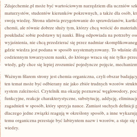
Zdajechemie.pl może być wartościowym narzędziem dla uczniów szko
maturzystów, studentów kierunków pokrewnych, a także dla osób, któ
swoją wiedzę. Strona ułatwia przygotowanie do sprawdzianów, kart
chemii, ale równie dobrze służy tym, którzy chcą wrócić do materiał
poukładać sobie podstawy tej nauki. Blog odpowiada na potrzeby os
wyjaśnienia, nie chcą przedzierać się przez nadmiar skomplikowanego
gdzie wiedza jest podana w sposób usystematyzowany. To właśnie dla
codziennym towarzyszem nauki, do którego wraca się nie tylko prz
wtedy, gdy chce się lepiej zrozumieć pojedyncze pojęcie, mechanizm
Ważnym filarem strony jest chemia organiczna, czyli obszar badając
ten temat może być odbierany nie jako zbiór trudnych wzorów struktu
system zależności. Czytelnik ma okazję poznawać węglowodory, p
funkcyjne, reakcje charakterystyczne, substytucję, addycję, eliminacj
zagadnień w sposób, który sprzyja nauce. Zamiast suchych definicji p
dlaczego jedne związki reagują w określony sposób, a inne wykazuj
temu organiczna przestaje być labiryntem nazw i wzorów, a staje s
wiedzy.