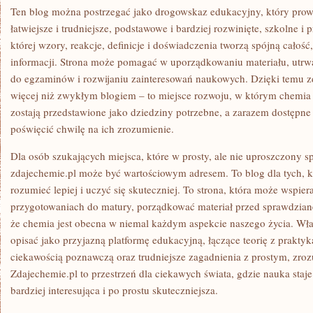
Ten blog można postrzegać jako drogowskaz edukacyjny, który prow
łatwiejsze i trudniejsze, podstawowe i bardziej rozwinięte, szkolne i p
której wzory, reakcje, definicje i doświadczenia tworzą spójną całoś
informacji. Strona może pomagać w uporządkowaniu materiału, utrw
do egzaminów i rozwijaniu zainteresowań naukowych. Dzięki temu zd
więcej niż zwykłym blogiem – to miejsce rozwoju, w którym chemia 
zostają przedstawione jako dziedziny potrzebne, a zarazem dostępne
poświęcić chwilę na ich zrozumienie.
Dla osób szukających miejsca, które w prosty, ale nie uproszczony 
zdajechemie.pl może być wartościowym adresem. To blog dla tych, k
rozumieć lepiej i uczyć się skuteczniej. To strona, która może wspi
przygotowaniach do matury, porządkować materiał przed sprawdzian
że chemia jest obecna w niemal każdym aspekcie naszego życia. Wła
opisać jako przyjazną platformę edukacyjną, łączące teorię z prakty
ciekawością poznawczą oraz trudniejsze zagadnienia z prostym, zr
Zdajechemie.pl to przestrzeń dla ciekawych świata, gdzie nauka staj
bardziej interesująca i po prostu skuteczniejsza.