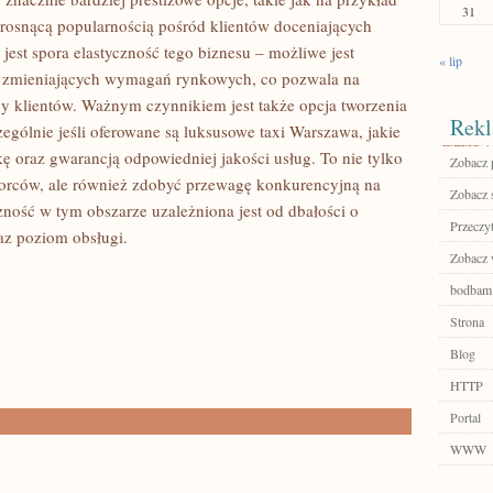
31
ię rosnącą popularnością pośród klientów doceniających
est spora elastyczność tego biznesu – możliwe jest
« lip
ię zmieniających wymagań rynkowych, co pozwala na
y klientów. Ważnym czynnikiem jest także opcja tworzenia
Rekl
ególnie jeśli oferowane są luksusowe taxi Warszawa, jakie
 oraz gwarancją odpowiedniej jakości usług. To nie tylko
Zobacz 
iorców, ale również zdobyć przewagę konkurencyjną na
Zobacz 
zność w tym obszarze uzależniona jest od dbałości o
Przeczyt
az poziom obsługi.
Zobacz w
bodbam.
Strona
Blog
HTTP
Portal
WWW