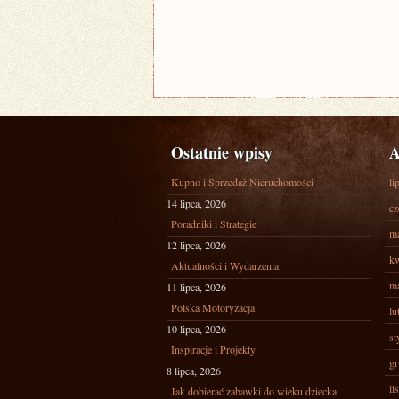
Ostatnie wpisy
A
Kupno i Sprzedaż Nieruchomości
li
14 lipca, 2026
cz
Poradniki i Strategie
ma
12 lipca, 2026
kw
Aktualności i Wydarzenia
ma
11 lipca, 2026
Polska Motoryzacja
lu
10 lipca, 2026
st
Inspiracje i Projekty
gr
8 lipca, 2026
li
Jak dobierać zabawki do wieku dziecka