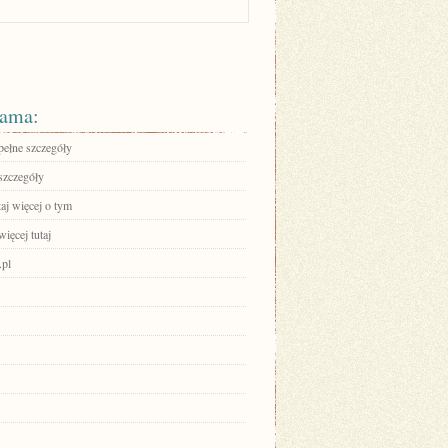
ama:
pełne szczegóły
szczegóły
aj więcej o tym
ięcej tutaj
pl