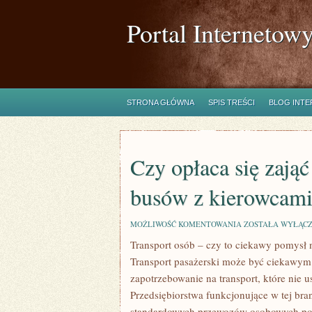
Portal Internetow
STRONA GŁÓWNA
SPIS TREŚCI
BLOG INT
Czy opłaca się zają
busów z kierowcam
CZY
MOŻLIWOŚĆ KOMENTOWANIA
ZOSTAŁA WYŁĄC
OPŁACA
Transport osób – czy to ciekawy pomysł 
SIĘ
ZAJĄĆ
Transport pasażerski może być ciekawym 
WYNAJMOWANIE
AUT
zapotrzebowanie na transport, które nie 
I
Przedsiębiorstwa funkcjonujące w tej br
BUSÓW
Z
standardowych przewozów osobowych po zn