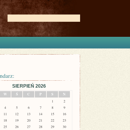
ndarz:
SIERPIEŃ 2026
W
Ś
C
P
S
N
1
2
4
5
6
7
8
9
11
12
13
14
15
16
18
19
20
21
22
23
25
26
27
28
29
30