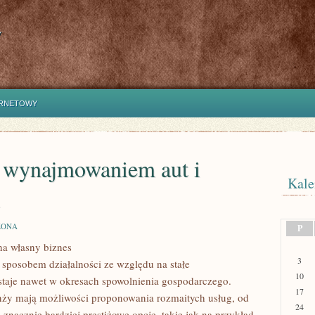
y
ERNETOWY
ć wynajmowaniem aut i
Kale
i
ZONA
P
na własny biznes
3
sposobem działalności ze względu na stałe
M
10
ustaje nawet w okresach spowolnienia gospodarczego.
17
anży mają możliwości proponowania rozmaitych usług, od
24
acznie bardziej prestiżowe opcje, takie jak na przykład