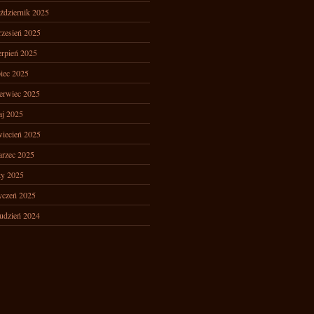
ździernik 2025
zesień 2025
erpień 2025
piec 2025
erwiec 2025
j 2025
iecień 2025
rzec 2025
ty 2025
yczeń 2025
udzień 2024