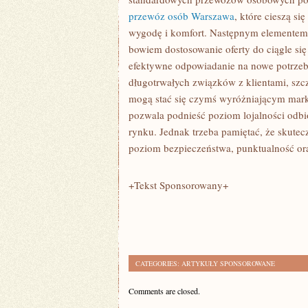
KIEROWCAMI
przewóz osób Warszawa
, które cieszą s
wygodę i komfort. Następnym elementem j
bowiem dostosowanie oferty do ciągle s
efektywne odpowiadanie na nowe potrzeb
długotrwałych związków z klientami, szcz
mogą stać się czymś wyróżniającym markę
pozwala podnieść poziom lojalności odb
rynku. Jednak trzeba pamiętać, że skutec
poziom bezpieczeństwa, punktualność or
+Tekst Sponsorowany+
CATEGORIES:
ARTYKUŁY SPONSOROWANE
Comments are closed.