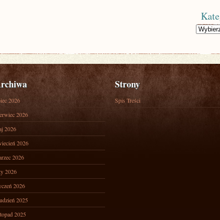
Kate
Kategorie
rchiwa
Strony
piec 2026
Spis Treści
erwiec 2026
j 2026
iecień 2026
rzec 2026
ty 2026
yczeń 2026
udzień 2025
stopad 2025