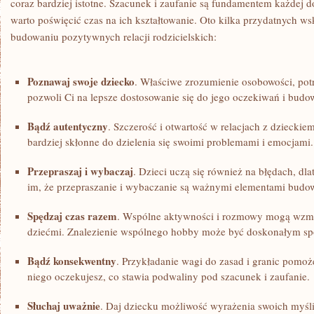
coraz ⁤bardziej istotne. Szacunek⁤ i zaufanie są fundamentem każdej do
warto poświęcić czas na ich kształtowanie. Oto kilka przydatnych w
budowaniu ​pozytywnych relacji rodzicielskich:
Poznawaj swoje‍ dziecko
. ⁤Właściwe⁣ zrozumienie ⁢osobowości, pot
pozwoli Ci na lepsze dostosowanie się do jego oczekiwań i budow
Bądź autentyczny
. ‍Szczerość i otwartość w relacjach z dzieckiem
bardziej skłonne do ⁤dzielenia się swoimi problemami i emocjami.
Przepraszaj i wybaczaj
. Dzieci uczą się ⁤również na błędach, dl
im,⁤ że przepraszanie i wybaczanie są ważnymi elementami budow
Spędzaj czas ⁣razem
.​ Wspólne​ aktywności i rozmowy mogą wzmo
dziećmi. Znalezienie wspólnego hobby może być doskonałym​ sp
Bądź konsekwentny
. Przykładanie wagi do zasad i ⁤granic pomoż
niego oczekujesz,⁢ co stawia podwaliny ⁤pod szacunek i⁣ zaufanie.
Słuchaj uważnie
. Daj dziecku możliwość wyrażenia swoich ⁤myśli