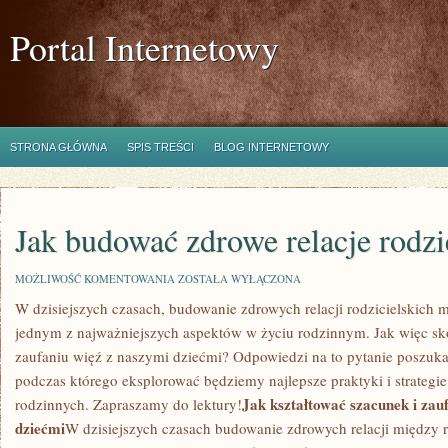
Portal Internetowy
STRONA GŁÓWNA
SPIS TREŚCI
BLOG INTERNETOWY
Jak budować zdrowe relacje rodzi
JAK
MOŻLIWOŚĆ KOMENTOWANIA
ZOSTAŁA WYŁĄCZONA
BUDOWAĆ
W dzisiejszych czasach, budowanie zdrowych relacji rodzicielskich m
ZDROWE
RELACJE
jednym z najważniejszych aspektów w życiu rodzinnym. ⁣Jak ⁢więc sk
RODZICIELSKIE
‍zaufaniu więź z naszymi dziećmi? Odpowiedzi na​ to pytanie poszuka
podczas którego eksplorować ⁢będziemy najlepsze‌ praktyki i strategi
Jak kształtować szacunek i zau
rodzinnych. Zapraszamy do lektury!
dziećmi
W dzisiejszych ⁢czasach‌ budowanie zdrowych relacji między ro