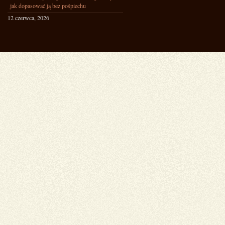
jak dopasować ją bez pośpiechu
12 czerwca, 2026