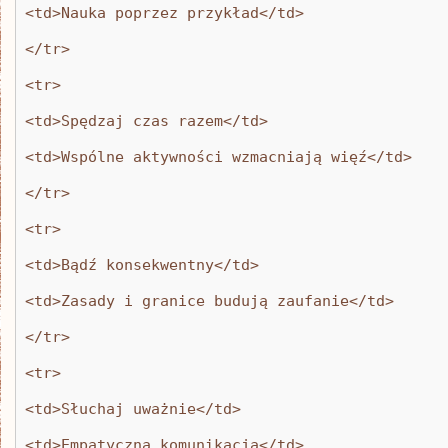
<td>Nauka poprzez przykład</td>
</tr>
<tr>
<td>Spędzaj czas razem</td>
<td>Wspólne aktywności wzmacniają więź</td>
</tr>
<tr>
<td>Bądź konsekwentny</td>
<td>Zasady i granice budują zaufanie</td>
</tr>
<tr>
<td>Słuchaj uważnie</td>
<td>Empatyczna komunikacja</td>