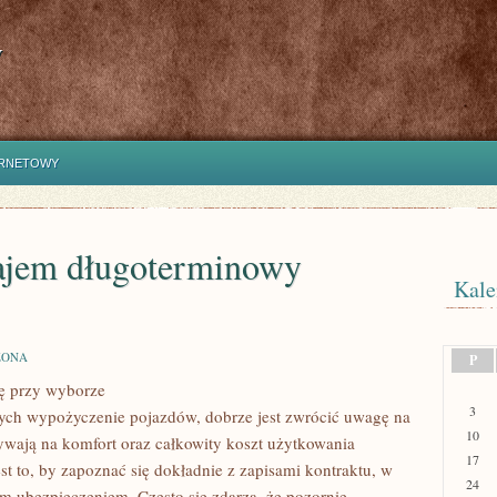
y
ERNETOWY
ajem długoterminowy
Kale
ZONA
P
ę przy wyborze
3
ących wypożyczenie pojazdów, dobrze jest zwrócić uwagę na
WY
10
ywają na komfort oraz całkowity koszt użytkowania
17
st to, by zapoznać się dokładnie z zapisami kontraktu, w
24
m ubezpieczeniem. Często się zdarza, że pozornie