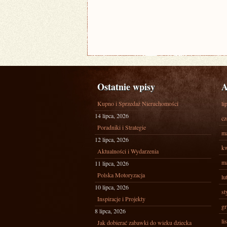
Ostatnie wpisy
A
Kupno i Sprzedaż Nieruchomości
li
14 lipca, 2026
cz
Poradniki i Strategie
ma
12 lipca, 2026
kw
Aktualności i Wydarzenia
ma
11 lipca, 2026
Polska Motoryzacja
lu
10 lipca, 2026
st
Inspiracje i Projekty
gr
8 lipca, 2026
li
Jak dobierać zabawki do wieku dziecka