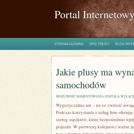
Portal Internetow
STRONA GŁÓWNA
SPIS TREŚCI
BLOG INT
Jakie plusy ma wyn
samochodów
JAKIE
MOŻLIWOŚĆ KOMENTOWANIA
ZOSTAŁA WYŁĄC
PLUSY
Wypożyczalnia aut – na co zwrócić uwag
MA
WYNAJEM
Podczas korzystania z usług firm oferuj
DŁUGOTERMINO
SAMOCHODÓW
szereg aspektów, które bezpośrednio wpł
pojazdu. W pierwszej kolejności ważne je
tym z limitem kilometrów oraz posiadany