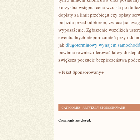
korzystna wstępna cena wzrasta po dolicz
dopłaty za limit przebiegu czy opłaty se
pojazdu przed odbiorem, zwracając uwagę
wyposażenie. Zgłoszenie wszelkich uste
ewentualnych nieporozumień przy oddaniu 
jak
długoterminowy wynajem samochod
powinna również oferować łatwy dostęp do
zwiększa poczucie bezpieczeństwa podcz
+Tekst Sponsorowany+
CATEGORIES:
ARTYKUŁY SPONSOROWANE
Comments are closed.