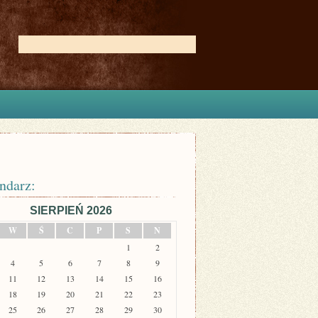
ndarz:
SIERPIEŃ 2026
W
Ś
C
P
S
N
1
2
4
5
6
7
8
9
11
12
13
14
15
16
18
19
20
21
22
23
25
26
27
28
29
30