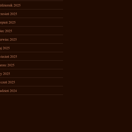
ździernik 2025
zesień 2025
erpień 2025
piec 2025
erwiec 2025
j 2025
iecień 2025
rzec 2025
ty 2025
yczeń 2025
udzień 2024