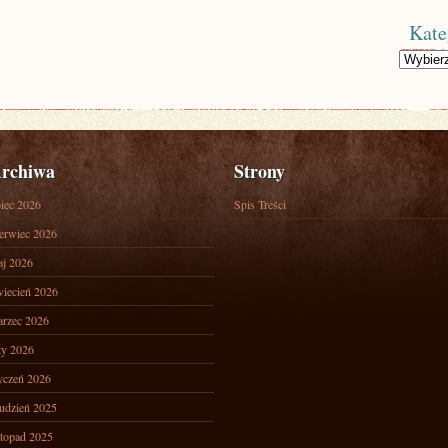
Kate
Kategorie
rchiwa
Strony
piec 2026
Spis Treści
erwiec 2026
j 2026
iecień 2026
rzec 2026
ty 2026
yczeń 2026
udzień 2025
stopad 2025