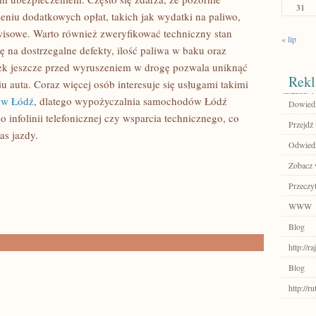
31
eniu dodatkowych opłat, takich jak wydatki na paliwo,
rwisowe. Warto również zweryfikować techniczny stan
« lip
 na dostrzegalne defekty, ilość paliwa w baku oraz
rek jeszcze przed wyruszeniem w drogę pozwala uniknąć
Rekl
auta. Coraz więcej osób interesuje się usługami takimi
ów Łódź
, dlatego wypożyczalnia samochodów Łódź
Dowiedz 
 infolinii telefonicznej czy wsparcia technicznego, co
Przejdź 
as jazdy.
Odwiedź
Zobacz w
Przeczyt
WWW
Blog
http://r
Blog
http://r