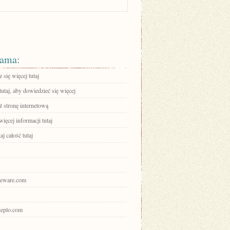
ama:
się więcej tutaj
tutaj, aby dowiedzieć się więcej
 stronę internetową
ięcej informacji tutaj
aj całość tutaj
ajeware.com
uteplo.com