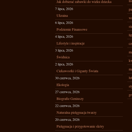
li
Jak dobierać zabawki do wieku dziecka
7 lipca, 2026
pa
Ukraina
wr
6 lipca, 2026
si
Podziemie Finansowe
li
4 lipca, 2026
Lifestyle i inspiracje
cz
3 lipca, 2026
ma
Świdnica
kw
2 lipca, 2026
ma
Ciekawostki i Giganty Świata
lu
30 czerwca, 2026
Ekologia
st
27 czerwca, 2026
gr
Biografie Geniuszy
22 czerwca, 2026
Naturalna pielęgnacja twarzy
20 czerwca, 2026
Pielęgnacja i przygotowanie skóry