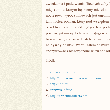
zwiedzania i podziwiania ślicznych zabyt
miejscem, w którym będziemy mieszkali 
noclegowo wypoczynkowych jest ogromny
tani nocleg poznań, który pod względem 
oczekiwania wielu osób będących w podró
poznań, jakimi są dodatkowe usługi wlicz
basenu, zorganizować hostels poznan czy t
na pyszny posiłek. Warto, zatem poszukać
spożytkować zaoszczędzone w ten sposób 
źródło:
———————————
1.
zobacz poradnik
2.
http://china-businessaviation.com
3.
artykuł tutaj
4.
sprawdź ofertę
5.
http://christkindlfest.com