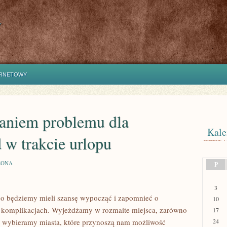
y
ERNETOWY
aniem problemu dla
Kale
 w trakcie urlopu
ZONA
P
3
ego będziemy mieli szansę wypocząć i zapomnieć o
10
 komplikacjach. Wyjeżdżamy w rozmaite miejsca, zarówno
17
edy wybieramy miasta, które przynoszą nam możliwość
24