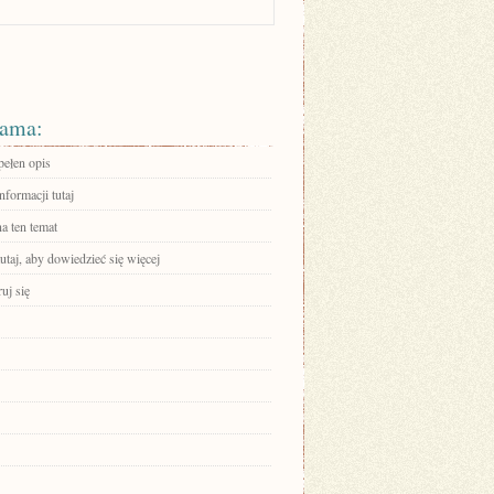
ama:
pełen opis
nformacji tutaj
a ten temat
tutaj, aby dowiedzieć się więcej
ruj się