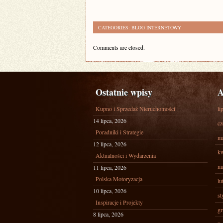
CATEGORIES:
BLOG INTERNETOWY
Comments are closed.
Ostatnie wpisy
A
Kupno i Sprzedaż Nieruchomości
li
14 lipca, 2026
cz
Poradniki i Strategie
ma
12 lipca, 2026
kw
Aktualności i Wydarzenia
ma
11 lipca, 2026
Polska Motoryzacja
lu
10 lipca, 2026
st
Inspiracje i Projekty
gr
8 lipca, 2026