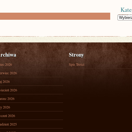
Kate
Kategorie
rchiwa
Strony
piec 2026
Spis Treści
erwiec 2026
j 2026
iecień 2026
rzec 2026
ty 2026
yczeń 2026
udzień 2025