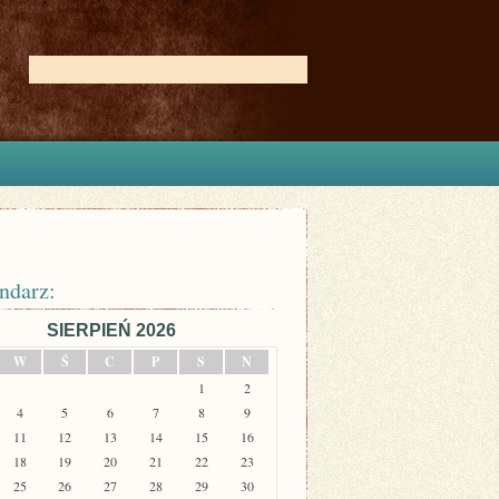
ndarz:
SIERPIEŃ 2026
W
Ś
C
P
S
N
1
2
4
5
6
7
8
9
11
12
13
14
15
16
18
19
20
21
22
23
25
26
27
28
29
30