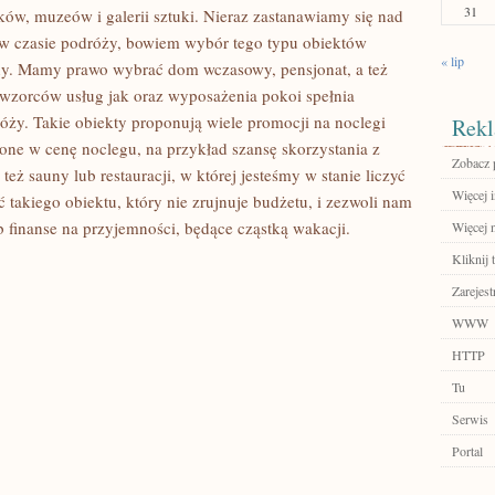
31
ków, muzeów i galerii sztuki. Nieraz zastanawiamy się nad
w czasie podróży, bowiem wybór tego typu obiektów
« lip
. Mamy prawo wybrać dom wczasowy, pensjonat, a też
wzorców usług jak oraz wyposażenia pokoi spełnia
ży. Takie obiekty proponują wiele promocji na noclegi
Rekl
one w cenę noclegu, na przykład szansę skorzystania z
Zobacz 
eż sauny lub restauracji, w której jesteśmy w stanie liczyć
Więcej i
 takiego obiektu, który nie zrujnuje budżetu, i zezwoli nam
finanse na przyjemności, będące cząstką wakacji.
Więcej n
Kliknij 
Zarejest
WWW
HTTP
Tu
Serwis
Portal