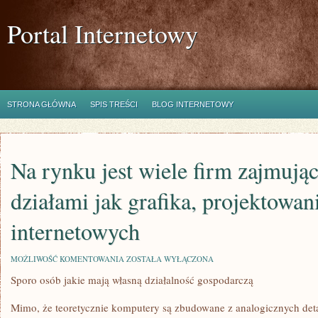
Portal Internetowy
STRONA GŁÓWNA
SPIS TREŚCI
BLOG INTERNETOWY
Na rynku jest wiele firm zajmując
działami jak grafika, projektowan
internetowych
NA
MOŻLIWOŚĆ KOMENTOWANIA
ZOSTAŁA WYŁĄCZONA
RYNKU
Sporo osób jakie mają własną działalność gospodarczą
JEST
WIELE
FIRM
Mimo, że teoretycznie komputery są zbudowane z analogicznych det
ZAJMUJĄCYCH