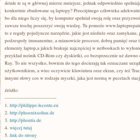
SIĘ
detale te są w głównej mierze mniejsze, jednak odpowiednio spełniaj
TAKIMI
konkretnie zbudowane są laptopy? Przeciętnego człowieka adekwatnie
DZIAŁAMI
JAK
bo dla niego liczy się, by komputer spełniał swoją rolę oraz przyzwo
GRAFIKA,
zawsze trochę poszerzyć swoją wiedzę. Tu pomoże www.laptoprepairce
PROJEKTOWANIE
STRON
to z reguły pojedyncze narzędzie, jakie jest nieduże oraz zamykane,
INTERNETOWYCH
podzespoły immanentne, a mianowicie procesor, dobrą pamięć oraz t
elementy laptop,a jakich brakuje najczęściej w netbookach to wyłoni
przykład nośnik CD-Rom czy dyskietki, co bezsprzecznie uż dawno 
Ray. To nie wszystko, bowiem do tego docierają tak oznaczane urzą
użytkownikiem, a wiec oczywicie klawiatura oraz ekran, czy też Tra
innymi słowy cos w rodzaju myszki, jaka jest normą w pecetach stac
źródło:
———————————
1.
http://philippe-leconte.eu
2.
http://phoenixsoltau.de
3.
http://phontis.de
4.
więcej tutaj
5.
link do strony