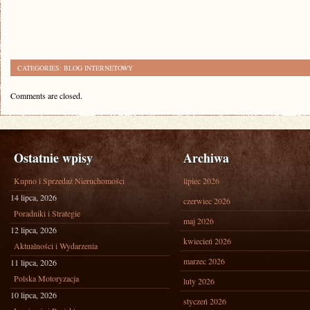
CATEGORIES:
BLOG INTERNETOWY
Comments are closed.
Ostatnie wpisy
Archiwa
Kupno i Sprzedaż Nieruchomości
lipiec 2026
14 lipca, 2026
czerwiec 2026
Poradniki i Strategie
maj 2026
12 lipca, 2026
kwiecień 2026
Aktualności i Wydarzenia
marzec 2026
11 lipca, 2026
Polska Motoryzacja
luty 2026
10 lipca, 2026
styczeń 2026