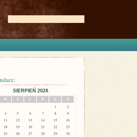
ndarz:
SIERPIEŃ 2026
W
Ś
C
P
S
N
1
2
4
5
6
7
8
9
11
12
13
14
15
16
18
19
20
21
22
23
25
26
27
28
29
30