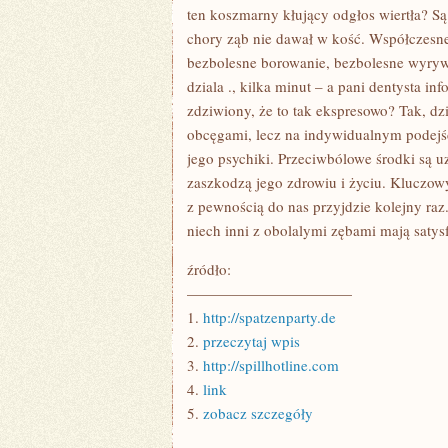
ten koszmarny kłujący odgłos wiertła? Są
chory ząb nie dawał w kość. Współczesne
bezbolesne borowanie, bezbolesne wyrywan
dziala ., kilka minut – a pani dentysta inf
zdziwiony, że to tak ekspresowo? Tak, d
obcęgami, lecz na indywidualnym podejśc
jego psychiki. Przeciwbólowe środki są u
zaszkodzą jego zdrowiu i życiu. Kluczowy 
z pewnością do nas przyjdzie kolejny ra
niech inni z obolalymi zębami mają satysf
źródło:
———————————
1.
http://spatzenparty.de
2.
przeczytaj wpis
3.
http://spillhotline.com
4.
link
5.
zobacz szczegóły