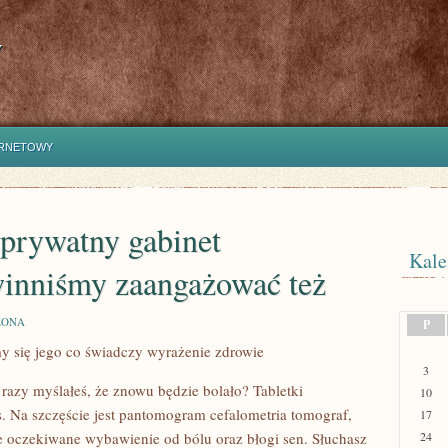
y
ERNETOWY
 prywatny gabinet
Kale
winniśmy zaangażować też
ZONA
P
y się jego co świadczy wyrażenie zdrowie
3
,
e razy myślałeś, że znowu będzie bolało? Tabletki
10
as. Na szczęście jest pantomogram cefalometria tomograf,
17
ie oczekiwane wybawienie od bólu oraz błogi sen. Słuchasz
24