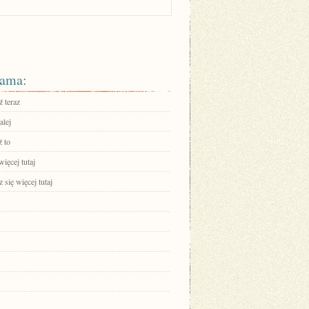
ama:
 teraz
alej
 to
ięcej tutaj
się więcej tutaj