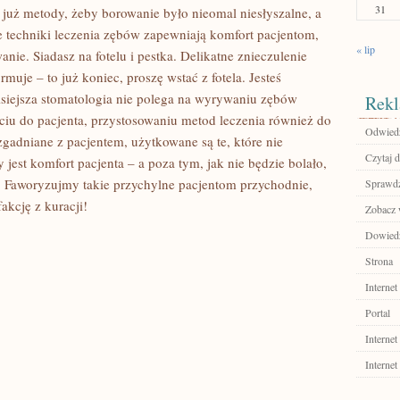
31
 już metody, żeby borowanie było nieomal niesłyszalne, a
 techniki leczenia zębów zapewniają komfort pacjentom,
« lip
ie. Siadasz na fotelu i pestka. Delikatne znieczulenie
ormuje – to już koniec, proszę wstać z fotela. Jesteś
zisiejsza stomatologia nie polega na wyrywaniu zębów
Rekl
iu do pacjenta, przystosowaniu metod leczenia również do
Odwiedź
zgadniane z pacjentem, użytkowane są te, które nie
Czytaj d
jest komfort pacjenta – a poza tym, jak nie będzie bolało,
z. Faworyzujmy takie przychylne pacjentom przychodnie,
Sprawdź
akcję z kuracji!
Zobacz w
Dowiedz 
Strona
Internet
Portal
Internet
Internet