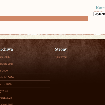
Kate
Kategorie
rchiwa
Strony
piec 2026
Spis Treści
erwiec 2026
j 2026
iecień 2026
rzec 2026
ty 2026
yczeń 2026
udzień 2025