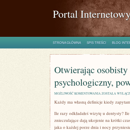
Portal Internetow
STRONA GŁÓWNA
SPIS TREŚCI
BLOG INT
Otwierając osobisty
psychologiczny, po
OTWIERAJĄC
MOŻLIWOŚĆ KOMENTOWANIA
ZOSTAŁA WYŁĄC
OSOBISTY
Każdy ma własną definicje kiedy zapytam
PRYWATNY
GABINET
PSYCHOLOGICZNY
Ile razy odkładałeś wizytę u dentysty? Il
POWINNIŚMY
ZAANGAŻOWAĆ
znieczulające dają ukojenie na krótki cz
TEŻ
jaka o każdej porze dnia i nocy przynies