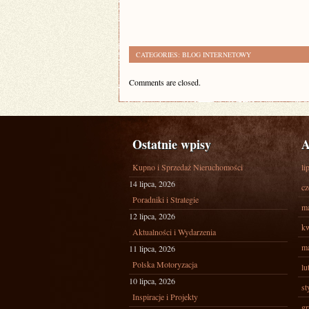
CATEGORIES:
BLOG INTERNETOWY
Comments are closed.
Ostatnie wpisy
A
Kupno i Sprzedaż Nieruchomości
li
14 lipca, 2026
cz
Poradniki i Strategie
ma
12 lipca, 2026
kw
Aktualności i Wydarzenia
ma
11 lipca, 2026
Polska Motoryzacja
lu
10 lipca, 2026
st
Inspiracje i Projekty
gr