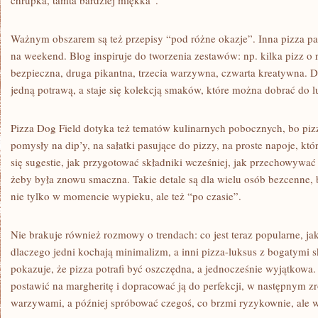
chrupka, tamta bardziej miękka”.
Ważnym obszarem są też przepisy “pod różne okazje”. Inna pizza pa
na weekend. Blog inspiruje do tworzenia zestawów: np. kilka pizz o 
bezpieczna, druga pikantna, trzecia warzywna, czwarta kreatywna. Dz
jedną potrawą, a staje się kolekcją smaków, które można dobrać do lu
Pizza Dog Field dotyka też tematów kulinarnych pobocznych, bo pizz
pomysły na dip’y, na sałatki pasujące do pizzy, na proste napoje, k
się sugestie, jak przygotować składniki wcześniej, jak przechowywać 
żeby była znowu smaczna. Takie detale są dla wielu osób bezcenne, b
nie tylko w momencie wypieku, ale też “po czasie”.
Nie brakuje również rozmowy o trendach: co jest teraz popularne, jak
dlaczego jedni kochają minimalizm, a inni pizza-luksus z bogatymi 
pokazuje, że pizza potrafi być oszczędna, a jednocześnie wyjątkow
postawić na margheritę i dopracować ją do perfekcji, w następnym z
warzywami, a później spróbować czegoś, co brzmi ryzykownie, ale w