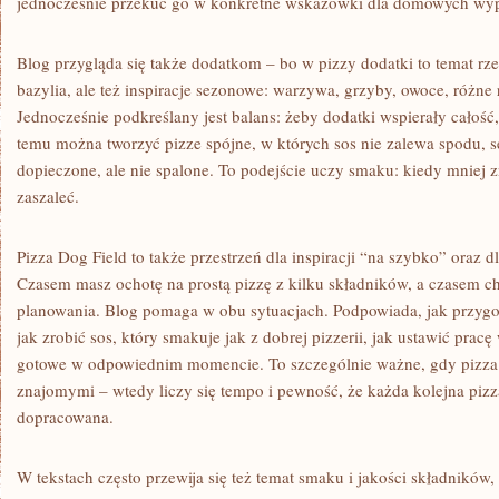
jednocześnie przekuć go w konkretne wskazówki dla domowych wy
Blog przygląda się także dodatkom – bo w pizzy dodatki to temat rze
bazylia, ale też inspiracje sezonowe: warzywa, grzyby, owoce, różne r
Jednocześnie podkreślany jest balans: żeby dodatki wspierały całość, 
temu można tworzyć pizze spójne, w których sos nie zalewa spodu, ser
dopieczone, ale nie spalone. To podejście uczy smaku: kiedy mniej z
zaszaleć.
Pizza Dog Field to także przestrzeń dla inspiracji “na szybko” oraz 
Czasem masz ochotę na prostą pizzę z kilku składników, a czasem c
planowania. Blog pomaga w obu sytuacjach. Podpowiada, jak przygot
jak zrobić sos, który smakuje jak z dobrej pizzerii, jak ustawić prac
gotowe w odpowiednim momencie. To szczególnie ważne, gdy pizza j
znajomymi – wtedy liczy się tempo i pewność, że każda kolejna piz
dopracowana.
W tekstach często przewija się też temat smaku i jakości składników,