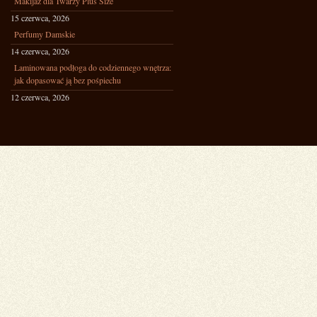
Makijaż dla Twarzy Plus Size
15 czerwca, 2026
Perfumy Damskie
14 czerwca, 2026
Laminowana podłoga do codziennego wnętrza:
jak dopasować ją bez pośpiechu
12 czerwca, 2026