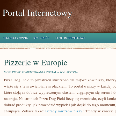
Portal Internetowy
STRONA GŁÓWNA
SPIS TREŚCI
BLOG INTERNETOWY
Pizzerie w Europie
PIZZERIE
MOŻLIWOŚĆ KOMENTOWANIA
ZOSTAŁA WYŁĄCZONA
W
Pizza Dog Field to przestrzeń stworzone dla miłośników pizzy, któr
EUROPIE
wiąże się z tym uwielbianym plackiem. To portal o pizzy w każdej od
które stoją za dobrze wypieczonym ciastem, ciągnącym się serem i
nastroju. Na stronach Pizza Dog Field liczy się rzemiosło, czyli konkr
dobrać produkty, jak prowadzić wypiek i jak dojść do tego momentu
chrupiąca. Zobacz także:
Porady mistrzów pizzy
i Trendy w świecie 