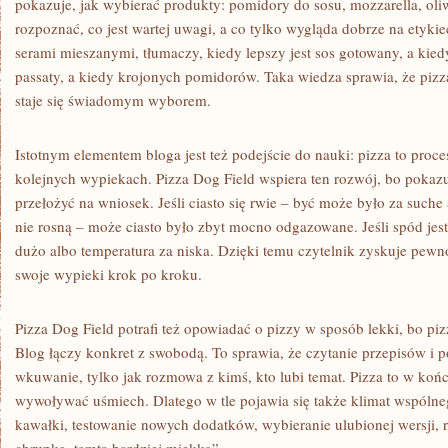
pokazuje, jak wybierać produkty: pomidory do sosu, mozzarella, oli
rozpoznać, co jest wartej uwagi, a co tylko wygląda dobrze na etyki
serami mieszanymi, tłumaczy, kiedy lepszy jest sos gotowany, a kied
passaty, a kiedy krojonych pomidorów. Taka wiedza sprawia, że pizz
staje się świadomym wyborem.
Istotnym elementem bloga jest też podejście do nauki: pizza to proce
kolejnych wypiekach. Pizza Dog Field wspiera ten rozwój, bo pokazu
przełożyć na wniosek. Jeśli ciasto się rwie – być może było za suche 
nie rosną – może ciasto było zbyt mocno odgazowane. Jeśli spód jes
dużo albo temperatura za niska. Dzięki temu czytelnik zyskuje pew
swoje wypieki krok po kroku.
Pizza Dog Field potrafi też opowiadać o pizzy w sposób lekki, bo piz
Blog łączy konkret z swobodą. To sprawia, że czytanie przepisów i p
wkuwanie, tylko jak rozmowa z kimś, kto lubi temat. Pizza to w końc
wywoływać uśmiech. Dlatego w tle pojawia się także klimat wspólneg
kawałki, testowanie nowych dodatków, wybieranie ulubionej wersji, 