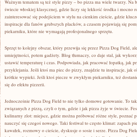
Ważnym tematem są też style pizzy – bo pizza ma wiele twarzy. Na 
świecie włoskiej klasycznej, gdzie liczy się lekkość środka i mocno 
zainteresować się podejściem w stylu na cienkim cieście, gdzie kluc
inspiracje dla fanów grubszych placków, a czasem pojawiają się pom
piekarniku, które nie wymagają profesjonalnego sprzętu.
Sprzęt to kolejny obszar, który przewija się przez Pizza Dog Field, 
umiejętności, potem gadżety. Blog tłumaczy, co daje stal, jak wykorz
ustawić temperaturę i czas. Podpowiada, jak pracować łopatką, jak pr
przyklejania. Jeśli ktoś ma piec do pizzy, znajdzie tu inspiracje, jak
krótkie wypieki. Jeśli ktoś piecze w zwykłym piekarniku, też dostan
się do efektu pizzerii.
Jednocześnie Pizza Dog Field to nie tylko domowe gotowanie. To ta
związanych z pizzą, czyli o tym, gdzie i jak pizza żyje w świecie. Fe
kulinarny zlot: miejsce, gdzie można próbować różne style, poznać p
nauczyć się czegoś nowego. Taki festiwal to często klimat: zapach pi
kawałek, rozmowy o cieście, dyskusje o sosie i serze. Pizza Dog Field 