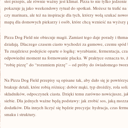
stoi przepis, ale równie ważny jest klimat. Pizza to nie tylko jedzenie
pokazuje ją jako weekendowy rytuał do spotkań. Możesz tu trafić na 
czy marinara, ale też na inspiracje dla tych, którzy wolą szukać nowoś
mapą dla domowych piekarzy i osób, które chcą wznieść na wyższy 
Pizza Dog Field nie obiecuje magii. Zamiast tego daje porady i tłum
działają. Dlaczego czasem ciasto wychodzi za gumowe, czemu spód 
Tu znajdziesz podejście oparte o logikę: wyrabianie, fermentacja, cza
odpowiedni moment na formowanie placka. W praktyce oznacza to, ż
“robię pizzę” do “rozumiem pizzę” – od próby do świadomego tworz
Na Pizza Dog Field przepisy są opisane tak, aby dało się je powtórz
brakuje detali, które robią różnicę: dobór mąki, typ drożdży, rola sol
składników, odpoczynek ciasta. Dzięki temu zarówno nowicjusze, jak
siebie. Dla jednych ważne będą podstawy: jak zrobić sos, jaką mozzar
dodatków. Dla innych liczyć się będzie precyzja: hydracja, czas ferm
smaku i struktury.