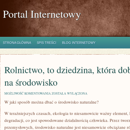
Portal Internetowy
STRONA GŁÓWNA
SPIS TREŚCI
BLOG INTERNETOWY
Rolnictwo, to dziedzina, która do
na środowisko
ROLNICTWO,
MOŻLIWOŚĆ KOMENTOWANIA
ZOSTAŁA WYŁĄCZONA
TO
W jaki sposób można dbać o środowisko naturalne?
DZIEDZINA,
KTÓRA
DOBRZE
W teraźniejszych czasach, ekologia to niesamowicie ważny element, 
ODDZIAŁUJE
NA
degradacji, co jest spowodowane działalnością człowieka. Przez tworz
ŚRODOWISKO
przemysłowych, środowisko naturalne jest niesamowicie obciążane r