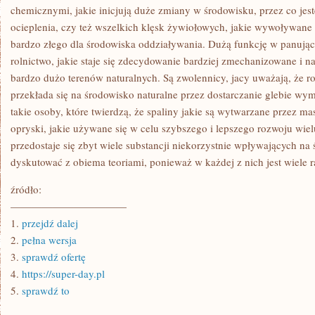
chemicznymi, jakie inicjują duże zmiany w środowisku, przez co je
ocieplenia, czy też wszelkich klęsk żywiołowych, jakie wywoływane
bardzo złego dla środowiska oddziaływania. Dużą funkcję w panując
rolnictwo, jakie staje się zdecydowanie bardziej zmechanizowane i n
bardzo dużo terenów naturalnych. Są zwolennicy, jacy uważają, że r
przekłada się na środowisko naturalne przez dostarczanie glebie wym
takie osoby, które twierdzą, że spaliny jakie są wytwarzane przez m
opryski, jakie używane się w celu szybszego i lepszego rozwoju wie
przedostaje się zbyt wiele substancji niekorzystnie wpływających n
dyskutować z obiema teoriami, ponieważ w każdej z nich jest wiele ra
źródło:
———————————
1.
przejdź dalej
2.
pełna wersja
3.
sprawdź ofertę
4.
https://super-day.pl
5.
sprawdź to