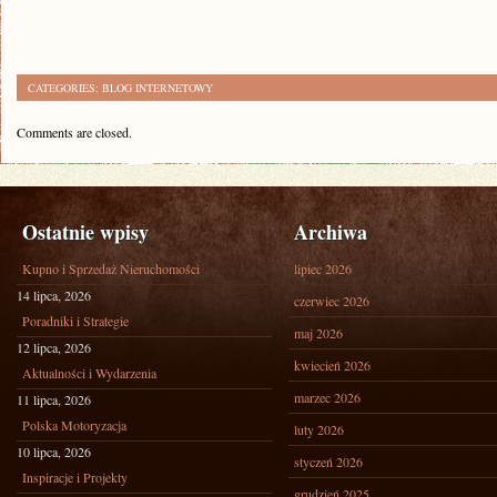
CATEGORIES:
BLOG INTERNETOWY
Comments are closed.
Ostatnie wpisy
Archiwa
Kupno i Sprzedaż Nieruchomości
lipiec 2026
14 lipca, 2026
czerwiec 2026
Poradniki i Strategie
maj 2026
12 lipca, 2026
kwiecień 2026
Aktualności i Wydarzenia
marzec 2026
11 lipca, 2026
Polska Motoryzacja
luty 2026
10 lipca, 2026
styczeń 2026
Inspiracje i Projekty
grudzień 2025