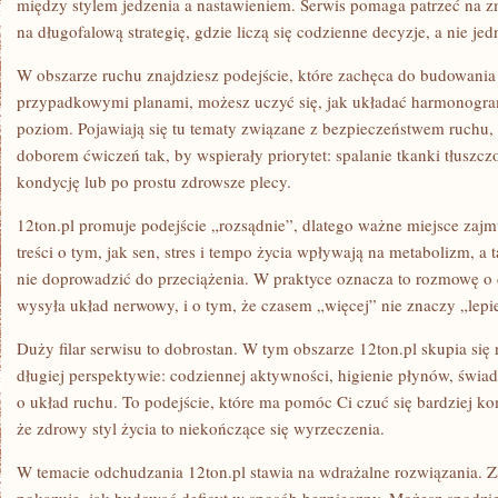
między stylem jedzenia a nastawieniem. Serwis pomaga patrzeć na zm
na długofalową strategię, gdzie liczą się codzienne decyzje, a nie j
W obszarze ruchu znajdziesz podejście, które zachęca do budowani
przypadkowymi planami, możesz uczyć się, jak układać harmonogram
poziom. Pojawiają się tu tematy związane z bezpieczeństwem ruchu,
doborem ćwiczeń tak, by wspierały priorytet: spalanie tkanki tłuszcz
kondycję lub po prostu zdrowsze plecy.
12ton.pl promuje podejście „rozsądnie”, dlatego ważne miejsce zajm
treści o tym, jak sen, stres i tempo życia wpływają na metabolizm, a
nie doprowadzić do przeciążenia. W praktyce oznacza to rozmowę o d
wysyła układ nerwowy, i o tym, że czasem „więcej” nie znaczy „lepie
Duży filar serwisu to dobrostan. W tym obszarze 12ton.pl skupia się
długiej perspektywie: codziennej aktywności, higienie płynów, świa
o układ ruchu. To podejście, które ma pomóc Ci czuć się bardziej ko
że zdrowy styl życia to niekończące się wyrzeczenia.
W temacie odchudzania 12ton.pl stawia na wdrażalne rozwiązania. Z