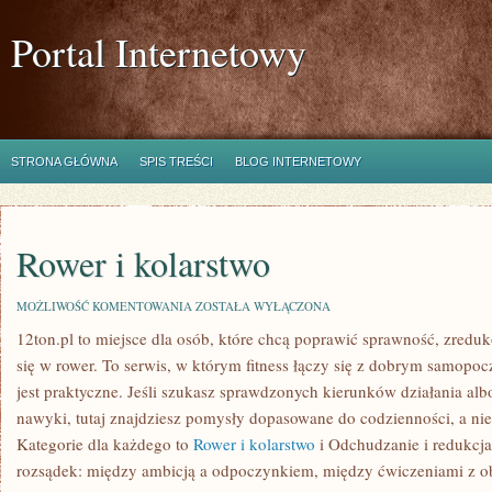
Portal Internetowy
STRONA GŁÓWNA
SPIS TREŚCI
BLOG INTERNETOWY
Rower i kolarstwo
ROWER
MOŻLIWOŚĆ KOMENTOWANIA
ZOSTAŁA WYŁĄCZONA
I
12ton.pl to miejsce dla osób, które chcą poprawić sprawność, zredu
KOLARSTWO
się w rower. To serwis, w którym fitness łączy się z dobrym samopo
jest praktyczne. Jeśli szukasz sprawdzonych kierunków działania a
nawyki, tutaj znajdziesz pomysły dopasowane do codzienności, a nie
Kategorie dla każdego to
Rower i kolarstwo
i Odchudzanie i redukcja
rozsądek: między ambicją a odpoczynkiem, między ćwiczeniami z o