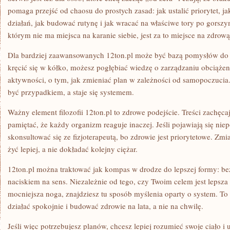
pomaga przejść od chaosu do prostych zasad: jak ustalić priorytet,
działań, jak budować rutynę i jak wracać na właściwe tory po gorszy
którym nie ma miejsca na karanie siebie, jest za to miejsce na zdrow
Dla bardziej zaawansowanych 12ton.pl może być bazą pomysłów do 
kręcić się w kółko, możesz pogłębiać wiedzę o zarządzaniu obciążen
aktywności, o tym, jak zmieniać plan w zależności od samopoczucia.
być przypadkiem, a staje się systemem.
Ważny element filozofii 12ton.pl to zdrowe podejście. Treści zachęcaj
pamiętać, że każdy organizm reaguje inaczej. Jeśli pojawiają się nie
skonsultować się ze fizjoterapeutą, bo zdrowie jest priorytetowe. Zm
żyć lepiej, a nie dokładać kolejny ciężar.
12ton.pl można traktować jak kompas w drodze do lepszej formy: be
naciskiem na sens. Niezależnie od tego, czy Twoim celem jest lepsza
mocniejsza noga, znajdziesz tu sposób myślenia oparty o system. To 
działać spokojnie i budować zdrowie na lata, a nie na chwilę.
Jeśli więc potrzebujesz planów, chcesz lepiej rozumieć swoje ciało i