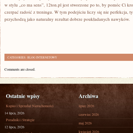
w stylu „co ma sens”, 12ton.pl jest stworzone po to, by pomóc Ci k
czerpać radość z treningu. W tym podejściu liczy się nie perfekcja, 
przychodzą jako naturalny rezultat dobrze poukładanych nawyków.
CATEGORIES:
BLOG INTERNETOWY
Comments are closed.
Ostatnie wpisy
Archiwa
Kupno i Sprzedaż Nieruchomości
lipiec 2026
14 lipca, 2026
czerwiec 2026
Poradniki i Strategie
maj 2026
12 lipca, 2026
kwiecień 2026