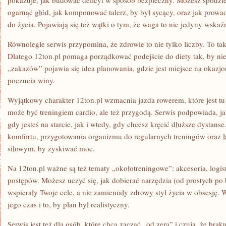
pokazuje, jak budować deficyt w sposób bezpieczny. Możesz spodziew
ogarnąć głód, jak komponować talerz, by był sycący, oraz jak prowadz
do życia. Pojawiają się też wątki o tym, że waga to nie jedyny wskaź
Równolegle serwis przypomina, że zdrowie to nie tylko liczby. To t
Dlatego 12ton.pl pomaga porządkować podejście do diety tak, by ni
„zakazów” pojawia się idea planowania, gdzie jest miejsce na okazj
poczucia winy.
Wyjątkowy charakter 12ton.pl wzmacnia jazda rowerem, które jest tu
może być treningiem cardio, ale też przygodą. Serwis podpowiada, j
gdy jesteś na starcie, jak i wtedy, gdy chcesz kręcić dłuższe dystanse
komfortu, przygotowania organizmu do regularnych treningów oraz ł
siłowym, by zyskiwać moc.
Na 12ton.pl ważne są też tematy „okołotreningowe”: akcesoria, logis
postępów. Możesz uczyć się, jak dobierać narzędzia (od prostych po
wspierały Twoje cele, a nie zamieniały zdrowy styl życia w obsesję.
jego czas i to, by plan był realistyczny.
Serwis jest też dla osób, które chcą zacząć „od zera” i czują, że brak