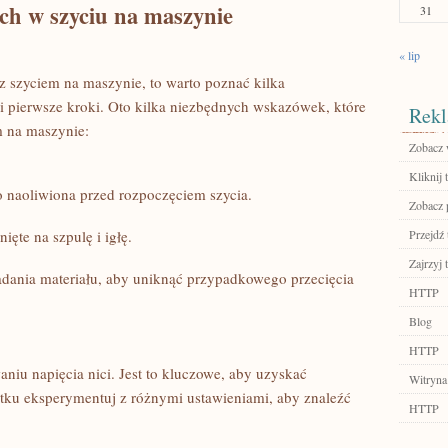
ych w szyciu na maszynie
31
« lip
 ​szyciem na maszynie,‌ to⁣ warto poznać kilka
Ci pierwsze kroki. Oto kilka ⁤niezbędnych wskazówek, które
Rekl
 na maszynie:
Zobacz 
Kliknij 
 naoliwiona przed ‌rozpoczęciem szycia.
Zobacz 
ięte na szpulę i igłę.
Przejdź 
Zajrzyj t
ładania⁢ materiału, aby uniknąć przypadkowego przecięcia
HTTP
Blog
HTTP
u napięcia nici. Jest to ⁢kluczowe,⁤ aby⁢ uzyskać
Witryna
tku eksperymentuj z różnymi ustawieniami, aby ‍znaleźć
HTTP