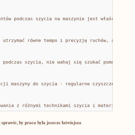
entów podczas szycia na maszynie jest właściwe nac
ę utrzymać równe tempo i precyzję ruchów, aby unik
i podczas szycia, nie wahaj się szukać pomocy w in
acji maszyny do szycia - regularne czyszczenie i s
owania z różnymi technikami szycia i materiałami, 
 sprawić, by ‍praca była jeszcze łatwiejsza