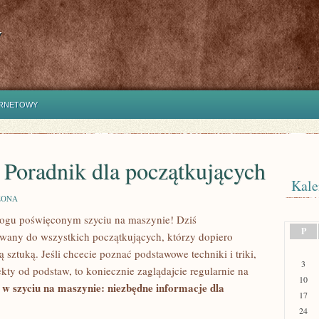
y
ERNETOWY
 Poradnik dla początkujących
Kale
ZONA
logu poświęconym szyciu na maszynie! ⁢Dziś
P
wany do wszystkich początkujących, którzy dopiero
sztuką. Jeśli chcecie​ poznać podstawowe techniki ‍i triki,
3
y od podstaw, to koniecznie​ zaglądajcie regularnie na
10
i w szyciu na maszynie: niezbędne informacje dla
17
24