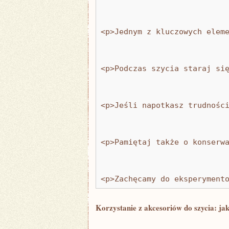
<p>Jednym z kluczowych elem
<p>Podczas szycia staraj si
<p>Jeśli napotkasz trudnośc
<p>Pamiętaj także o konserw
<p>Zachęcamy do eksperyment
Korzystanie z⁤ akcesoriów do szycia: jak