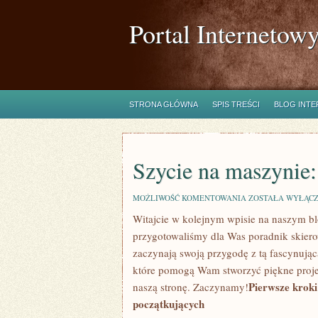
Portal Internetow
STRONA GŁÓWNA
SPIS TREŚCI
BLOG INT
Szycie na maszynie:
SZYCIE
MOŻLIWOŚĆ KOMENTOWANIA
ZOSTAŁA WYŁĄC
NA
Witajcie w kolejnym wpisie na naszym b
MASZYNIE:
PORADNIK
przygotowaliśmy dla Was poradnik skiero
DLA
POCZĄTKUJĄCYCH
zaczynają swoją przygodę z tą fascynującą 
które pomogą Wam stworzyć piękne projekt
Pierwsze‌ krok
naszą stronę. Zaczynamy!
początkujących