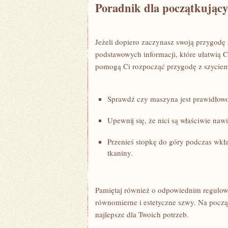
Poradnik ⁣dla początkując
Jeżeli dopiero zaczynasz swoją ⁣przygodę z
podstawowych informacji, które⁣ ułatwią 
pomogą Ci rozpocząć przygodę z szyciem
Sprawdź czy ⁤maszyna jest prawidłowo
Upewnij się, że nici są właściwie nawin
Przenieś ⁢stopkę ‌do góry podczas wk
tkaniny.
Pamiętaj również o odpowiednim regulowani
⁤równomierne i estetyczne szwy. Na począ
najlepsze ‍dla Twoich potrzeb.