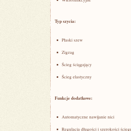
Typ ​szycia:
Płaski szew
Zigzag
Ścieg ściągający
Ścieg elastyczny
Funkcje dodatkowe:
Automatyczne nawijanie nici
Regulacja długości ⁤i szerokości⁤ ścieg