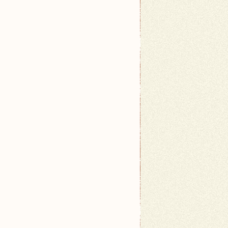
 naoliwiona i wyczyszczona. Sprawdź także, czy igł