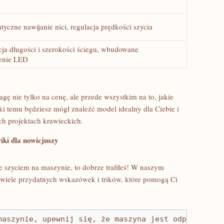
yczne‌ nawijanie nici, regulacja prędkości ⁢szycia
ja długości i ⁤szerokości ‌ściegu, wbudowane
lenie LED
gę nie tylko na cenę, ale przede wszystkim na to, jakie
ęki temu będziesz mógł znaleźć model​ idealny dla Ciebie i
ch projektach krawieckich.
riki dla nowicjuszy
e szyciem na maszynie, to dobrze⁢ trafiłeś! W naszym
 wiele przydatnych wskazówek i trików, które pomogą Ci⁤
maszynie, upewnij się, że maszyna jest odpowiednio