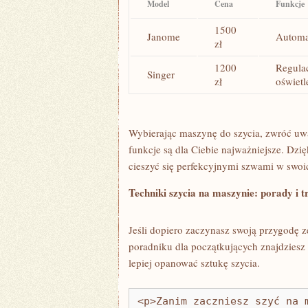
Model
Cena
Funkcje
1500
Janome
Automat
zł
1200
Regulac
Singer
zł
oświet
Wybierając maszynę ​do szycia, zwróć⁤ uwa
funkcje są‍ dla Ciebie najważniejsze. ‍Dzi
cieszyć się perfekcyjnymi szwami w swoi
Techniki szycia⁤ na maszynie: porady i t
Jeśli ​dopiero zaczynasz swoją przygodę z
poradniku ‍dla początkujących znajdziesz
lepiej opanować sztukę szycia.
<p>Zanim zaczniesz szyć na 