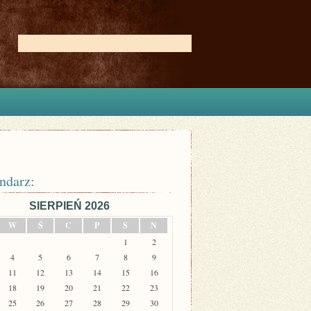
ndarz:
SIERPIEŃ 2026
W
Ś
C
P
S
N
1
2
4
5
6
7
8
9
11
12
13
14
15
16
18
19
20
21
22
23
25
26
27
28
29
30