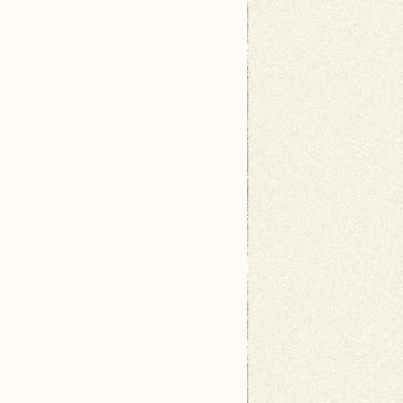
iąganie nici. Upewnij się, że nici są odpowiednio 
nąć zgrubień w szwach. Ćwicz regularnie, aby popra
ternecie. Istnieje wiele tutoriali i poradników, k
marowanie pomogą zachować jej sprawność na dłużej.
aby poszerzyć swoje umiejętności i tworzyć coraz b