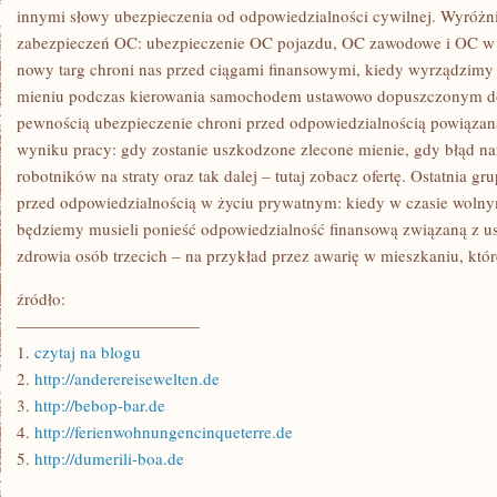
innymi słowy ubezpieczenia od odpowiedzialności cywilnej. Wyróżn
zabezpieczeń OC: ubezpieczenie OC pojazdu, OC zawodowe i OC w 
nowy targ chroni nas przed ciągami finansowymi, kiedy wyrządzimy 
mieniu podczas kierowania samochodem ustawowo dopuszczonym d
pewnością ubezpieczenie chroni przed odpowiedzialnością powiąza
wyniku pracy: gdy zostanie uszkodzone zlecone mienie, gdy błąd n
robotników na straty oraz tak dalej – tutaj zobacz ofertę. Ostatnia 
przed odpowiedzialnością w życiu prywatnym: kiedy w czasie wolnym
będziemy musieli ponieść odpowiedzialność finansową związaną z u
zdrowia osób trzecich – na przykład przez awarię w mieszkaniu, które
źródło:
———————————
1.
czytaj na blogu
2.
http://anderereisewelten.de
3.
http://bebop-bar.de
4.
http://ferienwohnungencinqueterre.de
5.
http://dumerili-boa.de