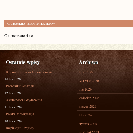
CATEGORIES:
BLOG INTERNETOWY
Comments are closed.
Ostatnie wpisy
Archiwa
Kupno i Sprzedaż Nieruchomości
lipiec 2026
14 lipca, 2026
czerwiec 2026
Poradniki i Strategie
maj 2026
12 lipca, 2026
kwiecień 2026
Aktualności i Wydarzenia
marzec 2026
11 lipca, 2026
Polska Motoryzacja
luty 2026
10 lipca, 2026
styczeń 2026
Inspiracje i Projekty
grudzień 2025