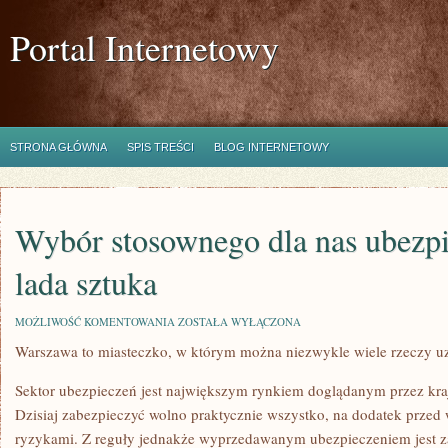
Portal Internetowy
STRONA GŁÓWNA
SPIS TREŚCI
BLOG INTERNETOWY
Wybór stosownego dla nas ubezpi
lada sztuka
WYBÓR
MOŻLIWOŚĆ KOMENTOWANIA
ZOSTAŁA WYŁĄCZONA
STOSOWNEGO
Warszawa to miasteczko, w którym można niezwykle wiele rzeczy u
DLA
NAS
UBEZPIECZENIA
Sektor ubezpieczeń jest największym rynkiem doglądanym przez kraj
TO
NIE
Dzisiaj zabezpieczyć wolno praktycznie wszystko, na dodatek przed
LADA
ryzykami. Z reguły jednakże wyprzedawanym ubezpieczeniem jest z
SZTUKA