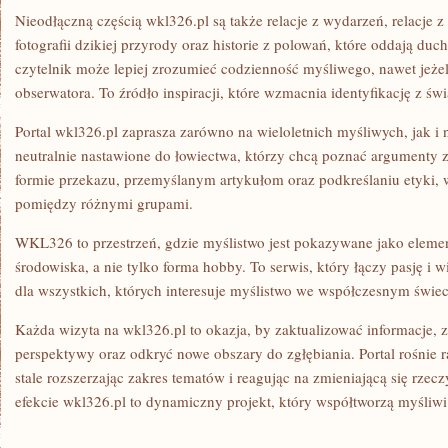
Nieodłączną częścią wkl326.pl są także relacje z wydarzeń, relacje 
fotografii dzikiej przyrody oraz historie z polowań, które oddają duc
czytelnik może lepiej zrozumieć codzienność myśliwego, nawet jeżeli
obserwatora. To źródło inspiracji, które wzmacnia identyfikację z św
Portal wkl326.pl zaprasza zarówno na wieloletnich myśliwych, jak i 
neutralnie nastawione do łowiectwa, którzy chcą poznać argumenty
formie przekazu, przemyślanym artykułom oraz podkreślaniu etyki, 
pomiędzy różnymi grupami.
WKL326 to przestrzeń, gdzie myślistwo jest pokazywane jako eleme
środowiska, a nie tylko forma hobby. To serwis, który łączy pasję i 
dla wszystkich, których interesuje myślistwo we współczesnym świec
Każda wizyta na wkl326.pl to okazja, by zaktualizować informacje, 
perspektywy oraz odkryć nowe obszary do zgłębiania. Portal rośnie 
stale rozszerzając zakres tematów i reagując na zmieniającą się rzec
efekcie wkl326.pl to dynamiczny projekt, który współtworzą myśliwi