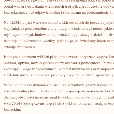
obwodów, język i gwara myśliwska oraz ceremoniał podczas polowa
portal wspiera utrwalania wieloletnich tradycji, a jednocześnie udow
łowiecka może być odpowiedzialna i skierowana na porozumienie z 
Na wkl326.pl jest wiele poradników skierowanych do początkujących 
wyjaśniające poszczególne etapy przygotowania do egzaminu, jakie
myśliwym oraz jak budować odpowiedzialną postawę w działaniach w
inspiruje do poszerzania wiedzy, pokazując, że świadomy łowca to spe
szanuje środowisko.
Istotnym elementem wkl326.pl są opracowania dotyczące wyposażeni
outdoor, optyka, noże myśliwskie czy akcesoria pomocnicze. Porta
zwracając uwagę funkcjonalność, komfort użytkowania oraz dopaso
Czytelnik może ocenić różne produkty i wybrać te, które sprawdzają 
WKL326 to także dynamiczna sieć użytkowników, którzy wymienia
how, komentują treści, szukają porad i wspierają się nawzajem. Port
dialogu, otwartości na różne punkty widzenia oraz wspólnego poszu
wkl326.pl staje się czymś więcej niż zwykłym portalem, spajając o
łowieckim.