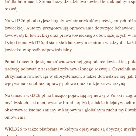
źródła informacji. Strona łączy dziedzictwo łowieckie z aktualnym
rozwój.
Na wkl326.pl odkryjesz bogaty wybór artykułów poświęconych róż
łowieckiej. Autorzy przygotowują opracowania dotyczące behawior
łowów, etyki łowieckiej oraz prawa łowieckiego obowiązujących w
Dzięki temu wkl326.pl staje się kluczowym centrum wiedzy dla każde
łowiecko w sposób odpowiedzialny.
Portal koncentruje się na zrównoważonej gospodarce łowieckiej, poka
tradycję polowań z zasadami zrównoważonego rozwoju. Czytelnik mo
utrzymaniu równowagi w ekosystemach, a także dowiedzieć się, jak
wpływa na krajobraz, uprawy polowe oraz kolizje ze zwierzyną.
Na łamach wkl326.pl na bieżąco pojawiają się newsy z Polski i zagra
myśliwskich, szkoleń, wystaw broni i optyki, a także inicjatyw och
obserwować istotne zmiany w krajowym i globalnym ruchu myśliwsk
omówienia.
WKL326 to także platforma, w którym opisywane są obyczaje myśliws