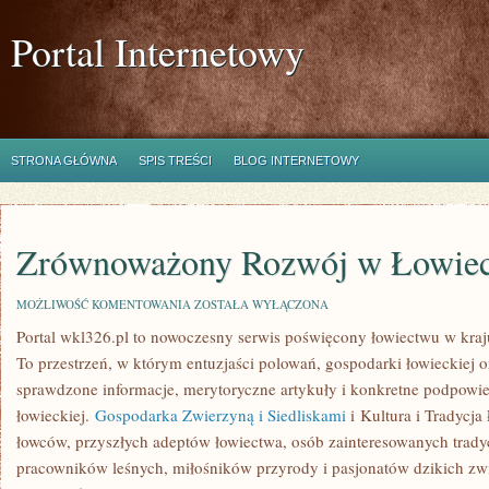
Portal Internetowy
STRONA GŁÓWNA
SPIS TREŚCI
BLOG INTERNETOWY
Zrównoważony Rozwój w Łowiec
ZRÓWNOWAŻONY
MOŻLIWOŚĆ KOMENTOWANIA
ZOSTAŁA WYŁĄCZONA
ROZWÓJ
Portal wkl326.pl to nowoczesny serwis poświęcony łowiectwu w kraju
W
ŁOWIECTWIE
To przestrzeń, w którym entuzjaści polowań, gospodarki łowieckiej 
sprawdzone informacje, merytoryczne artykuły i konkretne podpowie
łowieckiej.
Gospodarka Zwierzyną i Siedliskami
i Kultura i Tradycj
łowców, przyszłych adeptów łowiectwa, osób zainteresowanych tradyc
pracowników leśnych, miłośników przyrody i pasjonatów dzikich zwi