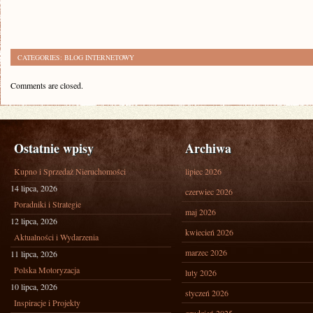
CATEGORIES:
BLOG INTERNETOWY
Comments are closed.
Ostatnie wpisy
Archiwa
Kupno i Sprzedaż Nieruchomości
lipiec 2026
14 lipca, 2026
czerwiec 2026
Poradniki i Strategie
maj 2026
12 lipca, 2026
kwiecień 2026
Aktualności i Wydarzenia
marzec 2026
11 lipca, 2026
Polska Motoryzacja
luty 2026
10 lipca, 2026
styczeń 2026
Inspiracje i Projekty